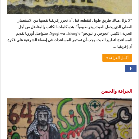
“لا يزال هناك طريق طويل لنقطعه قبل أن تحرر إفريقيا نفسها من الاستعمار
العقلي الذي يجعل العبث يبدو طبيعياً”. هذه كلمات الكاتب والمناضل من أجل
الحرية، الكيني “نجوجي وا تيونجو” Ngugi wa Thiong’o. ستواصل أوروبا تقديم
المساعدة لتطبيع العبث. يجب أن تستمر المساعدات في إضفاء الشرعية على فكرة
أن إفريقيا …
أكمل القراءة »
الجرافة والحصن