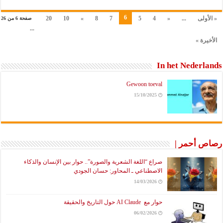
6
« الأولى
...
«
4
5
7
8
»
10
20
صفحة 6 من 26
...
الأخيرة »
In het Nederlands
Gewoon toeval
15/10/2025
رصاص أحمر |
صراع “اللغة الشعرية والصورة”.. حوار بين الإنسان والذكاء
الاصطناعي ـ المحاور: حسان الجودي
14/03/2026
حوار مع AI Claude حول التاريخ والحقيقة
06/02/2026