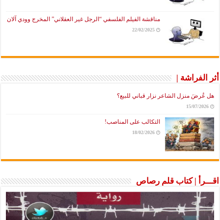
مناقشة الفيلم الفلسفي “الرجل غير العقلاني” المخرج وودي آلان
22/02/2025
أثر الفراشة |
هل عُرضَ منزل الشاعر نزار قباني للبيع؟
15/07/2026
التكالب على المناصب!
18/02/2026
اقـــرأ | كتاب قلم رصاص