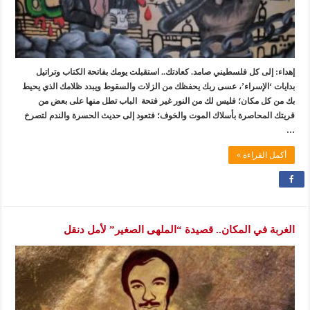
إهداء: إلى كل فلسطيني صامد. كعادتك.. استقبلت يومك بفاتحة الكتاب وتراتيل
بدايات ‘الإسراء’، عسى ربك يحفظك من الزلات والسقوط ويبدد ظلامك الذي يحيط
بك من كل مكان؛ فليس لك من النور غير فتحة الباب تطل منها على بعض من
قريتك المحاصرة بأسلاك الموت والخوف؛ فتعود إلى حديث الحسرة والندم لتصرخ
…
أكمل القراءة »
الغربة في المكان.. قصيدة “الملهى الصغير” لأمل دنقل