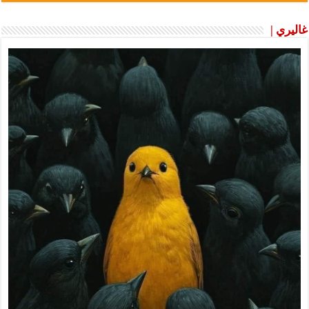
غاليري |