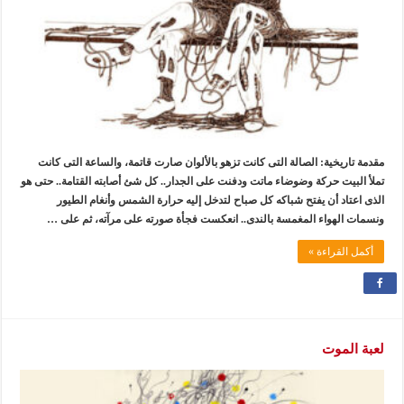
مقدمة تاريخية: الصالة التى كانت تزهو بالألوان صارت قاتمة، والساعة التى كانت
تملأ البيت حركة وضوضاء ماتت ودفنت على الجدار.. كل شئ أصابته القتامة.. حتى هو
الذى اعتاد أن يفتح شباكه كل صباح لتدخل إليه حرارة الشمس وأنغام الطيور
ونسمات الهواء المغمسة بالندى.. انعكست فجأة صورته على مرآته، ثم على …
أكمل القراءة »
لعبة الموت