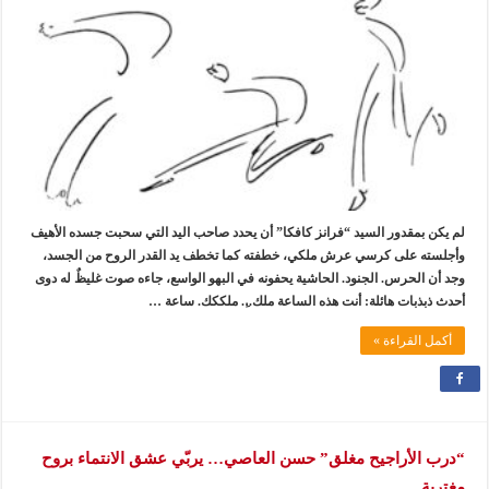
لم يكن بمقدور السيد “فرانز كافكا” أن يحدد صاحب اليد التي سحبت جسده الأهيف
وأجلسته على كرسي عرش ملكي، خطفته كما تخطف يد القدر الروح من الجسد،
وجد أن الحرس. الجنود. الحاشية يحفونه في البهو الواسع، جاءه صوت غليظٌ له دوى
أحدث ذبذبات هائلة: أنت هذه الساعة ملك..ِ. ملككك. ساعة …
أكمل القراءة »
“درب الأراجيح مغلق” حسن العاصي… يربّي عشق الانتماء بروح
مغتربة