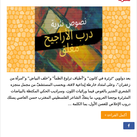
بعد دواوين “ثرثرة في كانون” و”أطياف تراوغ الظمأ” و”خلف البياض” و”امرأة من
زعفران”، وعلى امتداد خارطة إبداعية لافتة، وبحسب المستشفّ من مجمل منجزه
الشعري الجدير بالغوص فيما ورائيات اللون، وسراديب الحكي المكتظة بالبياضات
المثرثرة بوجعنا العروبي، ما ينفكّ الشاعر الفلسطيني المغترب حسن العاصي يسلك
دروب الإخلاص للغصن الأول، بما الكلمة …
أكمل القراءة »