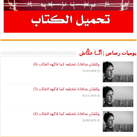
يوميات رصاص | آنَّــا عكَّاش
وللمُدُنِ مَذاقاتٌ مُختلفة كما فَاكِهة الجَنّات (6)
31/03/2020
وللمُدُنِ مَذاقاتٌ مُختلفة كما فَاكِهة الجَنّات (5)
03/11/2019
وللمُدُنِ مَذاقاتٌ مُختلفة كما فَاكِهة الجَنّات (4)
26/08/2019