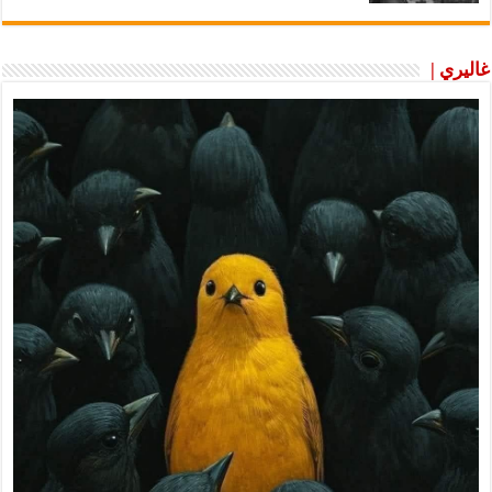
غاليري |