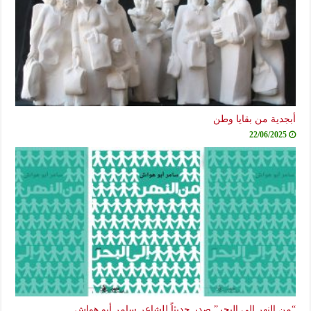
أبجدية من بقايا وطن
22/06/2025
“من النهر إلى البحر” صدر حديثاً للشاعر سامر أبو هواش