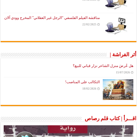
مناقشة الفيلم الفلسفي “الرجل غير العقلاني” المخرج وودي آلان
22/02/2025
أثر الفراشة |
هل عُرضَ منزل الشاعر نزار قباني للبيع؟
15/07/2026
التكالب على المناصب!
18/02/2026
اقـــرأ | كتاب قلم رصاص