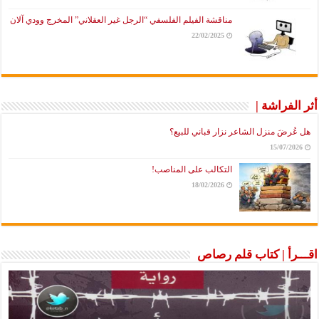
مناقشة الفيلم الفلسفي “الرجل غير العقلاني” المخرج وودي آلان
22/02/2025
أثر الفراشة |
هل عُرضَ منزل الشاعر نزار قباني للبيع؟
15/07/2026
التكالب على المناصب!
18/02/2026
اقـــرأ | كتاب قلم رصاص