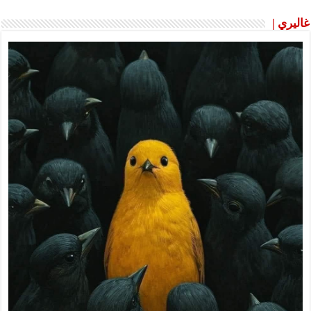
غاليري |