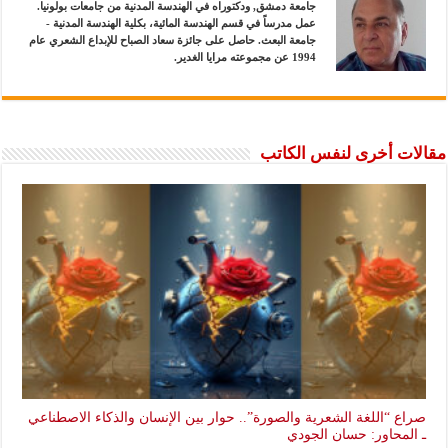
جامعة دمشق, ودكتوراه في الهندسة المدنية من جامعات بولونيا.
عمل مدرساً في قسم الهندسة المائية، بكلية الهندسة المدنية -
جامعة البعث. حاصل على جائزة سعاد الصباح للإبداع الشعري عام
1994 عن مجموعته مرايا الغدير.
مقالات أخرى لنفس الكاتب
صراع “اللغة الشعرية والصورة”.. حوار بين الإنسان والذكاء الاصطناعي
ـ المحاور: حسان الجودي