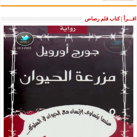
اقـــرأ | كتاب قلم رصاص