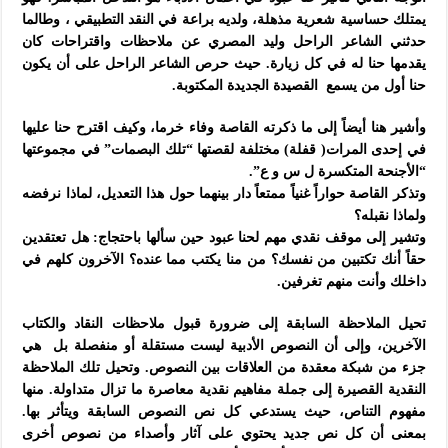
يمتلك حساسية شعرية مذهلة، ولديه براعة في النقد التطبيقي ، وطالما
حدثني الشاعر الراحل وليد المصري عن ملاحظات واقتراحات كان
يقدمها حنا له في كل زيارة. حيث حرص الشاعر الراحل على أن يكون
حنا أول من يسمع القصيدة الجديدة المكتوبة.
وأشير هنا أيضاً إلى ما ذكرته القاصة وفاء خرما، وكيف اقترح حنا عليها
في إحدى المرات( قفلة) مختلفة لقصتها “تلك البصمات” في مجموعتها
“الأجنحة المتكسرة ل س و ع”.
وتذكر القاصة حواراً غنياً ممتعاً دار بينهما حول هذا التعديل، لماذا نرفضه
ولماذا نقبله؟
وتشير إلى موقف نقدي مهم لحنا عبود حين سألها باحتجاج: هل تعتقدين
حقاً أنك تكتبين من نفسك؟ من منا يكتب مما عنده؟ الآخرون كلهم في
داخلك وأنت منهم تغرفين.
تحيل الملاحظة السابقة إلى ضرورة قبول ملاحظات النقاد والكتاب
الآخرين، وإلى أن النصوص الأدبية ليست مستقلة أو منفصلة بل هي
جزء من شبكة معقدة من العلاقات بين النصوص. وتحيل تلك الملاحظة
النقدية القصيرة إلى جملة مفاهيم نقدية معاصرة ما تزال متداولة. منها
مفهوم التناص، حيث يستدعي كل نص النصوص السابقة ويتأثر بها.
بمعنى أن كل نص جديد يحتوي على آثار وأصداء من نصوص أخرى