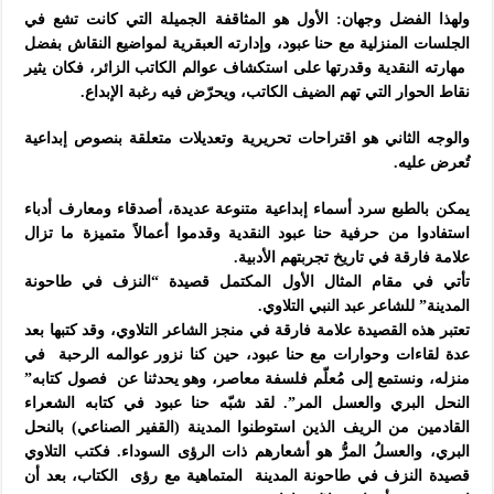
ولهذا الفضل وجهان: الأول هو المثاقفة الجميلة التي كانت تشع في
الجلسات المنزلية مع حنا عبود، وإدارته العبقرية لمواضيع النقاش بفضل
مهارته النقدية وقدرتها على استكشاف عوالم الكاتب الزائر، فكان يثير
نقاط الحوار التي تهم الضيف الكاتب، ويحرّض فيه رغبة الإبداع.
والوجه الثاني هو اقتراحات تحريرية وتعديلات متعلقة بنصوص إبداعية
تُعرض عليه.
يمكن بالطبع سرد أسماء إبداعية متنوعة عديدة، أصدقاء ومعارف أدباء
استفادوا من حرفية حنا عبود النقدية وقدموا أعمالاً متميزة ما تزال
علامة فارقة في تاريخ تجربتهم الأدبية.
تأتي في مقام المثال الأول المكتمل قصيدة “النزف في طاحونة
المدينة” للشاعر عبد النبي التلاوي.
تعتبر هذه القصيدة علامة فارقة في منجز الشاعر التلاوي، وقد كتبها بعد
عدة لقاءات وحوارات مع حنا عبود، حين كنا نزور عوالمه الرحبة في
منزله، ونستمع إلى مُعلّم فلسفة معاصر، وهو يحدثنا عن فصول كتابه”
النحل البري والعسل المر”. لقد شبّه حنا عبود في كتابه الشعراء
القادمين من الريف الذين استوطنوا المدينة (القفير الصناعي) بالنحل
البري، والعسلُ المرُّ هو أشعارهم ذات الرؤى السوداء. فكتب التلاوي
قصيدة النزف في طاحونة المدينة المتماهية مع رؤى الكتاب، بعد أن