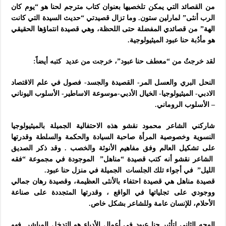
من القصائد التي يمكن تلخصيها بعنوان كتاب مترجم لحنا هو “يوم كان
الرب أنثى” لمارلين ستون. وما تزال قصيدتي “حديث السيدة التي كانت
الهة” من قصائدي المفضلة حتى اللحظة، وهي قصيدة انتماؤها الحقيقي
هو مأدُبة حنا عبود الميثيولوجية.
لقد خرجتُ من “معطف حنا عبود”، خرجت من عديد كتبه أيضاً:
النحل البري والعسل المر- القصيدة والجسد- فصول في علم الاقتصاد
الادبي- الميثيولوجيا- الخيال الأدبي-موسوعة الاساطير- الأسلوب اليوناني
– الأسلوب الروماني.
شاركني الشاعر محمود نقشو هذه الاحتفالية الجميلة بالميثيولوجيا
النسوية وخصوصية المرأة صاحبة السيادة والحكمة والسلطة وقدرتها
على تشكيل العالم وفق مفاهيم الأنوثة والخصب . وقد ذكر الصديق
الشاعر نقشو أنه كتب قصيدة “مناهل” الموجودة في مجموعة “فقه
الليل” في أجواء تلك الجلسات الجميلة في منزل حنا عبود.
قصيدة مناهل هي قصيدة احتفاء بالأنثى العظيمة، وقصيدة رهان جمالي
ووجودي على تجلياتها في الواقع ، وقدرتها المتجددة على صناعة
الأحلام، للإنسان عامة وللشاعر بشكل خاص.
الوجه الثاني لتأثير حنا عبود في أعمال الأدباء هو التدخل المباشر. فهو