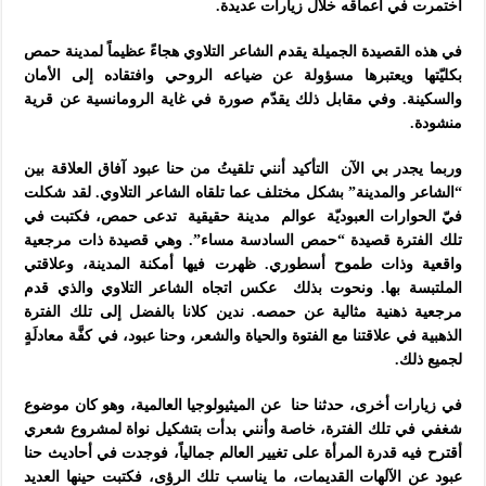
اختمرت في أعماقه خلال زيارات عديدة.
في هذه القصيدة الجميلة يقدم الشاعر التلاوي هجاءً عظيماً لمدينة حمص
بكليّتها ويعتبرها مسؤولة عن ضياعه الروحي وافتقاده إلى الأمان
والسكينة. وفي مقابل ذلك يقدّم صورة في غاية الرومانسية عن قرية
منشودة.
وربما يجدر بي الآن التأكيد أنني تلقيتُ من حنا عبود آفاق العلاقة بين
“الشاعر والمدينة” بشكل مختلف عما تلقاه الشاعر التلاوي. لقد شكلت
فيّ الحوارات العبوديّة عوالم مدينة حقيقية تدعى حمص، فكتبت في
تلك الفترة قصيدة “حمص السادسة مساء”. وهي قصيدة ذات مرجعية
واقعية وذات طموح أسطوري. ظهرت فيها أمكنة المدينة، وعلاقتي
الملتبسة بها. ونحوت بذلك عكس اتجاه الشاعر التلاوي والذي قدم
مرجعية ذهنية مثالية عن حمصه. ندين كلانا بالفضل إلى تلك الفترة
الذهبية في علاقتنا مع الفتوة والحياة والشعر، وحنا عبود، في كفَّة معادلَةٍ
لجميع ذلك.
في زيارات أخرى، حدثنا حنا عن الميثيولوجيا العالمية، وهو كان موضوع
شغفي في تلك الفترة، خاصة وأنني بدأت بتشكيل نواة لمشروع شعري
أقترح فيه قدرة المرأة على تغيير العالم جمالياً، فوجدت في أحاديث حنا
عبود عن الآلهات القديمات، ما يناسب تلك الرؤى، فكتبت حينها العديد