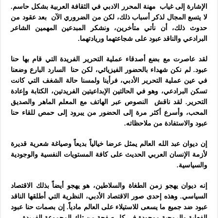
الإشارة إلى غياب مهنة المحرر الادبي في الثقافة العربية بشكل حاسم.
لا يتسع المجال لذكر أسباب ذلك، لكن من الضروري الآن بعد عقود من
حدوث ذلك، أن نأتي متأخرين، ونشكر المبدعين المهمين الشاعر
البرادعي والناقد عبود على شجاعتهما وريادتهما.
لقد عاصرت مع بضع أصدقاء عملية التحرير الفريدة التي قام بها حنا
عبود. لم نكن شهداء بالحضور الفيزيائي، لكن حنا السارد البارع وضعنا
في عين عملية التحرير الأدبي، فرأينا ولمسنا حالة الشغف التي كانت
تسكن البرادعي، وهو في الحالتين الإبداعيتين الفريدتين، الكتابة وإعادة
التحرير. لقد ناقش النصوص عبر الهاتف مع المعلم الماهر والصديق
المحب، وأسرع أكثر مرة إلى الحضور من يبرود إلى حمص للقاء حنا
عبود والاستفادة من ملاحظاته.
إن ديوان عبد الله العالم يمثل عرضا خيالياً بديعاً وصياغة شعرية قديرة
لأزمة الإنسان العربي الحديث على كافة المستويات النفسية والوجودية
والسياسية.
إنه ديوان يهجو زمن الطغاة والسلاطين، هو يهجو أيضاً بذلك الاقتصاد
السياسي. وهذه إحدى صور الاقتصاد الأدبي، النظرية التي أطلقها الناقد
عبود ضد جميع ما يسعى للاستيلاء على العالم مادياً. إن بصمات حنا عبود
الفعلية والروحية موجودة في كل صفحة من تلك المجموعة الفريدة.