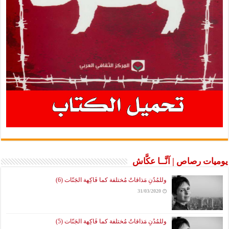
يوميات رصاص | آنَّــا عكَّاش
وللمُدُنِ مَذاقاتٌ مُختلفة كما فَاكِهة الجَنّات (6)
31/03/2020
وللمُدُنِ مَذاقاتٌ مُختلفة كما فَاكِهة الجَنّات (5)