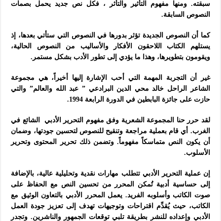
سبقته. ومنها مفهوم التأثير والتأثر ، فكل نص جديد يحمل بصمات
النصوص السابقة.
كما أن النصوص الجديدة تؤثر بدورها في النصوص التي ستأتي بعدها، إذ
يستلهم الكتاب اللاحقون الأفكار والأساليب من النصوص الحالية،
ويقومون بتطويرها، وهذا ما يؤدي إلى تطور الأدب بشكل مستمر.
غير أن التجربة المهمة التي أحب الإشارة إليها أخيراً، هي مجموعة
الشاعر الراحل خالد محي الدين البرادعي ” عبد الله والعالم” والتي
حازت على جائزة البابطين في الدورة الرابعة 1994.
لقد حرر حنا المجموعة الشعرية وفق مفهوم التحرير الأدبي الشائع في
الغرب. أي قام بعملية مراجعة وتنقيح للنصوص لتحسين جودتها، وضمان
أن يكون النص متماسكاً مفهوماً. وتضمن ذلك تحرير المحتوى وتحرير
الأسلوب.
إن عملية التحرير الأدبي تتطلب مهارات نقدية وتحليلية عالية، بالإضافة
إلى حساسية أدبية تُمكن المحرر من تحسين النص مع الحفاظ على
صوت الكاتب وأسلوبه الفريد. يعمل المحرر الأدبي بالتعاون الوثيق مع
الكاتب، حيث يُقدِّم اقتراحات وتوجيهات تهدف إلى تعزيز جودة العمل
الأدبي وإعداده للنشر بطريقة تلبي توقعات الجمهور والناشرين. وتجدر