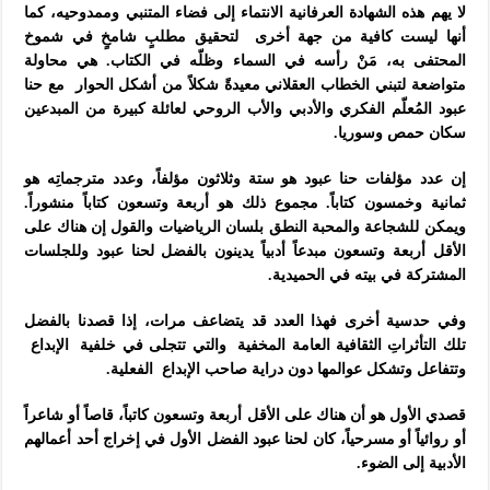
لا يهم هذه الشهادة العرفانية الانتماء إلى فضاء المتنبي وممدوحيه، كما
أنها ليست كافية من جهة أخرى لتحقيق مطلبٍ شامخٍ في شموخ
المحتفى به، مَنْ رأسه في السماء وظلّه في الكتاب. هي محاولة
متواضعة لتبني الخطاب العقلاني معيدةً شكلاً من أشكل الحوار مع حنا
عبود المُعلّم الفكري والأدبي والأب الروحي لعائلة كبيرة من المبدعين
سكان حمص وسوريا.
إن عدد مؤلفات حنا عبود هو ستة وثلاثون مؤلفاً، وعدد مترجماتِه هو
ثمانية وخمسون كتاباً. مجموع ذلك هو أربعة وتسعون كتاباً منشوراً.
ويمكن للشجاعة والمحبة النطق بلسان الرياضيات والقول إن هناك على
الأقل أربعة وتسعون مبدعاً أدبياً يدينون بالفضل لحنا عبود وللجلسات
المشتركة في بيته في الحميدية.
وفي حدسية أخرى فهذا العدد قد يتضاعف مرات، إذا قصدنا بالفضل
تلك التأثراتِ الثقافية العامة المخفية والتي تتجلى في خلفية الإبداع
وتتفاعل وتشكل عوالمها دون دراية صاحب الإبداع الفعلية.
قصدي الأول هو أن هناك على الأقل أربعة وتسعون كاتباً، قاصاً أو شاعراً
أو روائياً أو مسرحياً، كان لحنا عبود الفضل الأول في إخراج أحد أعمالهم
الأدبية إلى الضوء.