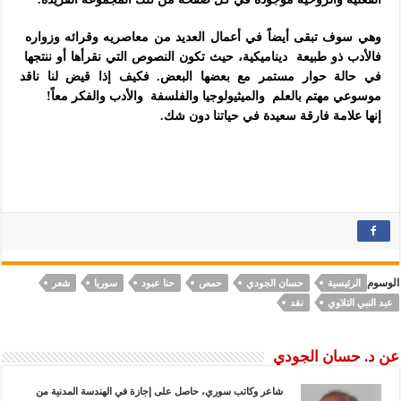
وهي سوف تبقى أيضاً في أعمال العديد من معاصريه وقرائه وزواره
فالأدب ذو طبيعة ديناميكية، حيث تكون النصوص التي نقرأها أو ننتجها
في حالة حوار مستمر مع بعضها البعض. فكيف إذا قيض لنا ناقد
موسوعي مهتم بالعلم والميثيولوجيا والفلسفة والأدب والفكر معاً!
إنها علامة فارقة سعيدة في حياتنا دون شك.
الوسوم
الرئيسية
حسان الجودي
حمص
حنا عبود
سوريا
شعر
عبد النبي التلاوي
نقد
عن د. حسان الجودي
شاعر وكاتب سوري، حاصل على إجازة في الهندسة المدنية من