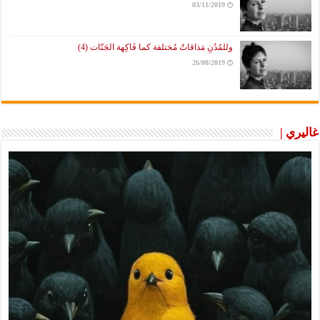
03/11/2019
وللمُدُنِ مَذاقاتٌ مُختلفة كما فَاكِهة الجَنّات (4)
26/08/2019
غاليري |