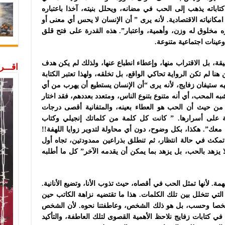
اباته يذهب إلى الحب في مضانه، ويحلل بنيته، آخذا باعتباره
امكانياته الاقتصادية. لأنه يرى ” أن الإنسان لا يحس أي معنى أو
 مخلوق له وزن، وأهمية، واعتبار”. هذه القدرة على فتح قلق
عينات اجتماعية متنوعة.
قة، بل الاقتراب منها، وإعطاء انطباع عنها، ولذلك لم يكن هدف
اقـــ
نا لم تكن الرواية تحاكي الواقع، بل تخلقه، ولهذا تعتبر الكتابة
يه ستيفان زفايج، لأنه يرى “أن الإنسان يستطيع أن يهرب من أي
ه المحب، أي أنه متنوع بتنوع الناس، ومتعدد بعددهم، فقد اختار
ها، من حيث أن الحب هو العطاء بعينه، والمتفانية أقصى درجات
قة على أسرارها. ” كانت كل كلمة من كلماتك إنجيلي وكتاب
ة معك”. هكذا، بكل وضوح، دون أي محاولة لتدوير زوايا اللهفة!!
كث في حالة انتظار، ثم تنطلق بذراعين ممدودتين، تجاه أول
 يزهد بالحب، بل يزهد بما يمكن أن يقدمه الآخر” كل ما أطلبه
مة. لأنها تمثل الحب في أقصاه، حيث تذوب الأنا، وتضيع الأنانية.
 التي تتخلل بين تلك الكلمات. هذا ما تقتضيه نزاهة الكاتب حين
صا وحسب، بل هو ذلك الشخص، وعاطفتنا نحوه. لأن الشخص
ي كتابات زفايج نلاحظ الأهمية القصوى لتلك العاطفة، والتأكيد