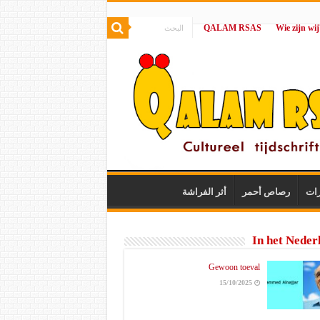
QALAM RSAS
|
رات
رصاص أحمر
أثر الفراشة
In het Neder
Gewoon toeval
15/10/2025