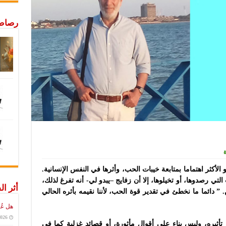
رصاص 
الأكثر اهتماما بمتابعة خيبات الحب، وأثرها في النفس الإنسانية.
تي رصدوها، أو تخيلوها، إلا أن زفايج –يبدو لي- أنه تفرغ لذلك،
أثر ال
” دائما ما نخطئ في تقدير قوة الحب، لأننا نقيمه بأثره الحالي
هل عُ
2026
تأثيره، وليس بناء على أقوال مأثورة، أو قصائد غزلية كما في