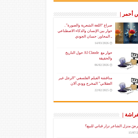
أحمر |
صراع “اللغة الشعرية والصورة”..
حوار بين الإنسان والذكاء الاصطناعي
ـ المحاور: حسان الجودي
14/03/2026
حوار مع AI Claude حول التاريخ
والحقيقة
06/02/2026
مناقشة الفيلم الفلسفي “الرجل غير
العقلاني” المخرج وودي آلان
22/02/2025
فراشة |
رضَ منزل الشاعر نزار قباني للبيع؟
15/07/