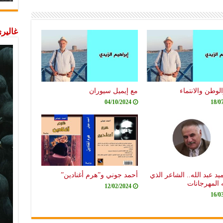
غاليري
لوطن والانتماء
مع إيميل سيوران
04/10/2024
18/0
يد عبد الله.. الشاعر الذي
أحمد جوني و”هرم أغنادين”
ه المهرجانات
12/02/2024
16/0