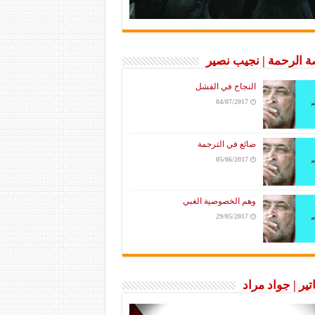
 الرحمة | نجيب نصير
النجاح في الفشل
04/07/2017
ضائع في الترجمة
05/06/2017
وهم الخصوصية الغبي
29/05/2017
تير | جواد مراد