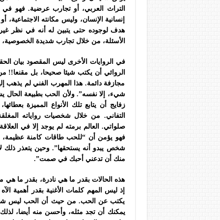
التراث العربي، أو تجارب عرضية. فهو في كت
إنسانية الإنسان، وليس مكانته الاجتماعية، أو 
هدف لوجوده حتى يتبين له أنه في نظر غيره
الأسئلة، من خلال تجارب شديدة الخصوصية، و
في الروايات الأخرى ليس المقصود بيان الحقي
الروائي أن يكتب شيئا صحيحا، بل مقنعا!! من ه
مجازفة دائمة. هذا المهرب الفني لم يذهب إل
شيء، إلا نفسه”. ولأن الحب بطبيعة الحال يشب
زفايج أن يتابع تلك الأنواع المميزة بعطائ
التفاني. من خلال شخصيات رواياته المغل
صلواتي. العالم برمته لم يوجد إلا في العلاق
فهو يؤمن أن “للحب طاقات كامنة عظيمة، تم
شخص يبدو أنه يستحقها”. وحين يتعذر ذلك لا
منك أن تدعني أحبك في صمت”.
هذه الحالات بقدر ما هي نادرة، بقدر ما هي مه
إذ ليس المهم كلمات الأغنية بقدر أهمية الآه
يكتب عن الحب. من حيث أن الحب ليس شخ
يمكنك أن تجد مثله، وأحسن منه أيضا، لذلك ف