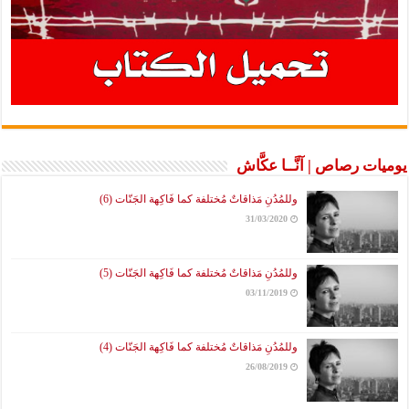
يوميات رصاص | آنَّــا عكَّاش
وللمُدُنِ مَذاقاتٌ مُختلفة كما فَاكِهة الجَنّات (6)
31/03/2020
وللمُدُنِ مَذاقاتٌ مُختلفة كما فَاكِهة الجَنّات (5)
03/11/2019
وللمُدُنِ مَذاقاتٌ مُختلفة كما فَاكِهة الجَنّات (4)
26/08/2019