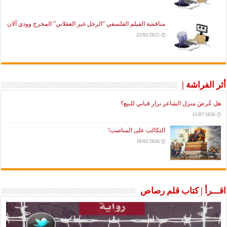
مناقشة الفيلم الفلسفي “الرجل غير العقلاني” المخرج وودي آلان
22/02/2025
أثر الفراشة |
هل عُرضَ منزل الشاعر نزار قباني للبيع؟
15/07/2026
التكالب على المناصب!
18/02/2026
اقـــرأ | كتاب قلم رصاص