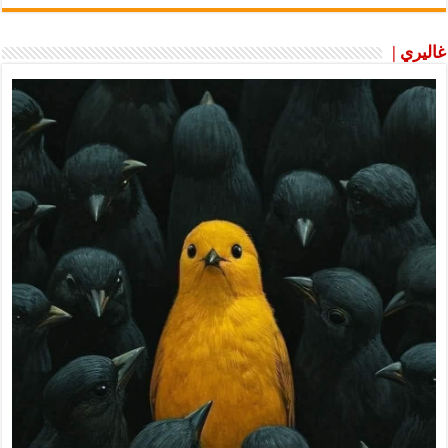
غاليري |