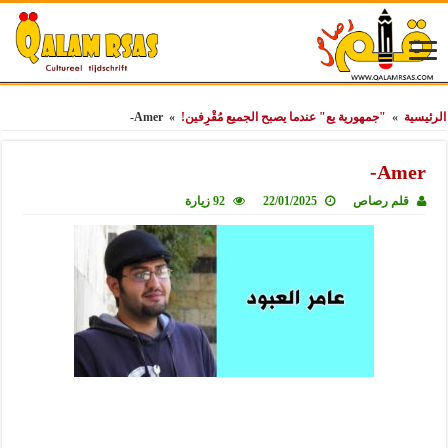
الرئيسية
»
"جمهورية يع" عندما يصبح الجميع مُقْرِفين!
»
Amer-
Amer-
قلم رصاص
22/01/2025
92 زيارة