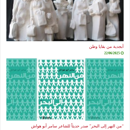
أبجدية من بقايا وطن
22/06/2025
“من النهر إلى البحر” صدر حديثاً للشاعر سامر أبو هواش