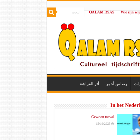
QALAM RSAS
|
رات
رصاص أحمر
أثر الفراشة
In het Neder
Gewoon toeval
15/10/2025