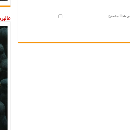
في هذا المتصفح
غاليري