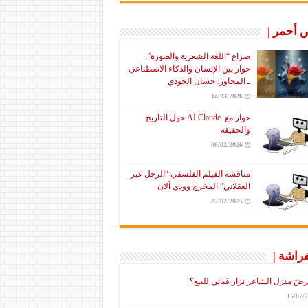
أحمر |
صراع “اللغة الشعرية والصورة”..
حوار بين الإنسان والذكاء الاصطناعي
ـ المحاور: حسان الجودي
14/03/2026
حوار مع AI Claude حول التاريخ
والحقيقة
06/02/2026
مناقشة الفيلم الفلسفي “الرجل غير
العقلاني” المخرج وودي آلان
22/02/2025
فراشة |
رضَ منزل الشاعر نزار قباني للبيع؟
15/07/