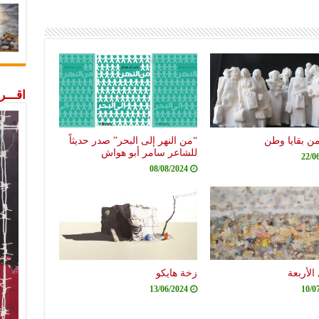
اقـــ
من بقايا وطن
“من النهر إلى البحر” صدر حديثاً
للشاعر سامر أبو هواش
22/0
08/08/2024
الأربعة
زخة هايكو
13/06/2024
10/0