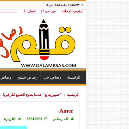
2026/07/18 الساعة 12:00 صباحًا
أرشيف المجلة |
من نحن؟ |
اتصل بنا |
ـــــــــــــــ
الرئيسية
رصاص حي
رصاص خشن
رصاص ن
الرئيسية
»
"جمهورية يع" عندما يصبح الجميع مُقْرِفين!
»
Amer-
قلم رصاص
22/01/2025
88 زيارة