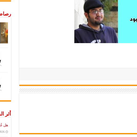
رصاص 
أثر ال
هل عُ
2026