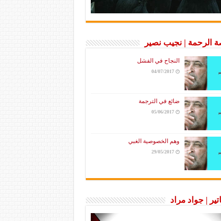
 الرحمة | نجيب نصير
النجاح في الفشل
04/07/2017
ضائع في الترجمة
05/06/2017
وهم الخصوصية الغبي
29/05/2017
تير | جواد مراد