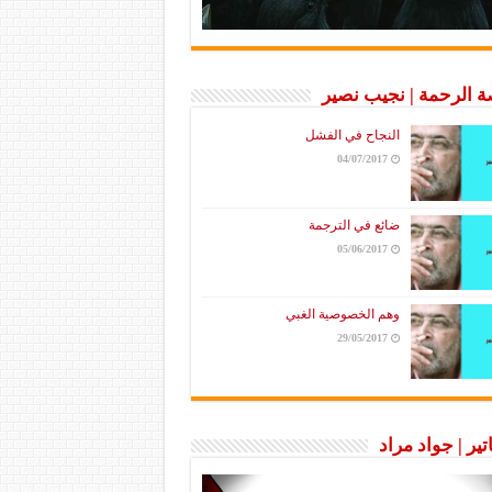
 الرحمة | نجيب نصير
النجاح في الفشل
04/07/2017
ضائع في الترجمة
05/06/2017
وهم الخصوصية الغبي
29/05/2017
تير | جواد مراد