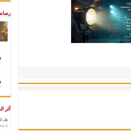
رصاص 
أثر ال
هل عُ
2026