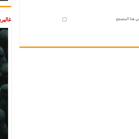
في هذا المتصفح
غاليري