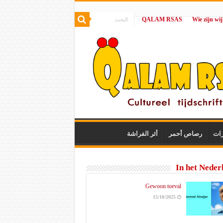
QALAM RSAS
|
رات
رصاص أحمر
أثر الفراشة
In het Neder
Gewoon toeval
15/10/2025