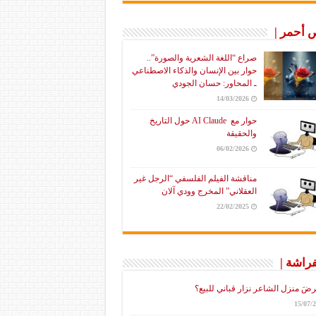
أحمر |
صراع “اللغة الشعرية والصورة”..
حوار بين الإنسان والذكاء الاصطناعي
ـ المحاور: حسان الجودي
14/03/2026
حوار مع AI Claude حول التاريخ
والحقيقة
06/02/2026
مناقشة الفيلم الفلسفي “الرجل غير
العقلاني” المخرج وودي آلان
22/02/2025
فراشة |
رضَ منزل الشاعر نزار قباني للبيع؟
15/07/