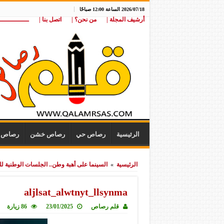
2026/07/18 الساعة 12:00 صباحًا
أرشيف المجلة |
من نحن؟ |
اتصل بنا |
ـــــــــــــــ
الرئيسية
رصاص حي
رصاص خشن
رصاص ن
الرئيسية
»
السينما على أهبة وطن.. الجلسات الوطنية لل
aljlsat_alwtnyt_llsynma
قلم رصاص
23/01/2025
86 زيارة