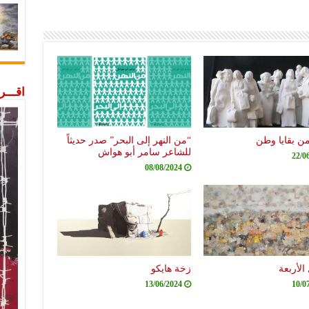
اقـــ
من بقايا وطن
“من النهر إلى البحر” صدر حديثاً
للشاعر سامر أبو هواش
22/0
08/08/2024
الأربعة
زخة هايكو
13/06/2024
10/0