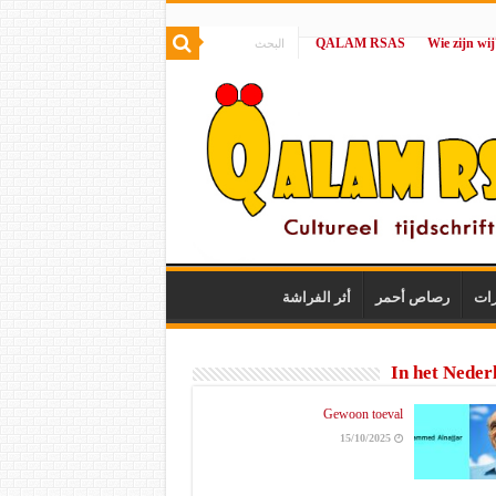
QALAM RSAS
|
رات
رصاص أحمر
أثر الفراشة
In het Neder
Gewoon toeval
15/10/2025