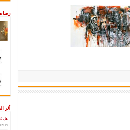
رصاص 
أثر ال
هل عُ
2026