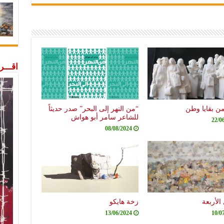
اقـــ
من بقايا وطن
“من النهر إلى البحر” صدر حديثاً
للشاعر سامر أبو هواش
22/0
08/08/2024
الأربعة
زخة هايكو
13/06/2024
10/0