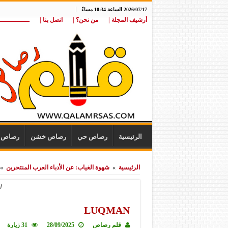
2026/07/17 الساعة 10:34 مساءً
أرشيف المجلة |
من نحن؟ |
اتصل بنا |
ـــــــــــــــ
الرئيسية
رصاص حي
رصاص خشن
رصاص ن
الرئيسية
»
شهوة الغياب: عن الأدباء العرب المنتحرين
»
ل
LUQMAN
قلم رصاص
28/09/2025
31 زيارة