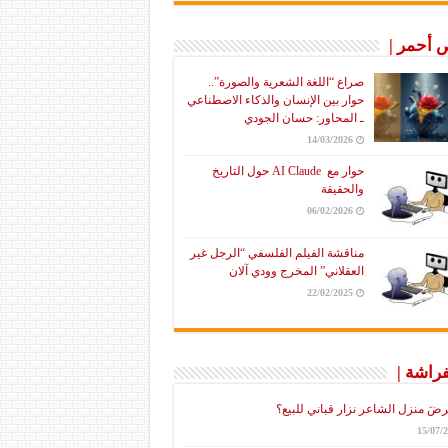
أحمر |
صراع “اللغة الشعرية والصورة”..
حوار بين الإنسان والذكاء الاصطناعي
ـ المحاور: حسان الجودي
14/03/2026
حوار مع AI Claude حول التاريخ
والحقيقة
06/02/2026
مناقشة الفيلم الفلسفي “الرجل غير
العقلاني” المخرج وودي آلان
22/02/2025
فراشة |
رضَ منزل الشاعر نزار قباني للبيع؟
15/07/