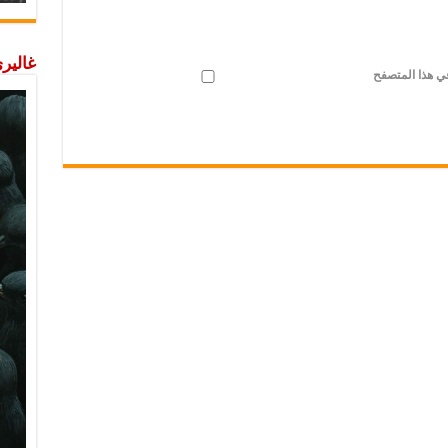
غاليري
في هذا المتصفح