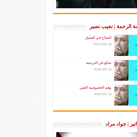
 الرحمة | نجيب نصير
النجاح في الفشل
04/07/2017
ضائع في الترجمة
05/06/2017
وهم الخصوصية الغبي
29/05/2017
تير | جواد مراد