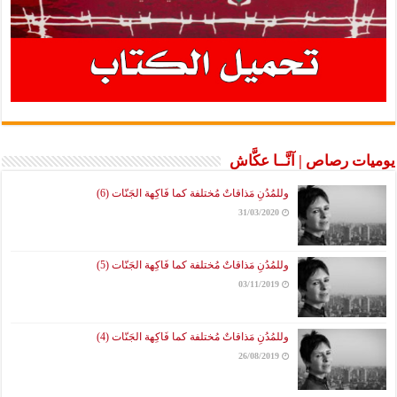
يوميات رصاص | آنَّــا عكَّاش
وللمُدُنِ مَذاقاتٌ مُختلفة كما فَاكِهة الجَنّات (6)
31/03/2020
وللمُدُنِ مَذاقاتٌ مُختلفة كما فَاكِهة الجَنّات (5)
03/11/2019
وللمُدُنِ مَذاقاتٌ مُختلفة كما فَاكِهة الجَنّات (4)
26/08/2019