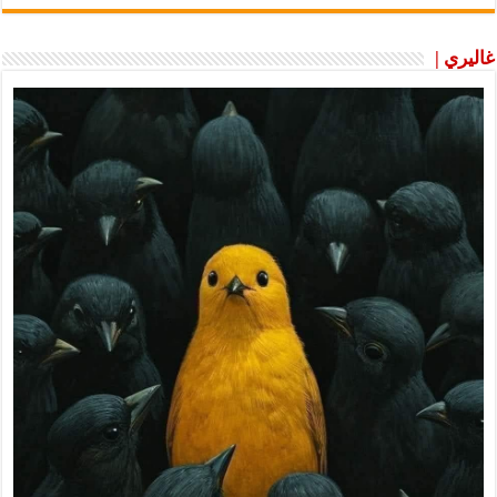
غاليري |