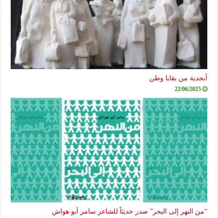
أبجدية من بقايا وطن
22/06/2025
“من النهر إلى البحر” صدر حديثاً للشاعر سامر أبو هواش