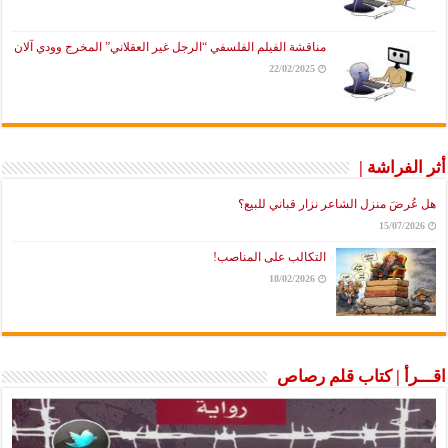
مناقشة الفيلم الفلسفي “الرجل غير العقلاني” المخرج وودي آلان
22/02/2025
أثر الفراشة |
هل عُرضَ منزل الشاعر نزار قباني للبيع؟
15/07/2026
التكالب على المناصب!
18/02/2026
اقـــرأ | كتاب قلم رصاص