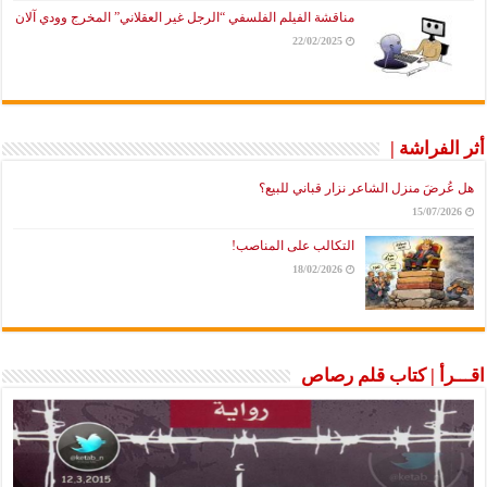
مناقشة الفيلم الفلسفي “الرجل غير العقلاني” المخرج وودي آلان
22/02/2025
أثر الفراشة |
هل عُرضَ منزل الشاعر نزار قباني للبيع؟
15/07/2026
التكالب على المناصب!
18/02/2026
اقـــرأ | كتاب قلم رصاص