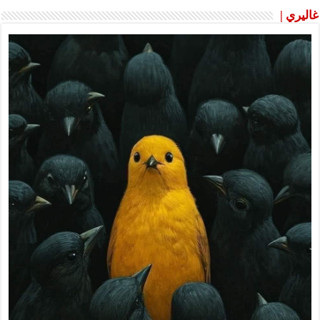
غاليري |