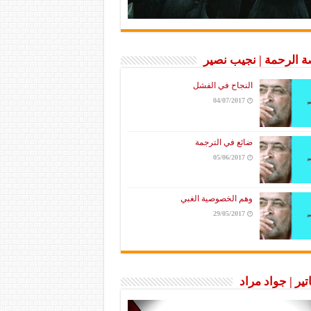
 الرحمة | نجيب نصير
النجاح في الفشل
04/07/2017
ضائع في الترجمة
05/06/2017
وهم الخصوصية الغبي
29/05/2017
تير | جواد مراد