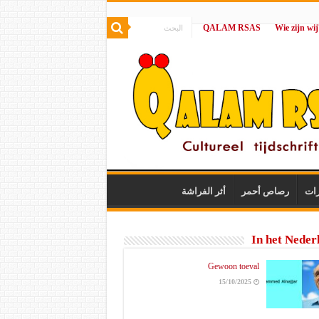
QALAM RSAS
|
رات
رصاص أحمر
أثر الفراشة
In het Neder
Gewoon toeval
15/10/2025