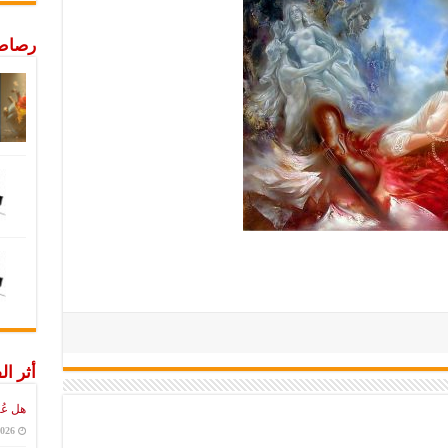
رصاص 
أثر ال
هل عُ
2026