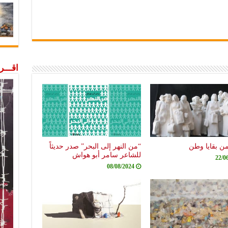
اقـــ
من بقايا وطن
“من النهر إلى البحر” صدر حديثاً
للشاعر سامر أبو هواش
22/0
08/08/2024