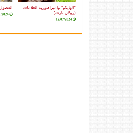
“الهايكو” وامبراطورية العلامات
الفصول 
(رولان بارت)
7/2024
12/07/2024