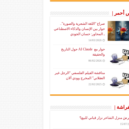
أحمر |
صراع “اللغة الشعرية والصورة”..
حوار بين الإنسان والذكاء الاصطناعي
ـ المحاور: حسان الجودي
14/03/2026
حوار مع AI Claude حول التاريخ
والحقيقة
06/02/2026
مناقشة الفيلم الفلسفي “الرجل غير
العقلاني” المخرج وودي آلان
22/02/2025
فراشة |
رضَ منزل الشاعر نزار قباني للبيع؟
15/07/