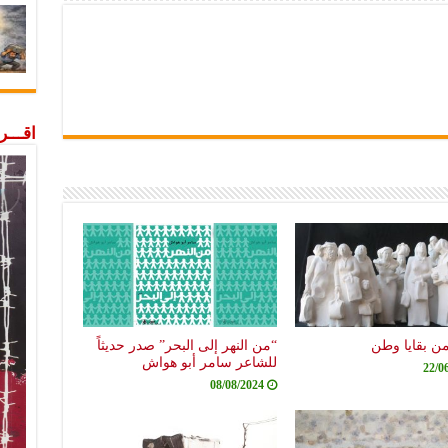
اقـــ
من بقايا وطن
“من النهر إلى البحر” صدر حديثاً
للشاعر سامر أبو هواش
22/0
08/08/2024