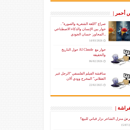
أحمر |
صراع “اللغة الشعرية والصورة”..
حوار بين الإنسان والذكاء الاصطناعي
ـ المحاور: حسان الجودي
14/03/2026
حوار مع AI Claude حول التاريخ
والحقيقة
06/02/2026
مناقشة الفيلم الفلسفي “الرجل غير
العقلاني” المخرج وودي آلان
22/02/2025
فراشة |
رضَ منزل الشاعر نزار قباني للبيع؟
15/07/