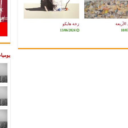
الأربعة
زخة هايكو
13/06/2024
10/0
يوميات