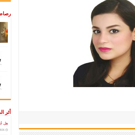
رصاص 
أثر ال
هل عُ
2026