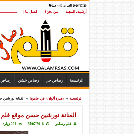
2026/07/20 الساعة 4:40 صباحًا
أرشيف المجلة |
من نحن؟ |
اتصل بنا |
ـــــــــــــــ
الرئيسية
رصاص حي
رصاص خشن
رصاص ن
الرئيسية
»
«صرة ألوان» في عامودا
»
الفنانة نورشين
الفنانة نورشين حسن موقع قل
قلم رصاص
25/07/2016
201 زيارة