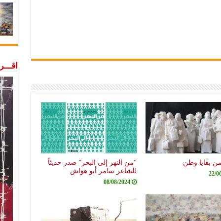
اقـــ
من بقايا وطن
“من النهر إلى البحر” صدر حديثاً
للشاعر سامر أبو هواش
22/0
08/08/2024