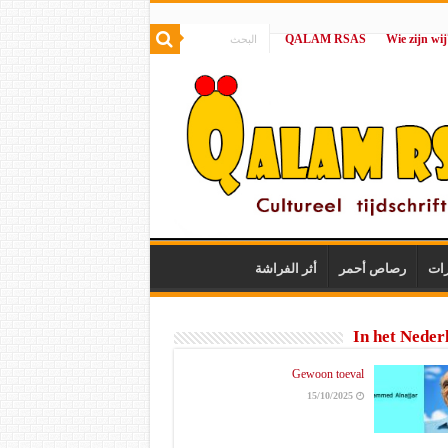
QALAM RSAS
|
رات
رصاص أحمر
أثر الفراشة
In het Neder
Gewoon toeval
15/10/2025