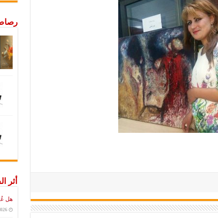
رصاص 
أثر ال
هل عُ
2026