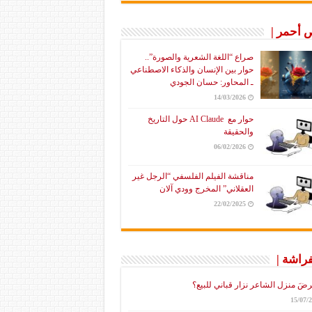
أحمر |
صراع “اللغة الشعرية والصورة”..
حوار بين الإنسان والذكاء الاصطناعي
ـ المحاور: حسان الجودي
14/03/2026
حوار مع AI Claude حول التاريخ
والحقيقة
06/02/2026
مناقشة الفيلم الفلسفي “الرجل غير
العقلاني” المخرج وودي آلان
22/02/2025
فراشة |
رضَ منزل الشاعر نزار قباني للبيع؟
15/07/