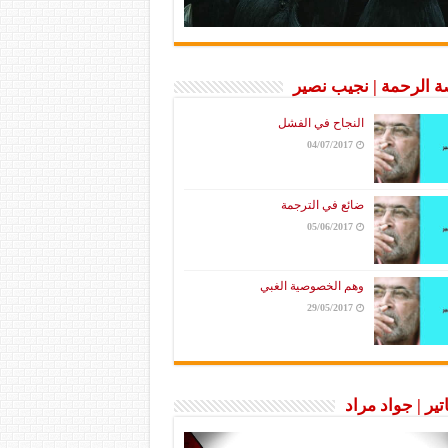
 الرحمة | نجيب نصير
النجاح في الفشل
04/07/2017
ضائع في الترجمة
05/06/2017
وهم الخصوصية الغبي
29/05/2017
تير | جواد مراد