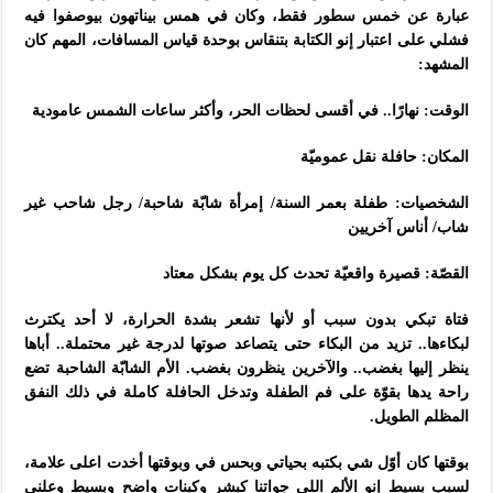
عبارة عن خمس سطور فقط، وكان في همس بيناتهون بيوصفوا فيه
فشلي على اعتبار إنو الكتابة بتنقاس بوحدة قياس المسافات، المهم كان
المشهد:
الوقت: نهارًا.. في أقسى لحظات الحر، وأكثر ساعات الشمس عامودية
المكان: حافلة نقل عموميّة
الشخصيات: طفلة بعمر السنة/ إمرأة شابّة شاحبة/ رجل شاحب غير
شاب/ أناس آخريين
القصّة: قصيرة واقعيّة تحدث كل يوم بشكل معتاد
فتاة تبكي بدون سبب أو لأنها تشعر بشدة الحرارة، لا أحد يكترث
لبكاءها.. تزيد من البكاء حتى يتصاعد صوتها لدرجة غير محتملة.. أباها
ينظر إليها بغضب.. والآخرين ينظرون بغضب. الأم الشابّة الشاحبة تضع
راحة يدها بقوّة على فم الطفلة وتدخل الحافلة كاملة في ذلك النفق
المظلم الطويل.
بوقتها كان أوّل شي بكتبه بحياتي وبحس في وبوقتها أخدت اعلى علامة،
لسبب بسيط إنو الألم اللي جواتنا كبشر وكبنات واضح وبسيط وعلني