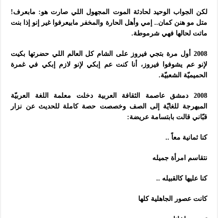
لكن الجواب الوحيد لحادثة الموت المجهول اللي صارت هو: مابعرف!
متل مو هنن كمان.. إمي وأهل الحارة والمخفر مابيعرفوا غير إنو إذا بنت
ماتت لحالها فهي شرموطة.
2008 أول مرة بتجي فيروز على الشام كل العالم اللي حضرتها بكيت
لإنو عم يشوفوا فيروز، أنا كنت عم إبكي لإنو لازم إبكي في غمرة
الحميميّة الشعبيّة.
2008 دمشق عاصمة الثقافة العربية دخلت معلمة اللغة العربيّة
المبهرجة للغايّة إلى الصف وخصصت حصة كاملة للحديث عن نزار
قبّاني قالت بابتسامة عريضة:
كنا ثمانية معاً ..
نتقاسم امرأة جميله
كنا عليها كالقبيله ..
كانت عصور الجاهلية كلها