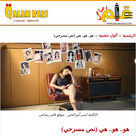
الرئيسية
»
ألوان خشبية
»
هو.. هو.. هي (نص مسرحي)
الكاتبة لبنى أبو الخير - موقع قلم رصاص
هو.. هو.. هي (نص مسرحي)