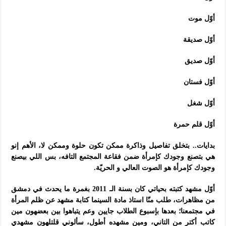
أوّل موت
أوّل صديقة
أوّل صديق
أوّل فستان
أوّل شغل
أوّل قلم حمرة
بدايات.. بتخلق تفاصيل وذاكرة ممكن تكون حلوة وممكن لا، الأهم إنو
هي بتصنع وجودك كإمرأة ضمن فقاعة المجتمع التافه، بس اللي بيصنع
وجودك كإمرأة هو الصوت العالي و الحريّة.
أوّل مشهد كتبته بحياتي كان بسنة الـ 2011 بغمرة ما يحدث في دمشق
من مظاهرات، طلب منّا استاذ مادة السينما كتابة مشهد عن ظلم المرأة
في مجتمعنا؛ بعدها بإسبوع الطلاب جايين وعم يتباهوا بين بعضهون مين
كاتب أكتر من التاني، ومين مشهده أطول، سألوني قلتلهون مشهدي