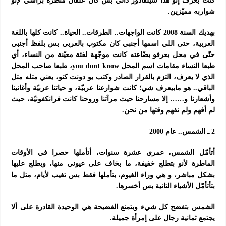
كنت بعرف إنو هدا سيلفادور دالي بس كان علقان منظره براسي لإنو
شواربه مميّزين.
بهديك السنة 2008 كانت الواجهات.. الطرقات.. الحياة.. كانت كلها باللغة
العربية، حتى اللي اسمها أجنبي كان مكتوب بالعربي بس بلفظ أجنبي
حتّى في محل بعرفو بضّاعته كانت موجّهة لفئة معيّنة من النساء، أي
طبعا النساء مقامات اسم المحل you dont know، طبعا صاحب المحل
الذي لا يعرف، التزم بالقرار الصادر وكتب يو دونت كنو، يعني متله متل
الباقي.. هو مابيعرف شي؛ كانت شوارعنا عربيّة، و حياتنا عربيّة وأغانينا
وأشعارنا و…… إلا مسارحنا حيث مرآتنا وروحنا كانت فرانكفونيّة، حيث
لم أفهم ولم نفهم وقتها من نحن.
2 ـ الشمس.. عام 2000
أتأمّل الشمس، عمري عشرة سنوات، أتأملها حصرا في الأوقات
الماطرة لأنو بتطلع خفيفة، ما بخاف على عيوني منها، وبطلع عليها
بشكل مباشر، و هي وراء الغيوم، بتأملها فقط بس تغيب لأيام، متل ما
بتأتأمّل الأشياء التانية بس أخسرها.
الشمس بتفضح كل شيء وبتمنع الفضيحة هي الوحيدة القادرة على ألا
يجتمع ثمانية رجال على إمرأة جميلة.