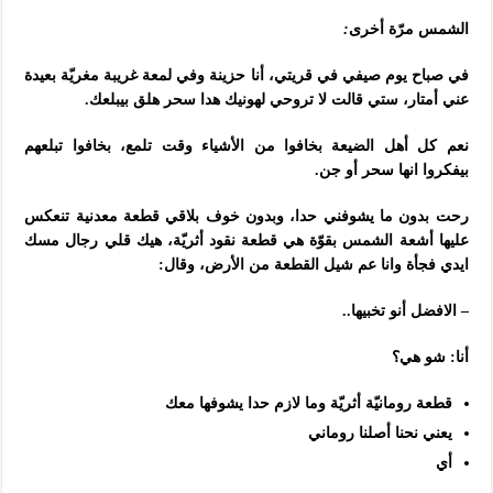
الشمس مرّة أخرى
:
في صباح يوم صيفي في قريتي، أنا حزينة وفي لمعة غريبة مغريّة بعيدة
عني أمتار، ستي قالت لا تروحي لهونيك هدا سحر هلق بيبلعك.
نعم كل أهل الضيعة بخافوا من الأشياء وقت تلمع، بخافوا تبلعهم
بيفكروا انها سحر أو جن.
رحت بدون ما يشوفني حدا، وبدون خوف بلاقي قطعة معدنية تنعكس
عليها أشعة الشمس بقوّة هي قطعة نقود أثريّة، هيك قلي رجال مسك
ايدي فجأة وانا عم شيل القطعة من الأرض، وقال:
– الافضل أنو تخبيها..
أنا: شو هي؟
قطعة رومانيّة أثريّة وما لازم حدا يشوفها معك
يعني نحنا أصلنا روماني
أي