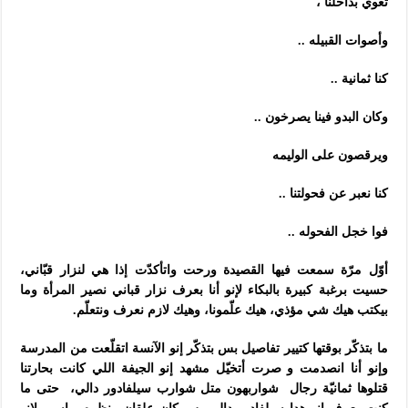
تعوي بداخلنا ،
وأصوات القبيله ..
كنا ثمانية ..
وكان البدو فينا يصرخون ..
ويرقصون على الوليمه
كنا نعبر عن فحولتنا ..
فوا خجل الفحوله ..
أوّل مرّة سمعت فيها القصيدة ورحت واتأكدّت إذا هي لنزار قبّاني،
حسيت برغبة كبيرة بالبكاء لإنو أنا بعرف نزار قباني نصير المرأة وما
بيكتب هيك شي مؤذي، هيك علّمونا، وهيك لازم نعرف ونتعلّم.
ما بتذكّر بوقتها كتيير تفاصيل بس بتذكّر إنو الآنسة اتقلّعت من المدرسة
وإنو أنا انصدمت و صرت أتخيّل مشهد إنو الجيفة اللي كانت بحارتنا
قتلوها ثمانيّة رجال شواربهون متل شوارب سيلفادور دالي، حتى ما