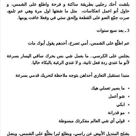
بلشت أحك رجليي بطريقة ساكنة و فرحة واطلع على الشمس، و
حاول أنو اعمل انعكاسات، متل ما شفتها اول مرة وهي عم تلمع،
صرت جمّع الضو على القطعة وإلحق ستي في وفعلا خافت يومها.
3 ـ بعد سبع سنوات
عم اطلّع على الشمس، أمي تصرخ، أحدهم يقول أبوك مات
بجلس على الكرسي.. ما بعمل شي بس بحرك ساقي اليسار بسرعة
لأنو ما عندي ردة فعل تانية، و لا عندي الرغبة بالبكاء حاليا.
منبدا نستقبل التعازي أحداهن بتوجه ملاحظة لتحريك قدمي بسرعة
ما بصير تعملي هيك
شو أعمل
ابكي
مو قدرانة
قولي أي شي العالم مفكرتك مبسوطة
بشلح المنديل الأبيض عن راسي، وبطلع لبرا بطلّع على الشمس، وبضل