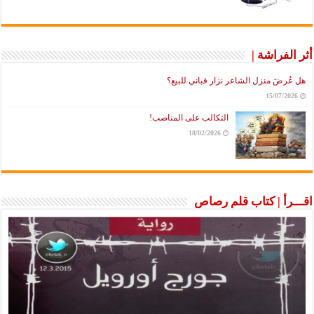
أثر الفراشة |
هل عُرضَ منزل الشاعر نزار قباني للبيع؟
15/07/2026
التكالب على المناصب!
18/02/2026
اقـــرأ | كتاب قلم رصاص