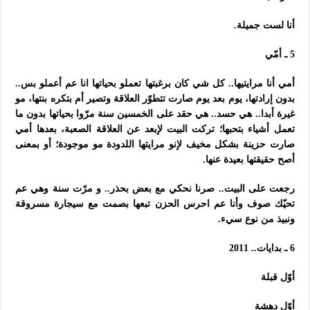
أنا لست جميلة.
5 ـ أمّي
أمي أنا مرايتيها.. كل شي كان برغبتها تعملو بحياتها انا عم أعملو بس..
بدون إرادتها، يوم بعد يوم صارت تتطوّر العلاقة وتصير أم بتكره بنتها، مو
غيرة أبدا.. هي حسد.. هي حقد على الخمسين سنة مرّوا بحياتها بدون ما
تعمل أشياء بتحبها؛ تركت البيت لإبعد عن العلاقة الصعبة، بعدها أمي
صارت حزينة بشكل مخيف لإنو مرايتها اللدودة مو موجودة؛ أو بمعنى
أصح حقيقتها بعيدة عنها.
رجعت على البيت.. صرنا نحكي مع بعض بحذر.. و مرّت سنة وهي عم
تحيّك صوف وأنا عم احرس الحزن تبعها بصمت مع سيجارة مسروقة
ونبيذ من نوع سيء.
6 ـ بدايات.. 2011
أوّل قبلة
أوّل دهشة