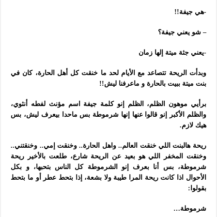
-هي جيفة!!
– شو يعني جيفة؟
-يعني جثة ميتة إلها زمان
وبدأت الريحة تتصاعد مع الأيام لحد ما خنقت كل أهل الحارة، كان في
بنت ميتة ببيت بالحارة و ماعرفنا ليش!!
برأيي موهون الظلم، الظلم إنو كلمة جيفة اسم مؤنث لفطه أنثوي،
والظلم الأكبر إنو قالوا عنها إنها شرموطة بس ماحدا بيعرف ليش، بس
هيك لازم.
ريحة هالبنت اللي خنقت العالم.. واهل الحارة.. وخنقت إمي.. وخنقتني..
وخنقت المخفر اللي هو بعيد عن الريحة شارع، طلعت بالأخير ريحة
شرموطة، بس أنا بعرف إنو الشرموطة كل الناس بتحبها، و بكل
الأحوال اذا كانت ريحة المرا طيبة ولا بشعة، إذا بتحط عطر أو ما بتحط
بقولوا:
شرموطة…