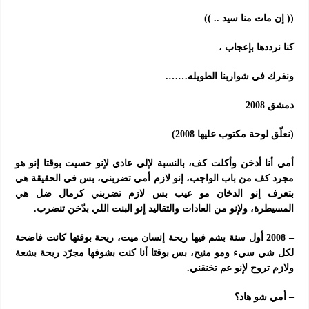
(( إن مات منا سيد .. ))
كنا نرددها بإعجاب ،
ونفرك في شواربنا الطويله…….
دمشق 2008
(نعلّق لوحة مكتوب عليها 2008)
أمي أنا أدخن وأكلت كف، بالنسبة لإلي عادي لإنو حسيت بوقتا إنو هو
مجرد كف من باب الواجب، إنو لازم أمي تضربني، بس في الحقيقة هي
بتعرف إنو الدخان مو عيب بس لازم تضربني كرمال ضل هي
المسيطرة، ولإنو من العادات والتقاليد إنو البنت اللي بدّخن تنضرب.
– 2008 أول سنة بشم فيها ريحة إنسان ميت، ريحة بوقتها كانت فاضحة
لكل شي سيء ومو منيح، بس بوقتا أنا كنت بشوفها مجرّد ريحة بشعة
ولازم تروح لإنو عم تخنقني.
– أمي شو هاد؟