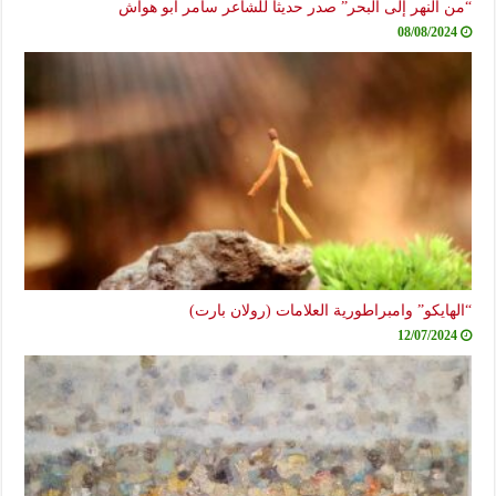
“من النهر إلى البحر” صدر حديثاً للشاعر سامر أبو هواش
08/08/2024
“الهايكو” وامبراطورية العلامات (رولان بارت)
12/07/2024