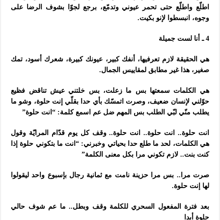
اطلّع واطلّع حتى تحمر عيوني وتدمّع، برجع لجوّا بشوف الرضا على
وجوه، انبسطوا لإنو بكيت.
4 ـ أنا لست جميلة
هي الحقيقة لازم تعرفيها، أنفك كبير، عيونك كبيرة، شعرك أسود، تمك
صغير، هذا غير مطابق لمقاييس الجمال.
هي الكلمات سمعتها بس ما زعلت، بس خلتني عيش تناقض فظيع
حوّلني لإنسان ضعيف، وصرت اتمسّك بأي حدا بقلّي إنت حلوة، وشو ما
يطلب منّي لبّي الطلب بس المهم ضل عم اسمع كلمة: “انت حلوة”
انت حلوة.. انت حلوة.. انت حلوة.. وقف كل يوم قدّام المرايّة وقول
هي الكلمات، لحد ما طلع حدا بحياتي وخبرني: “انت ما بتكوني حلوة إذا
كنت بنت.. لازم تكوني مرا بكل معنى الكلمة”
صرت مرا.. بس مرا حزينة نامت مع ثمانية رجال بإسبوع واحد ليقولوا
لها إنت حلوة.
بعد فترة المفعول السحري للكلمة وقف وبطل.. ما عم شوف حالي
حلوة أبدا