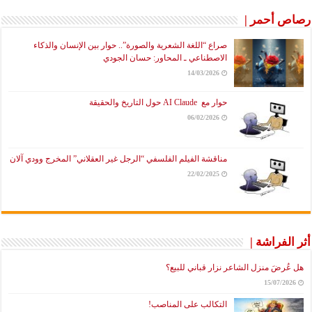
رصاص أحمر |
صراع “اللغة الشعرية والصورة”.. حوار بين الإنسان والذكاء
الاصطناعي ـ المحاور: حسان الجودي
14/03/2026
حوار مع AI Claude حول التاريخ والحقيقة
06/02/2026
مناقشة الفيلم الفلسفي “الرجل غير العقلاني” المخرج وودي آلان
22/02/2025
أثر الفراشة |
هل عُرضَ منزل الشاعر نزار قباني للبيع؟
15/07/2026
التكالب على المناصب!