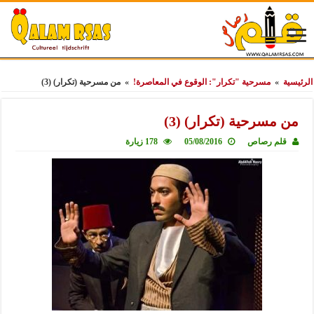
الرئيسية
»
مسرحية "تكرار": الوقوع في المعاصرة!
»
من مسرحية (تكرار) (3)
من مسرحية (تكرار) (3)
قلم رصاص
05/08/2016
178 زيارة