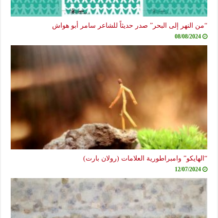
“من النهر إلى البحر” صدر حديثاً للشاعر سامر أبو هواش
08/08/2024
“الهايكو” وامبراطورية العلامات (رولان بارت)
12/07/2024