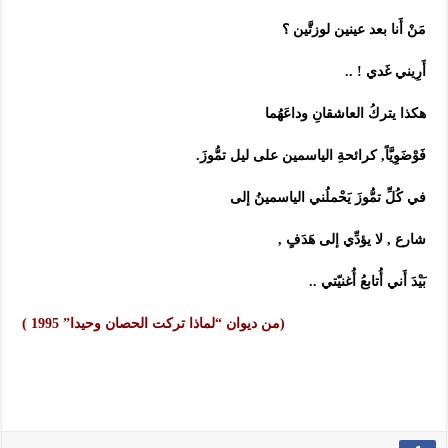
مَنْ أَنا بعد عينين لوزتَّين ؟
أَرِيني غَدي ! ..
هكذا يتركُ العاشقانِ وداعَهُما
فَوْضَوِيَّاً, كرائحةِ الياسمين على ليل تمُّوزَ.
في كُلِّ تمُّوزَ يَحْملُني الياسمينُ إلى
شارع , لا يؤدِّي إلى هَدَفٍ ,
بَيْدَ أَني أُتابعُ أُغنيّتي ..
(من ديوان “لماذا تركت الحصان وحيدا” 1995 )