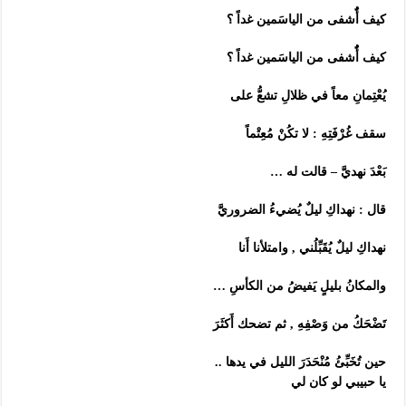
كيف أٌُشفى من الياسَمين غداً ؟
كيف أٌُشفى من الياسَمين غداً ؟
يُعْتِمانِ معاً في ظلالِ تشعُّ على
سقف غُرْفَتِهِ : لا تكُنْ مُعِتْماً
بَعْدَ نهديَّ – قالت له …
قال : نهداكِ ليلٌ يُضيءُ الضروريَّ
نهداكِ ليلٌ يُقَبِّلُني , وامتلأنا أَنا
والمكانُ بليلٍ يَفيضُ من الكأسِ …
تَضْحَكُ من وَصْفِهِ , ثم تضحك أَكثَرَ
حين تُخَبِّئُ مُنْحَدَرَ الليل في يدها ..
يا حبيبي لو كان لي