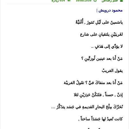
قلم رصاص
10/08/2016
614 زيارة
محمود درويش |
ياسَمينُ على لَيْلِ تَمَوزَ , أُغْنيَّةٌ
لغَريبَيْنِ يلتقيانِ على شارع
لا يؤدِّي إلى هَدَفٍ ..
مَنْ أَنا بعد عينين لُوزتَّينِ ؟
يقول الغريبْ
مَنْ أَنا بعد منفاكَ فيِّ ؟ تقَولُ الغريبْة
إذنْ , حسناً , فلنَكُنْ حَذِرَيْنِ لئلا
نُحَرِّكَ مِلْحَ البحارِ القديمةِ في جَسَد يتذَكَّرُ …
كانت تُعيدُ لها جَسَدَاً ساخناً ,