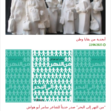
أبجدية من بقايا وطن
22/06/2025
“من النهر إلى البحر” صدر حديثاً للشاعر سامر أبو هواش