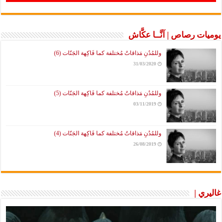
يوميات رصاص | آنَّــا عكَّاش
وللمُدُنِ مَذاقاتٌ مُختلفة كما فَاكِهة الجَنّات (6)
31/03/2020
وللمُدُنِ مَذاقاتٌ مُختلفة كما فَاكِهة الجَنّات (5)
03/11/2019
وللمُدُنِ مَذاقاتٌ مُختلفة كما فَاكِهة الجَنّات (4)
26/08/2019
غاليري |