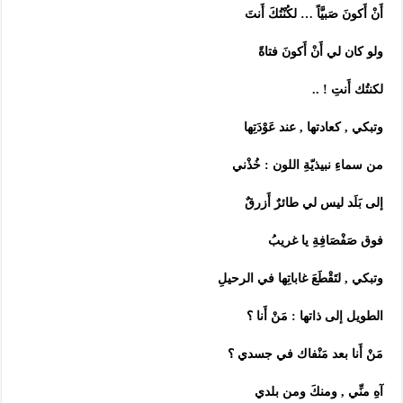
أَنْ أَكونَ صَبيَّاً … لكُنْتُكَ أَنتَ
ولو كان لي أَنْ أَكونَ فتاةً
لكنتُك أَنتِ ! ..
وتبكي , كعادتها , عند عَوْدَتِها
من سماءِ نبيذيّةِ اللون : خُذْني
إلى بَلَد ليس لي طائرٌ أَزرقٌ
فوق صَفْصَافِةِ يا غريبُ
وتبكي , لتَقْطَعَ غاباتِها في الرحيلِ
الطويل إلى ذاتها : مَنْ أَنا ؟
مَنْ أَنا بعد مَنْفاك في جسدي ؟
آهِ منِّي , ومنكَ ومن بلدي