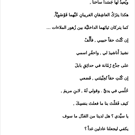
ويُعيدُ لها جَسَداً ساخناً ,
هكذا يترُكُ العاشِقانِ الغريبانِ حُبَّهما فَوْضَوِيَّاً,
كما يتركان ثيابَهما الداخليَّة بين زُهور الملاءات …
إن كُنْتَ حقاً حبيبي , فأَلِّفْ
نشيدَ أَناشيدَ لي , واحفُرِ اسمي
على جذْع رُمُانة في حدائِقِ بابلَ
إن كُنْتِ حقاً تُحِبِّينَني , فَضعي
حُلُمي في يديَّ . وقولي لَهُ , لابنِ مريمَ ,
كيف فَعَلْتَ بنا ما فعلتَ بنفسِكَ ,
يا سيِّدي ؟ هل لدينا من العَدْل ما سوف
يكفي ليجعلنا عادلين غداً ؟