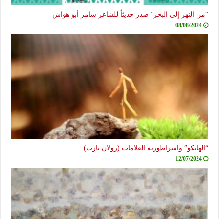
“من النهر إلى البحر” صدر حديثاً للشاعر سامر أبو هواش
08/08/2024
“الهايكو” وامبراطورية العلامات (رولان بارت)
12/07/2024