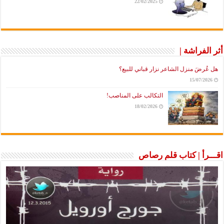
22/02/2025
أثر الفراشة |
هل عُرضَ منزل الشاعر نزار قباني للبيع؟
15/07/2026
التكالب على المناصب!
18/02/2026
اقـــرأ | كتاب قلم رصاص