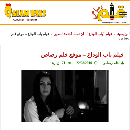
الرئيسية
»
فيلم "باب الوداع".. أن نملك أجنحة لنطير
»
فيلم باب الوداع – موقع قلم
رصاص
فيلم باب الوداع – موقع قلم رصاص
قلم رصاص
22/08/2016
171 زيارة