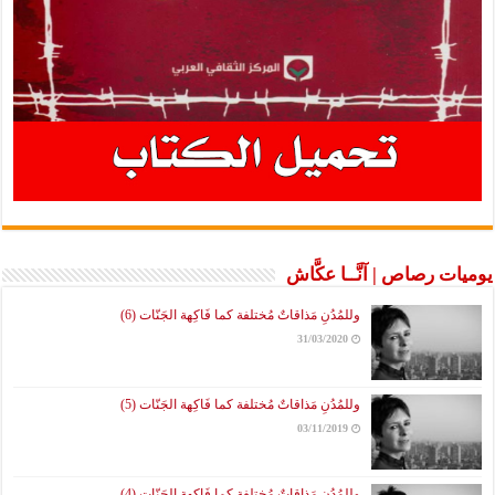
يوميات رصاص | آنَّــا عكَّاش
وللمُدُنِ مَذاقاتٌ مُختلفة كما فَاكِهة الجَنّات (6)
31/03/2020
وللمُدُنِ مَذاقاتٌ مُختلفة كما فَاكِهة الجَنّات (5)
03/11/2019
وللمُدُنِ مَذاقاتٌ مُختلفة كما فَاكِهة الجَنّات (4)