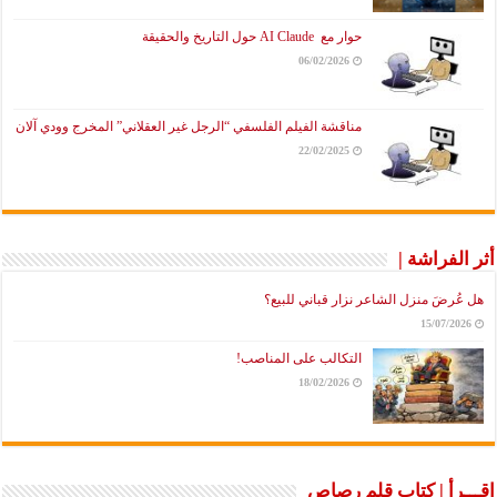
حوار مع AI Claude حول التاريخ والحقيقة
06/02/2026
مناقشة الفيلم الفلسفي “الرجل غير العقلاني” المخرج وودي آلان
22/02/2025
أثر الفراشة |
هل عُرضَ منزل الشاعر نزار قباني للبيع؟
15/07/2026
التكالب على المناصب!
18/02/2026
اقـــرأ | كتاب قلم رصاص