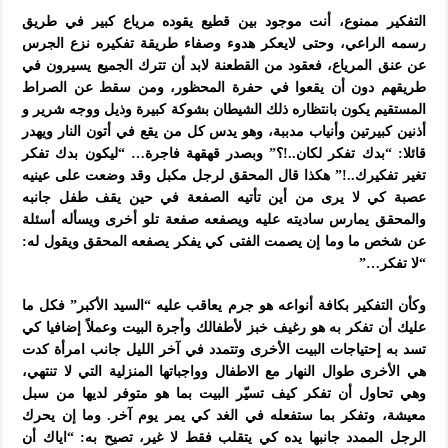
التفكير ممنوع، أنت موجود بين قطيع يقوده مرياع كبير في طريق
رسمه الراعي، وحتى لايعكر هدوء وصفاء طريقة تفكيره نزع الجرس
عن عنق المرياع، فعقود من القطعنة لابد أن تترك الجميع يسيرون في
طريقهم دون أن يقعوا في حفرة المحظور، ومن سقط عن الصراط
المستقيم يكون بانتظاره ذلك الشيطان بشوكة كبيرة وذيل ووجه شرير و
أذنين كبيرتين وأنياب مدببة، وهو يدس كل من يقع في أتون النار ويهدر
قائلا: “بدك تفكر لكان..!؟” وبصدر قهقهة فاجرة… “ليكون بدك تفكر
تغير تفكيرك..!” هكذا قال المحقق لرجل مكبل وقد وضعت على عينيه
عصبة كي لا يرى من أين تأتيه الصفعة في حين يقف طفل جانبه
والمحقق يمارس ساديته عليه ويصفعه صفعة تلو أخرى ويسأله أسئلة
عن شخص ما وما إن يصمت الفتى كي يفكر يصفعه المحقق ويقول له:
“لا تفكر…”
وكأن التفكير بكافة أنواعه هو جرم يعاقب عليه “السيد الأكبر” فكل ما
عليك أن تفكر به هو رغيف خبز لأطفالك وأجرة البيت وعملاً إضافيا كي
تسد به إحتياجات البيت الأخرى وتتمدد في آخر الليل جانب امرأة كدت
هي الأخرى طوال النهار مع الاطفال وواجباتها المنزلية التي لا تنتهي،
وهي تحاول أن تفكر كيف تسيّر البيت بما هو متوفر لديها من سبل
معيشة، وتفكر بما ستفعله في الغد كي يمر يوم آخر. وما إن يحرك
الرجل الممدد جانبها يده كي يتقلب فقط لا غير، تصيح به: “اياك أن