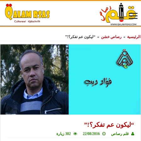
الرئيسية
»
رصاص خشن
»
“ليكون عم تفكر؟!”
“ليكون عم تفكر؟!”
قلم رصاص
22/08/2016
302 زيارة