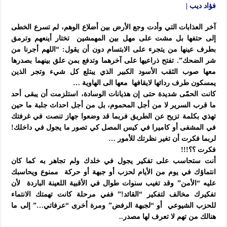
فؤاد ديب |
آخر العذابات التي وأدت وجع الأرض بين أضلاع الوهم، لم تسرع الخطى
إلى حتفها بل مشت على مهل بين المهمشين تختار أينعهم وترمق
بطرف عينها من يتجرء على الابتسام دون أن يقول: “اللهم أجرنا من
شر الضحك”. تفتح ذراعيها على آخرهما وتدفع بمن علق بينهما بصدرها
معها صوب الثقب الأسود الكبير الذي يبتلع كل شيء وتجر الذين
يمسكون طرف ردائها لايقافها معها الى الهاوية …
كانت الحمّى شديدة حتى إن هذيانات الوسادة، استلزمت أن يبقى أحد
ما قرب السرير لا من أجل المحموم، بل من أجل احداث جلبة ما حين
تهذي بكلمة تزيح عن الطريق فربما قد وضعوا جهاز تنصت في غرفتك
في المشفى أو كاميرا في كيس المصل كي تصور ما يجول في داخلك!
لربما فكرت أن تغير نظرتك للأمور …
فكرت ؟؟!!!
أنت ستحاسب على تفكير يجول في خلدك ولم تجاهر به كما كان
انتماؤك في يوم من الأيام لحزب أو جبهة أو حركة ممنوع ويحاسبك
عليه “الأمن” وقد تغيب سنوات طوال في الأقبية اللعينة الباردة لأن
تفكيرك مخالف لتفكير “القائد!” ففي مرحلة كانت تهمتك الانتماء
للحزب الشيوعي أو “لجبهة الرفض” ومرة أخرى “عرفاتي…” إلى ما
هنالك من تهم لا تعرف لها مصدر..