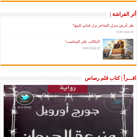
أثر الفراشة |
هل عُرضَ منزل الشاعر نزار قباني للبيع؟
15/07/2026
التكالب على المناصب!
18/02/2026
اقـــرأ | كتاب قلم رصاص