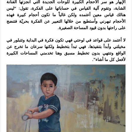
الإبهار هو سر الأحجام الكبيرة
للوحات الجديدة التي أنجزتها الفنانة
الشابة، وتقوم آلية القياس في حساباتها على الفكرة، تقول: “ليس
هنالك قياس معين أعتمده ولكن غالباً ما تكون أحجام كبيرة فهذه
الأحجام تبهرني وأستطيع من خلالها التعبير عن الفكرة بحريّة فتنضج
على راحتها بدون قيود المساحة الصغيرة.
لا أعتمد على قواعد في لوحتي فهي تكون فكرة في البداية وتتبلور في
مخيلتي وأبدأ بتنفيذها، فهي تبدأ بتخطيط ولكنها سرعان ما تخرج عن
الواقع وتنتهي بدون تخطيط
مسبق وهنا تخدمني المساحات الكبيرة
لأفعل كل ما أشاء”.