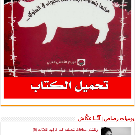
يوميات رصاص | آنَّــا عكَّاش
وللمُدُنِ مَذاقاتٌ مُختلفة كما فَاكِهة الجَنّات (6)