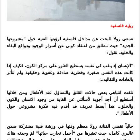
رؤية فلسفية
تسعى رولا للبحث عن مداخل فلسفية لرؤيتها الفنية حول “مشروعها
الجديد” حيث تنطلق من اعتقاد كوني عن أسرار الوجود ودوافع البقاء
والخلود، تقول:
“الإنسان إذ ينقب في نفسه يستطيع العثور على مركز الكون، فكيف إذا
كانت هذه النفس صغيرة وفطرية صادقة وعفوية وحقيقية ولم تتأثر
بالعادات والتقاليد..!
تلفت انتباهي بعض حالات القلق والتساؤل عند الأطفال ومن خلالها
أستطيع أن أجد أجوبة لأسألتي عن الغاية من وجود الانسان والكون
والخلق..
هذا أبسط تعريف قد أقدم فيه فكرة مشروعي حول
الأطفال”.
حالياً تقضي الفنانة رولا معظم وقتها
في ورشة فنية مشتركة ضمن
غاليري كامل، حيث تعتبرها من “أجمل تجارب حياتها” لمَ وجدته هناك