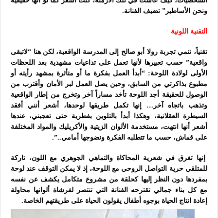
الشخصيات، كيف عاشت في تلك الأزمنة، كنت أشعر كما لو أنها حقيقية
ونحن الأساطير” تضيف الفنانة.
التقنية اللونية
تقنياً، تنمي تجربة رولا أبو صالح إلى المدرسة الواقعية، لكن هنا “لاتبقى
واقعية” حسب تعبيرها لأنها تعمل على تداعيات مشهدية بعد اللحظات
الأولى لولادة اللوحة: “أبدأ العمل بفكرة ما أو متأثرة بمشهد رأيته أو
مطبوع بذاكرتي من السابق، وحين يصل العمل لبر الأمان وأقترب من
الوصول للحقيقة أجد اللوحة تأخد مساراً آخر وتخرج من إطار الواقعية
وتذهب باتجاه آخر… إنها تكمل طريقها لوحدها، أشعر أنني أفقد
السيطرة العقلانية، وهكذا أبدأ بالتلوين
بفطرية حتى تعجبني، عندها
أشعر أنها انتهت، مستخدمة الألوان الزيتية والأكريليك والمواد المختلفة
على قماش، حسب ما تتطلبه الفكرة ونضوجها أمامي..”.
إنها تغرق في شعرية المحاكاة والتماهي الجوهري مع اللون، تاركة
للمتلقي حرية التواصل الروحي مع اللوحة، إذ لا يمكن التوقف عند لوحة
بمفردها دون النظر إليها كحلقة من مشروع متكامل يكشف عن نفسه
مع كل بناء جمالي تقترحه الفنانة التي تنتصر لفرشاة ألوانها محاولة
إعادة انتاج الحياة بوجوه أطفال يقولون الحياة على طريقتهم الخاصة.