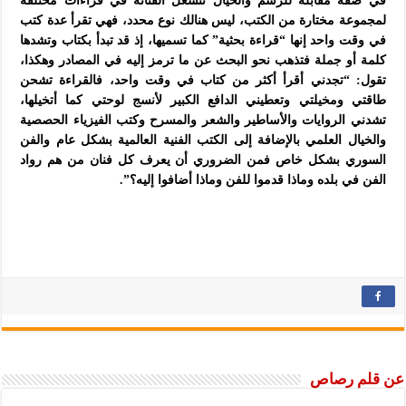
في ضفة مقابلة للرسم والخيال تنشغل الفنانة في قراءات مختلفة
لمجموعة مختارة من الكتب، ليس هنالك نوع محدد، فهي تقرأ عدة كتب
في وقت واحد إنها “قراءة بحثية” كما تسميها، إذ قد تبدأ بكتاب وتشدها
كلمة أو جملة فتذهب نحو البحث عن ما ترمز إليه في المصادر وهكذا،
تقول: “تجدني أقرأ أكثر من كتاب في وقت واحد، فالقراءة تشحن
طاقتي ومخيلتي وتعطيني الدافع الكبير لأنسج لوحتي كما أتخيلها،
تشدني الروايات والأساطير والشعر والمسرح وكتب الفيزياء الحصصية
والخيال العلمي بالإضافة إلى الكتب الفنية العالمية بشكل عام والفن
السوري بشكل خاص فمن الضروري أن يعرف كل فنان من هم رواد
الفن في بلده وماذا قدموا للفن وماذا أضافوا إليه؟”.
عن قلم رصاص