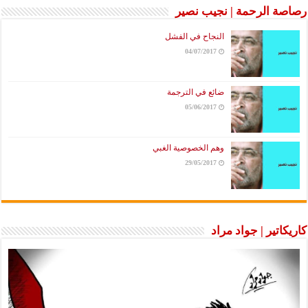
رصاصة الرحمة | نجيب نصير
النجاح في الفشل
04/07/2017
ضائع في الترجمة
05/06/2017
وهم الخصوصية الغبي
29/05/2017
كاريكاتير | جواد مراد