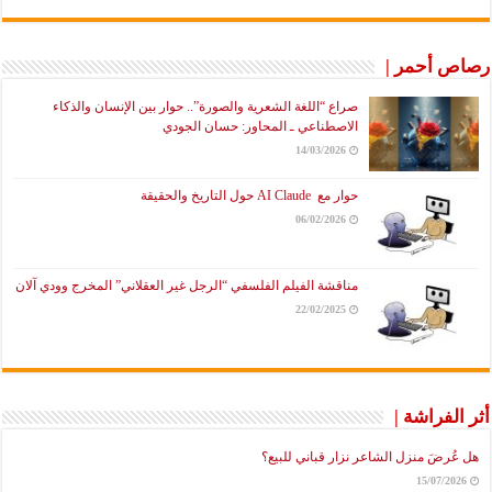
رصاص أحمر |
صراع “اللغة الشعرية والصورة”.. حوار بين الإنسان والذكاء
الاصطناعي ـ المحاور: حسان الجودي
14/03/2026
حوار مع AI Claude حول التاريخ والحقيقة
06/02/2026
مناقشة الفيلم الفلسفي “الرجل غير العقلاني” المخرج وودي آلان
22/02/2025
أثر الفراشة |
هل عُرضَ منزل الشاعر نزار قباني للبيع؟
15/07/2026