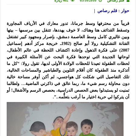
قلم رصاص
03/10/2016
402 زيارة
حوار : قلم رصاص |
قريباً من محترفها وسط جرمانا، تدور معارك في الأرياف المجاورة
وتسقط القذائف هنا وهناك، لا خوف يهددها، تتنقل بين مرسمها – بيتها
وبين غاليري كامل وسط العاصمة دمشق، بإصرار ومجهود كبير تشتغل
الفنانة التشكيلية رولا أبو صالح (1982ـ خريجة مركز أدهم إسماعيل
2007) على فكرة الذهول وإعادة اكتشاف اللحظة في عالم الأطفال،
لوحاتها الجديدة التي توحدها فكرة البحث عن الأسئلة الكبيرة في
لحظات الطفولة تعيدنا للحظات الولادة الأولى لديها، تقول رولا: “كل ما
أتذكره منذ الطفولة كان أقلام التلوين والطباشير والمساحات الخالية،
تلك التفاصيل التي شكلت كل هواجسي، لم أكن أوفر مساحة خالية
دون محاولة رسم شيء ما، ربما عالق في ذاكرتي الماضية… ولطالما
تمنيت لو يستبدلوا بعض الحصص الدراسية، بحصص الرسم والأشغال! أو
أن يتركوا لي حرية اختيار ما أرغب بتعلُّمه..”.