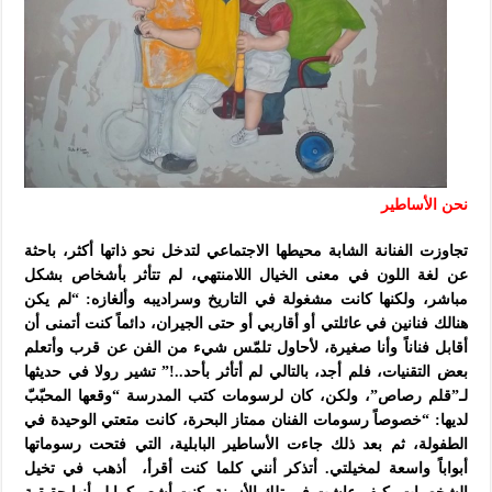
نحن الأساطير
تجاوزت الفنانة الشابة محيطها الاجتماعي لتدخل نحو ذاتها أكثر، باحثة
عن لغة اللون في معنى الخيال اللامنتهي، لم تتأثر بأشخاص بشكل
مباشر، ولكنها كانت مشغولة في التاريخ وسراديبه وألغازه: “لم يكن
هنالك فنانين في عائلتي أو أقاربي أو حتى الجيران، دائماً كنت أتمنى أن
أقابل فناناً وأنا صغيرة، لأحاول تلمّس شيء من الفن عن قرب وأتعلم
بعض
التقنيات، فلم أجد، بالتالي لم أتأثر بأحد..!” تشير رولا في حديثها
لـ”قلم رصاص”، ولكن، كان لرسومات كتب المدرسة “وقعها المحبّبّ
لديها: “خصوصاً رسومات الفنان ممتاز البحرة، كانت متعتي الوحيدة في
الطفولة، ثم بعد ذلك جاءت الأساطير البابلية، التي فتحت رسوماتها
أبواباً واسعة لمخيلتي. أتذكر أنني كلما كنت أقرأ، أذهب في تخيل