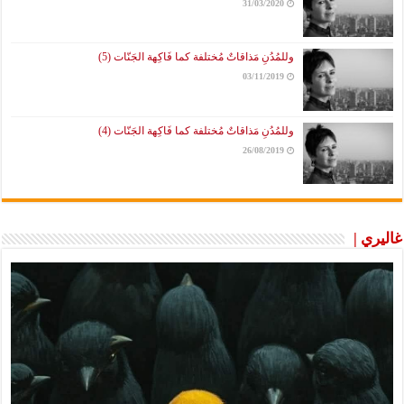
31/03/2020
وللمُدُنِ مَذاقاتٌ مُختلفة كما فَاكِهة الجَنّات (5)
03/11/2019
وللمُدُنِ مَذاقاتٌ مُختلفة كما فَاكِهة الجَنّات (4)
26/08/2019
غاليري |