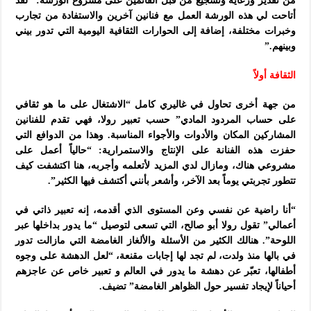
من تقدير ورعاية وتشجيع من قبل القائمين على مشروع الورشة: “لقد
أتاحت لي هذه الورشة العمل مع فنانين آخرين والاستفادة من تجارب
وخبرات مختلفة، إضافة إلى الحوارات الثقافية اليومية التي تدور بيني
وبينهم.”
الثقافة أولاً
من جهة أخرى تحاول في غاليري كامل “الاشتغال على ما هو ثقافي
على حساب المردود المادي” حسب تعبير رولا، فهي تقدم للفنانين
المشاركين المكان والأدوات والأجواء المناسبة. وهذا من الدوافع التي
حفزت هذه الفنانة على الإنتاج والاستمرارية: “حالياً أعمل على
مشروعي هناك، ومازال لدي المزيد لأتعلمه وأجربه، هنا اكتشفت كيف
تتطور تجربتي يوماً بعد الآخر، وأشعر بأنني أكتشف فيها الكثير”.
“أنا راضية عن نفسي وعن المستوى الذي أقدمه، إنه تعبير ذاتي في
أعمالي” تقول رولا أبو صالح، التي تسعى لتوصيل “ما يدور بداخلها عبر
اللوحة”. هنالك الكثير من الأسئلة والألغاز الغامضة التي مازالت تدور
في بالها منذ ولدت، لم تجد لها إجابات مقنعة، “لعل الدهشة على وجوه
أطفالها، تعبّر عن دهشة ما يدور في العالم و تعبير خاص عن عاجزهم
أحياناً لإيجاد تفسير حول الظواهر الغامضة” تضيف.