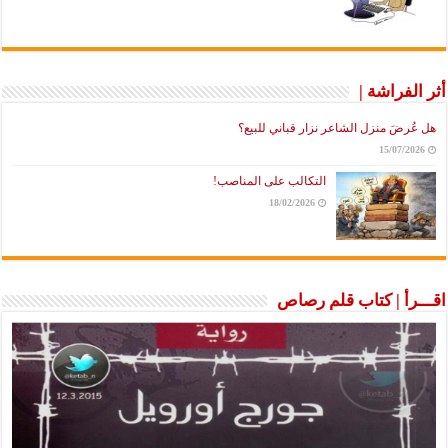
أثر الفراشة |
هل عُرضَ منزل الشاعر نزار قباني للبيع؟
15/07/2026
التكالب على المناصب!
18/02/2026
اقـــرأ | كتاب قلم رصاص