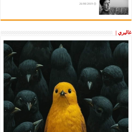
26/08/2019
غاليري |