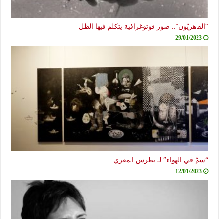
“القاهريّون”.. صور فوتوغرافية يتكلم فيها الظل
29/01/2023
“سمّ في الهواء” لـ بطرس المعري
12/01/2023