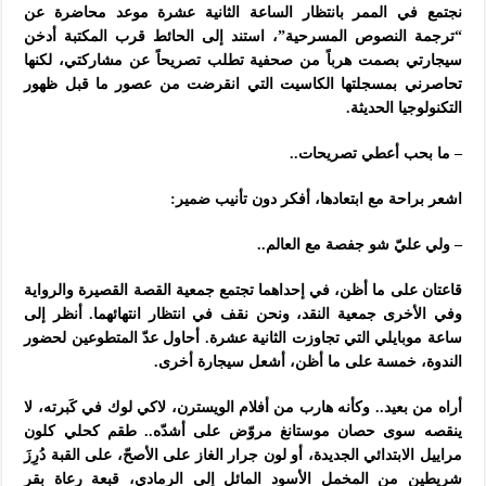
نجتمع في الممر بانتظار الساعة الثانية عشرة موعد محاضرة عن
“ترجمة النصوص المسرحية”، استند إلى الحائط قرب المكتبة أدخن
سيجارتي بصمت هرباً من صحفية تطلب تصريحاً عن مشاركتي، لكنها
تحاصرني بمسجلتها الكاسيت التي انقرضت من عصور ما قبل ظهور
التكنولوجيا الحديثة.
– ما بحب أعطي تصريحات..
اشعر براحة مع ابتعادها، أفكر دون تأنيب ضمير:
– ولي عليّ شو جفصة مع العالم..
قاعتان على ما أظن، في إحداهما تجتمع جمعية القصة القصيرة والرواية
وفي الأخرى جمعية النقد، ونحن نقف في انتظار انتهائهما. أنظر إلى
ساعة موبايلي التي تجاوزت الثانية عشرة. أحاول عدّ المتطوعين لحضور
الندوة، خمسة على ما أظن، أشعل سيجارة أخرى.
أراه من بعيد.. وكأنه هارب من أفلام الويسترن، لاكي لوك في كَبرته، لا
ينقصه سوى حصان موستانغ مروّض على أشدّه.. طقم كحلي كلون
مراييل الابتدائي الجديدة، أو لون جرار الغاز على الأصحّ، على القبة دُرِزَ
شريطين من المخمل الأسود المائل إلى الرمادي، قبعة رعاة بقر