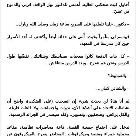
أحاول كبت ضحكتي العالية، أهمس للدكتور نبيل الواقف قربي والدموع
في عينيّ:
– دكتور.. خلينا نلفلفها على السريع ساعة زمان وصلى الله وبارك..
فيبتسم لي متآمراً بخبث، أُثني على حذائه أيضاً وأكشف له أحد الأسرار
حين كان مدرسنا في المعهد:
– كل بنات الدفعة كانوا معجبات بصبابيطك وشناتيك.. نقضّيها طول
الدرس ونحن عم نتفرج.. وبعد الدرس منتناقش…
– بالصبابيط؟
– والشناتي كمان…
لم أنا هنا؟ لن يحدث شيء إن انسحبت (على السَكت)، واضح أن
نشاطات الاتحاد على أشدّها الآن، ندوات واجتماعات ولا قاعات فارغة..
والكل يركض، وصحفيين، وتصوير.. وكله سيصدر في الجرائد الرسمية.
ندخل على اجتماع جمعية القصة، قاعة محاضرات نظامية، مقاعد
مخملية حمراء ومنصة وميكرفونات.. المحاضر يصرخ بالميكروفون عن