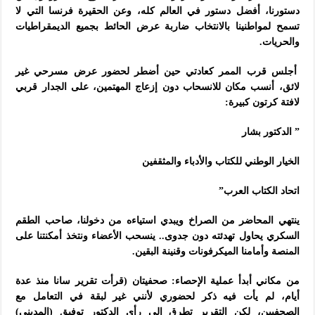
دستورنا، أفضل دستور في العالم كله، وعن الحقيرة فرنسا التي لا
تسمح لمواطنينا بالانتخاب ضاربة عرض الحائط بجميع الديمقراطيات
والحريات.
أجلس قرب الممر كعادتي حين أضطر لحضور عرض مسرحي غير
لائق، أنسب مكان للانسحاب دون إزعاج المهتمين، على الجدار قربي
لافتة كرتون كبيرة:
” الدكتور بشار
الخيار الوطني للكتاب والأدباء والمثقفين
اتحاد الكتاب العرب”
ينتهي المحاضر من الصراخ ويبدي استياءه من دخولنا، صاحب الطقم
السكري يحاول تهدئته دون جدوى.. ينسحب الأعضاء ونتخذ أمكنتنا على
المنصة وأمامنا الميكرفونات وقنينة البقين.
من مكاني أبدأ عملية الإحصاء: صحفيتان (قرأت تقرير سانا منذ عدة
أيام، لم يأت فيه ذكر لحضوري لأنني غير لبقة في التعامل مع
الصحفيين، لكن التقرير تطرق إلى رأي الدكتور توفيق (المديني)