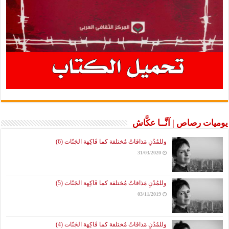
يوميات رصاص | آنَّــا عكَّاش
وللمُدُنِ مَذاقاتٌ مُختلفة كما فَاكِهة الجَنّات (6)
31/03/2020
وللمُدُنِ مَذاقاتٌ مُختلفة كما فَاكِهة الجَنّات (5)
03/11/2019
وللمُدُنِ مَذاقاتٌ مُختلفة كما فَاكِهة الجَنّات (4)