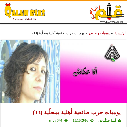
الرئيسية
»
يوميات رصاص
»
يوميات حرب طائفية أهلية بمحلّية (13)
يوميات حرب طائفية أهلية بمحلّية (13)
آنــا عـكّـاش
10/10/2016
344 زيارة