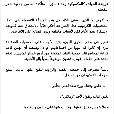
عريضة الحواف كالمكسيكية وحذاء مبوّز… متأكدة أنه من جمعية شعر
التفعيلة.
لا أعرف ما الذي دفعني لتكبّد كل هذه المشقّة للانضمام إلى اتحاد
الشخصيات الكرتونية هذا، الصراحة أفكر جدّياً بالانشقاق عنه كموضة
الانشقاق هذه الأيام لكن لأسباب مختلفة ودون فضائح على الانترنت.
قصير في طقم سكري اللون، يفتح الأبواب على الجمعيات المختلفة
ليرى إن كانوا قد انتهوا من اجتماعاتهم أم لا.. وظيفته أن يؤمن قاعة
فارغة لمحاضرتنا.. جمعية النقد المكونة من أربع عجائز ثمانينيين تحتج
بشدة على تطفله، فهم يناقشون موضوعاً نقدياً بالغ الأهمية.
يائساً ينصرف إلى جمعية القصة والراوية ليفتح عليها الباب، أسمع
صرخات الاستهجان من الداخل:
– ما خلص وقتنا.. ورح نقعد لحتى نخلّص..
يغلق الباب ويقول لأحد “زملائي”:
– هلأ خمس دقايق فوتوا.. وقتا بيحسّوا على حالون وبيطلعوا..