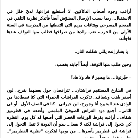
أراقب وجوه أصحاب الدكاكين، لا أستطيع قراءتها، لديّ خلل في
الاستقبال.. ربما بسبب الإرسال المشوّش أيضاً فأتذكر نظرية التلقي في
المعجم المسرحي وهتافات مريم التي التقطتها من المدرسة في السنة
الأولى من الحرب، تعب والدها من صراخها فطلب منها التوقف عندها
فاجأته:
– يا بشار إنت يللي شعّلت النار..
وحين طلب منها التوقف أيضاً أجابته بغضب:
– حيّرتونا… ما بيصير لا هاد ولا هاد؟
في الشارع المستقيم فراشتان… تتراقصان حول بعضهما بفرح.. لون
أصفر باهت وشفاف.. تذكرت الفراشات الحمراء التي كنا نصطادها من
الوادي عند البحيرة أنا وجورج، ابن جيراني.. كنا في الصف الأول.. أو في
الثاني.. أجمع دود الفراش الصوفيّ الملمس وأضعه في قطرميز
شفاف.. أراقبه يقرط الورقات الخضر التي أضعها له كل يوم، انتظره
كي يتحول إلى فراشة لكنه لا يفعل.. يبدو أن الدودة لا تقبل التحول إلى
فراشة في قطرميز يأسرها… من يومها ابتكرت “نظرية القطرميز”..
نظرية خطيرة جداً.. وتشبهني..