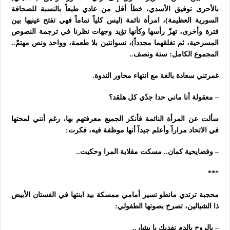
بالأحرى توفيق الأسدي، خطأ أقل من عادي طبعاً بالنسبة للصحافة
السورية العظيمة)، امرأة نائمة (ليس كلياً تماماً فهي تفتح عينيها بين
فترة وأخرى، تهزّ رأسها وكأنها تؤيد وجهات نظرنا في ترجمة النصوص
المسرحية، ثم تغلقهما مجدداً)، نسوانتين بلا طعمة، وواحد ونص مهتمّ..
المجموع الكامل: ستة ونصف..
غمرتني سعادة بالغة مع انتهاء محاور الندوة.
– معقولة أنا ماني حدا جدّي كل هلقد؟
سألت عن المرأة النائمة فأنكر الجميع معرفتهم بها، رغم أنني لمحتها
في الاتحاد مراراً وأعلم جيداً أنها موظفة فيه، فكرت:
– وفضايحية كمان.. مسكت مقلاية المرا وحكيت..
***
محجبة ترتدي مانطو تسير أمامي ممسكة بيد ابنتها في الفستان الأبيض
ذا الشيالين، تصرخ بصوتها الطفولي:
– بالروح بالدم نفديك يا بشار..