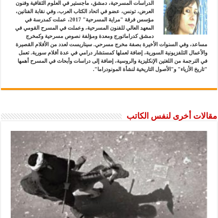
الدراسات المسرحية، دمشق، ماجستير في العلوم الثقافية وفنون
العرض، تونس، عضو في اتحاد الكتاب العرب، وفي نقابة الفنانين،
مؤسس فرقة "مراية المسرحية" 2017، عملت كمدرسة في
المعهد العالي للفنون المسرحية، وعملت في المسرح القومي في
دمشق كدراماتورج ومعدة ومؤلفة نصوص مسرحية وكمخرج
مساعد، وفي السنوات الأخيرة بصفة مخرج مسرحي. سيناريست لعدد من الأفلام القصيرة
والأعمال التلفزيونية السورية، إضافة لعملها كمستشار درامي في عدة أفلام سورية. تعمل
في الترجمة من اللغتين الإنكليزية والروسية، إضافة إلى دراسات وأبحاث في المسرح أهمها
"تاريخ الأزياء" و"الأصول التاريخية لنشأة المونودراما".
مقالات أخرى لنفس الكاتب