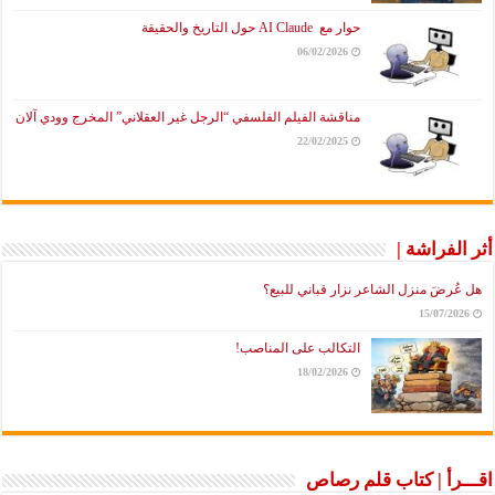
حوار مع AI Claude حول التاريخ والحقيقة
06/02/2026
مناقشة الفيلم الفلسفي “الرجل غير العقلاني” المخرج وودي آلان
22/02/2025
أثر الفراشة |
هل عُرضَ منزل الشاعر نزار قباني للبيع؟
15/07/2026
التكالب على المناصب!
18/02/2026
اقـــرأ | كتاب قلم رصاص