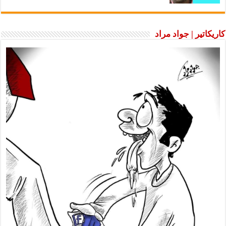
كاريكاتير | جواد مراد