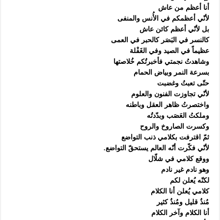
أنا أعظم من عاش
لأنّي أعظمكم في الأُنس والمنفى
بل لأنّي أعظم كائن عاش
كالنسر في البَصَر كالحبر في العمى
عظيماً في الصيد وفي الغَفْلة
وشاهدتُ نجمتي فأخبرتُكم خُلاصتها
بسرعة النمر وبياض الحمام
حتّى تعبتُ وغضبت
لأنّي تجاوزت الفنون والعلوم
واختصرتُ ظاهر العقل وباطنه
وملكتُ العَصَب وبدّدتُه
وكسرت الصاروخ والروح
ثمّ اقترفت بكلامي ذنب التواضع
لأنّي فكّرت أنّه العالم يستحقّ التواضع.
ووقع كلامي في شلّال
وهو نادم غير نادم
لكنّه يُعلن لكم
كلامي يُعلن أنا الكلام
مُنذُ قليل ومُنذُ كثير
أنا الكلام وآخر الكلام