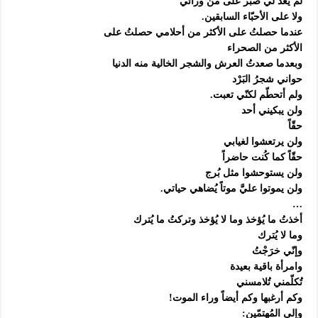
لم يعد لي صبر على مَن ورائي
ولا على الأحبّاء السابقين.
عندما حصلتُ على الأكثر من أحلامي حصلتُ على
الأكثر من الصحراء
وبعدما صعدتُ العرش والشجر الخالية منه الدنيا
حواني شجرُ البَرْد
ولم أتحطّم لكنّي تعبت.
ولن يبكيني أحد
حقّاً
ولن يرتعشوا لغيابي
حقّاً كما كُنت حاضراً
ولن يستوحشوا مثل بُرج
ولن يموتوا عليَّ موتاً يُضاهي حياتي.
…
أخذتُ ما يُؤخذ وما لا يُؤخذ وتركتُ ما يُترك
وما لا يُترك
وإنّي خرَجْتُ
وامرأة باقية بعيدة
تُكلّمني تُلامسني
وكم أرغبها وكم أيضاً وراء الموت!
وإلى المُهتمّين: