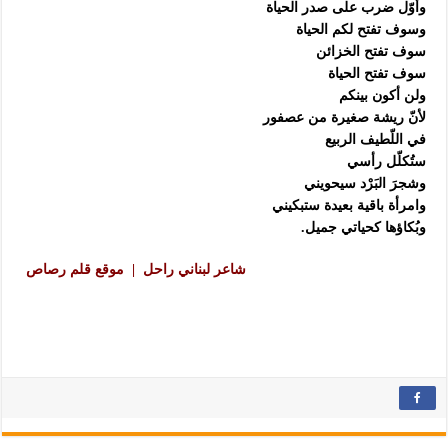
وأوّل ضرب على صدر الحياة
وسوف تفتح لكم الحياة
سوف تفتح الخزائن
سوف تفتح الحياة
ولن أكون بينكم
لأنّ ريشة صغيرة من عصفور
في اللّطيف الربيع
ستُكلّل رأسي
وشجرَ البَرْد سيحويني
وامرأة باقية بعيدة ستبكيني
وبُكاؤها كحياتي جميل.
شاعر لبناني راحل | موقع قلم رصاص