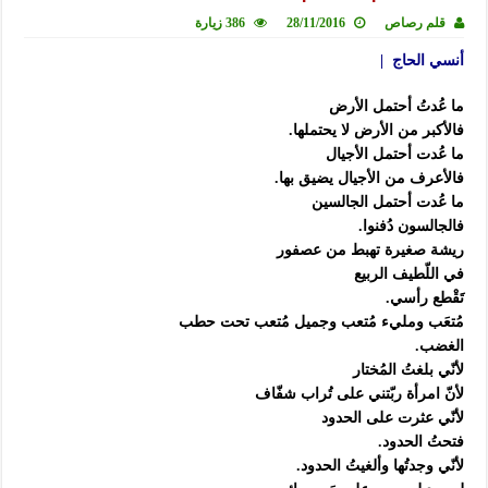
قلم رصاص
28/11/2016
386 زيارة
أنسي الحاج |
ما عُدتُ أحتمل الأرض
فالأكبر من الأرض لا يحتملها.
ما عُدت أحتمل الأجيال
فالأعرف من الأجيال يضيق بها.
ما عُدت أحتمل الجالسين
فالجالسون دُفنوا.
ريشة صغيرة تهبط من عصفور
في اللّطيف الربيع
تَقْطع رأسي.
مُتعَب ومليء مُتعب وجميل مُتعب تحت حطب
الغضب.
لأنّي بلغتُ المُختار
لأنّ امرأة ربّتني على تُراب شفّاف
لأنّي عثرت على الحدود
فتحتُ الحدود.
لأنّي وجدتُها وألغيتُ الحدود.