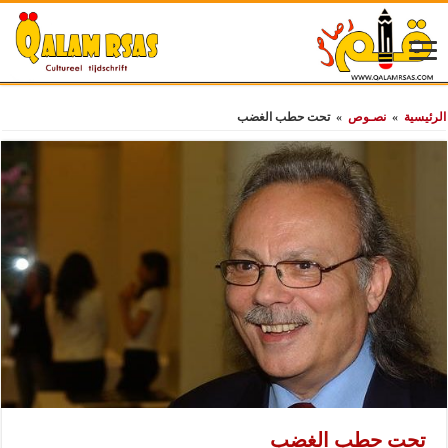
الرئيسية
»
نصـوص
»
تحت حطب الغضب
تحت حطب الغضب