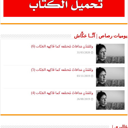
يوميات رصاص | آنَّــا عكَّاش
وللمُدُنِ مَذاقاتٌ مُختلفة كما فَاكِهة الجَنّات (6)
31/03/2020
وللمُدُنِ مَذاقاتٌ مُختلفة كما فَاكِهة الجَنّات (5)
03/11/2019
وللمُدُنِ مَذاقاتٌ مُختلفة كما فَاكِهة الجَنّات (4)
26/08/2019
غاليري |