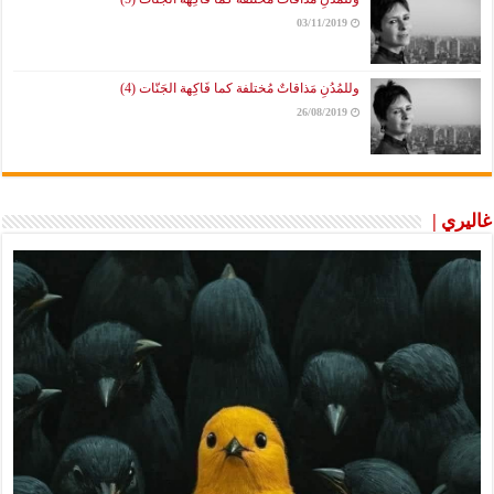
03/11/2019
وللمُدُنِ مَذاقاتٌ مُختلفة كما فَاكِهة الجَنّات (4)
26/08/2019
غاليري |