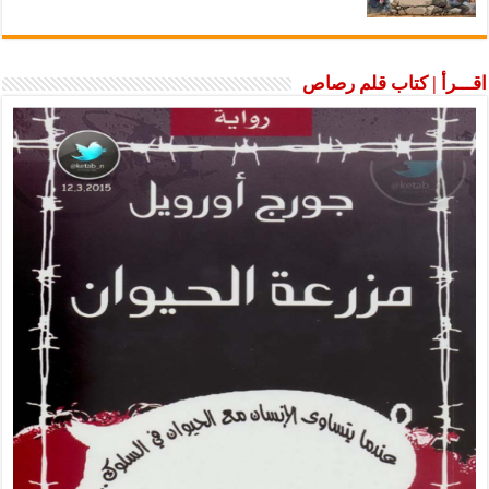
اقـــرأ | كتاب قلم رصاص