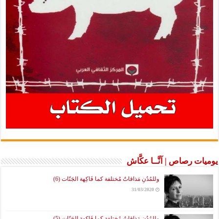
يوميات رصاص | آنَّــا عكَّاش
وللمُدُنِ مَذاقاتٌ مُختلفة كما فَاكِهة الجَنّات (6)
31/03/2020
وللمُدُنِ مَذاقاتٌ مُختلفة كما فَاكِهة الجَنّات (5)