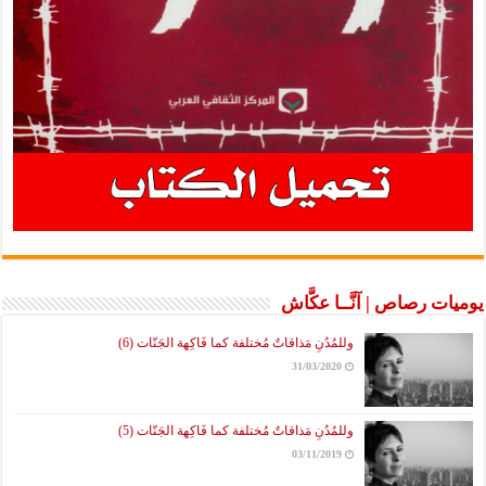
يوميات رصاص | آنَّــا عكَّاش
وللمُدُنِ مَذاقاتٌ مُختلفة كما فَاكِهة الجَنّات (6)
31/03/2020
وللمُدُنِ مَذاقاتٌ مُختلفة كما فَاكِهة الجَنّات (5)
03/11/2019