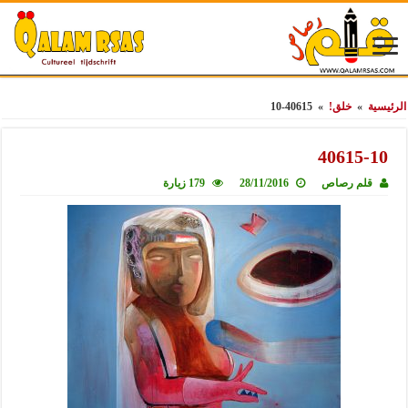
الرئيسية
»
خلق!
»
40615-10
40615-10
قلم رصاص
28/11/2016
179 زيارة