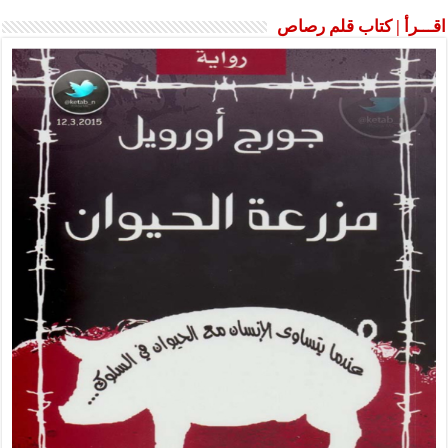
اقـــرأ | كتاب قلم رصاص