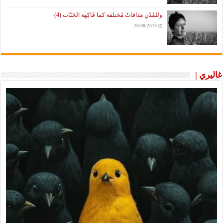
وللمُدُنِ مَذاقاتٌ مُختلفة كما فَاكِهة الجَنّات (4)
26/08/2019
غاليري |