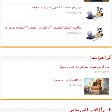
حوار مع AI Claude حول التاريخ والحقيقة
06/02/2026
مناقشة الفيلم الفلسفي “الرجل غير العقلاني” المخرج وودي آلان
22/02/2025
لفراشة |
رضَ منزل الشاعر نزار قباني للبيع؟
15/07/2
التكالب على المناصب!
18/02/2026
رأ | كتاب قلم رصاص