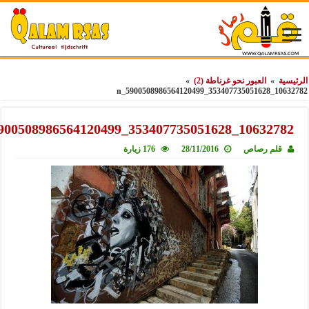
ة
»
العبور نحو غرناطة (2)
»
10632782_35340
10632782_353407735051628_5900508986564
قلم رصاص
28/11/2016
176 زيارة