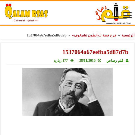
الرئيسية
»
فرح قصة لـ«انطون تشيخوف»
»
1537064a67eefba5d87d7b
1537064a67eefba5d87d7b
قلم رصاص
28/11/2016
177 زيارة