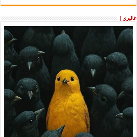
غاليري |