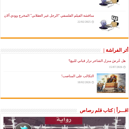
مناقشة الفيلم الفلسفي “الرجل غير العقلاني” المخرج وودي آلان
22/02/2025
أثر الفراشة |
هل عُرضَ منزل الشاعر نزار قباني للبيع؟
15/07/2026
التكالب على المناصب!
18/02/2026
اقـــرأ | كتاب قلم رصاص