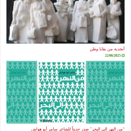
أبجدية من بقايا وطن
22/06/2025
“من النهر إلى البحر” صدر حديثاً للشاعر سامر أبو هواش