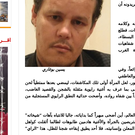
ريدونه أن
ه وكلامه
ات، فطلع
لبسطاء،
اقـــ
 شفاهيات
ة الغرب
عاً، وفي
يسين بوغازي
والعاطفي
، لعل المرأة أولى تلك المكاشفات، ليمضي بعدها ممتطياً لحن
 بما عرف به أغنية رايوية مثقلة بالشجن والقصيد الغاضب،
اً بين شفاه رواده، وأضحت حداثية النطق الرايوي المستجلبة من
، أين أضحى مبهراً كما بداياته، جالبا للانتباه بآهات “شيخاته”
متربصين بالجرأة والأغنية هادمين طابوهات لطالما أثقلت كواهل
لمعلن وإنسانيته، فلا أحد يطيق إبقاءه شجنا للظل، هذا “الراي”