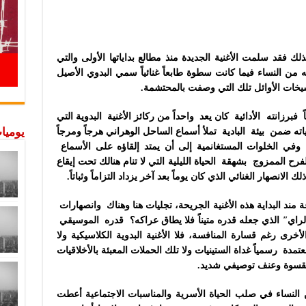
ك فقد سلمت الأغنية الجديدة منذ مطالع بداياتها الأولى والتي
 النساء فيما كانت سطوة طابعاً غنائياً سمي البدوي الأصيل
لشيخات الأوائل تلك التي وصفت بالمحتشمة.
برزانته الأدائية كان يعد واحداً من ركائز الأغنية البدوية التي
يوميات
ياته ضمن بيئة البادية تملأ أسماع الساحل الوهراني هرجاً ومرجاً
وفي الخلوات المستغانمية إلى أن يمتد إلقاؤه على الأسماع
رح الممزوج بشهقة الحياة الليلية التي لا تنام هنالك تحت إيقاع
 الانصهار الغنائي الذي كان يوماً بعد آخر يزداد التزاماً وثباتاً.
 البداية هذه الأغنية الجريحة، تجليات هنا وهناك وانصهارات
ايʺ الذي جعله قدره متيناً فلا يطاق عراكه؟ قدره الموسيقي
رى رغم قسارة المنافسة، فلا الأغنية البدوية الكلاسيكية ولا
عتمدة رسمياً غداة الستينيات ولا تلك الحملات المعبئة بالأخلاقيات
ن بقسوة وعنف توصيفي شديد.
ن النساء في صلب الحياة الأسرية والمناسبات الاجتماعية أعطت