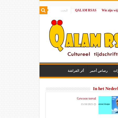
QALAM RSAS
|
ات
رصاص أحمر
أثر الفراشة
In het Neder
Gewoon toeval
15/10/2025