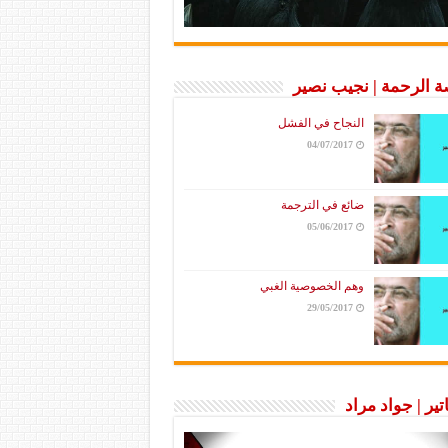
 الرحمة | نجيب نصير
النجاح في الفشل
04/07/2017
ضائع في الترجمة
05/06/2017
وهم الخصوصية الغبي
29/05/2017
تير | جواد مراد