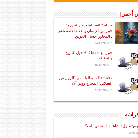
أحمر |
صراع “اللغة الشعرية والصورة”..
حوار بين الإنسان والذكاء الاصطناعي
ـ المحاور: حسان الجودي
14/03/2026
حوار مع AI Claude حول التاريخ
والحقيقة
06/02/2026
مناقشة الفيلم الفلسفي “الرجل غير
العقلاني” المخرج وودي آلان
22/02/2025
فراشة |
رضَ منزل الشاعر نزار قباني للبيع؟
15/07/