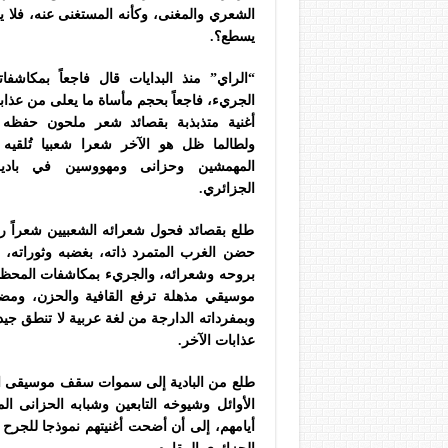
الشعري والمغنى، وكأنه المستغنى عنه، فلا ي
يسطع؟.
“الراي” منذ البدايات قال فاجعاً بمكاشفات
الجريء، فاجعاً بحجم مأساة ما يعلى من عذاب
أغنية متذبذبة بقصائد شعر ملحون حفظه ا
ولطالما ظل هو الآخر شعرا شعبيا تُلقيه
المهمشين وحزانى ومهووسين في بادي
الجزائري.
طلع بقصائد فحول شعرائه الشعبيين شعراً رائ
حضن الغرب المتمرد ذاته، بغضبه وثوراته، 
بروحه وشعرائه، والجريء بمكاشفات المحظور
موسيقي مذهلة ترفع القافية والحزن، ومضى
وبمفرداته الدارجة من لغة عربية لا تنطق جيد
عذابات الآخر.
طلع من البادية إلى سموات سقف موسيقى العالم
الأوائل وشيوخه التابعين وشبابه الحزانى ال
أيامهم، إلى أن أضحت أغنيتهم نموذجا للجرح ا