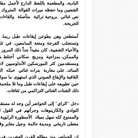
البادية، والمطعمة باللفظ الدارج لأجمل 
الشعبين وما حفظه ميراث القوالة المتروك 
نص غنائي بروحية تراثية متأصلة والقاءات لح
الجريحة.
أستطعن وهن يطوعن إيقاعات طبل ربما
وتستجلب الفرجة ومتعة السامعين، في تلك
والأحياء الشعبية، كان مفيداً جداً ذلك المرو
والممكن، بمزاجية ومزيج سكاني أختلط من بلك
ومستقدمين كثر المورسكين الأندلوسيين ل
السائد، على مغاربة بتراث غنائي حبكه الث
القافية والإيقاع الصوتي الذي استهوى ما سواه 
حين تطويعه على إيقاعات طبل وما تلا ملحمة الر
ذلك الشتات الغنائي التراكمي من ثقافات.
دخل ʺالرايʺ إلى الحواضر أين وجد له مستقراً
النوادي والكازينوهات وجرأتهم في القول
والممنوع كله سهل بميلاد الأسطورة الرايوي
معطى تاريخي ومدينة حالمة وجيل مغاير وق
إن الحواضر منذ مطالع القرن العشرين في 