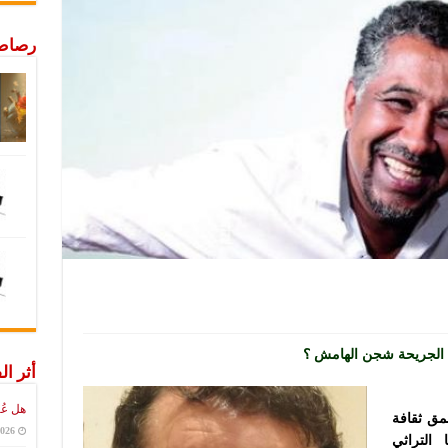
رصاص 
ة الجريحة شجن الهامش ؟
أثر ال
هل عُ
مق ثقافة
2026
التراثي