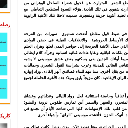
مقاطع الشعر المتوارث عن فحول شعراء الساحل الوهراني من
ارث شفوي في تلك البادية. هؤلاء النسوة أستطعن التعاطي مع
نية أنثوية حزينة ومتفجرة، سميت لاحقا تلك الأغنية الرايوية
رصاصة
، في ضبط قول مقاطع أضحت تستهوي سهرات من الفرحة
 الأوساط العروشية والانغلاقيات القبلية في حضن البوادي
ر الذي حمل الأغنية الجريحة إلى حواضر المدن لعلها وهران الحلم
نات قبائلية وبقايا عادات غنائية اسبانية وجرأة كلام ايطالي
اسيما أولئك الجدين بقي يسكنهم بعض عشق موسيقي لا يشبه
قافي الغنائي للمدينة وعرب بشراسة القول الشعري وجماليات
من بقايا أخرى، مما مهد للبناء قصائدي أبهر إلقاءه، وزاد إبهاره
اي الإيقاعية، كان مزيجاً يليق بميلاد هذه الأغنية الحاملة لجميع
 ثقافياً وحاضنة استثنائية لعل رواد الليالي وعذاباتهم وعشاق
 المتحرر، والسهر والسمر أين تمارس طقوس نزوية والمنبوذ
ة من قلب تلك الإسهامات كلها التي شاءت الأيام أن تجتمع في
د أنهكه الحزن فأغشته موسيقي ʺالرايʺ وأشياء أخرى.
كاريكا
الغرب الجزائري وهنا نقصد ثلاث مدن بعينها. كانت تملك من