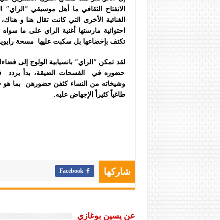
الانفتاح الثقافي ما أهل موسيقي ʺالرايʺ 
الغنائية الأخرى التي كانت تقال هنا و هناك
احتوائية مارستها أغنية الراي على ما سواه 
تكتف بإخضاعها بل سكبت عليها مسحة رايوية إ
لقد تمكن ʺالرايʺ بانسيابية الولوج إلى فضا
حضوره في الفسحات الضيقة، بدأ يردد في 
وشيخاته من النساء كثفن حضورهن بما هو ج
طاغياً كثيراً الإجهاض عليه.
Facebook
شاركها
عن يسين بوغازي