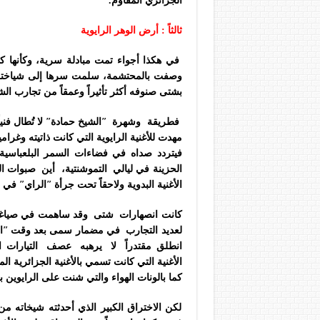
الجزائري المقاوم.
ثالثاً : أرض الوهر الرايوية
في هكذا أجواء تمت مبادلة سرية، وكأنها كذل
وصفت بالمحتشمة، سلمت سرها إلى شياخته من
بشتى صنوفه أكثر تأثيراً وعمقاً من تجارب ا
فطريقة وشهرة ʺالشيخ حمادةʺ لا تُطال فنياً ف
مهدت للأغنية الرايوية التي كانت ذاتيته وغرام
فيتردد صداه في فضاءات السمر البلعباسية 
الحزينة في ليالي التموشنتية، أين صبوات الف
الأغنية البدوية ولاحقاً تحت جرأة ʺالرايʺ في ذلك
كانت انصهارات شتى وقد ساهمت في صياغة مند
لعديد التجارب في مضمار سمى بعد وقت ʺالر
انطلق مقتدراً لا يرهبه عصف التيارات الأخ
الأغنية التي كانت تسمي بالأغنية الجزائرية الم
كما بالونات الهواء والتي شنت على الرايوي
لكن الاختراق الكبير الذي أحدثته شيخاته م