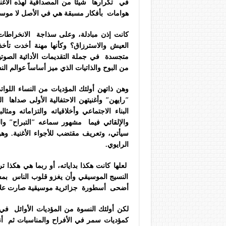
في تكرارها شيئاً من المصداقية لهذه الأغن
هوامات بأفكار مسبقة هي في الأصل لا موسي
كانت إذن مبادلة، وعلى سذاجة الانخراطات ا
العيش والاسترزاق؟ وكأنها مهنة أخدت تأخذ 
متجسدة في جملة التقديمات الأدائية الصوتية 
من البوح والذاتيات الذي ميز أساساً عوالم الن
وهن ذاتهن أولئك المؤديات من النساء اللوات
ʺرايهنʺ وأغنيتهن الاحتفالية الأولى صداها
البناء الاجتماعي وأخلاقياته والتزاماته وم
والإلقائي فيما مشهور سماعه ʺالتبراحʺ وا
سيأتي، وتعريف مقتضب للأجواء الأغنية. وه
الرايوي.
لعلها كانت هكذا بداياته، أو ربما هي هكذا 
النسيج الموسيقي وأن يغزو قلوب الناس بمسح
أضحى أسطورة جزائرية موسيقية صارت علام
لكن أولئك النسوة من المؤديات الأوائل في
كمؤديات سمر في الأفراح والمناسبات ثم أ