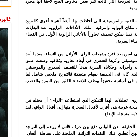
ية الجريحة التي كانت تثير بعض مخاوف اتضح لاحقا أنها مجرد
قية.
غاليري
لفنية والموسيقية التي أحاطت بها أيضاً أشياء أخرى كالنزوة
مكان الهواية والترفيه لتلك الأداءات الرايوية عند البدايات
فيما يمكن تسميته تجاوزاً بالأغاني الرايوية الأولى في الفضاء
ساء السرية.
ي لقبن بعد فترة بشيخات الراي الأوائل من النساء، بعدما أخذ
 الموسيقي وأثرها الشعري في أبعاد تجارية وثقافية وضعت عمق
ثالبه وأحزانه وحكاياه السرية هدفاً للقصف الشعري والموسيقي
لذي كان في الحقيقة بمهام متعددة فالتبريح ملخص شامل لما
و في أساسه تحفيزاً يوظف للإضفاء الكثير من التمرد والغضب
تروى تحليلات لهذا التمكن الذي استطاعه ʺالراىʺ أن يحتله في
ة غريبة هي أقرب لأفعال السحرة منها إلى أفعال الواقع، لقد
ة مسجلة للإبداع.
 الحقيقة هن اللواتي دفع بهن عرف قاس لا يرحم إلى التواجد
نهن أعطين تلك النغمات التراثية الملحنة على بساطة ألحان