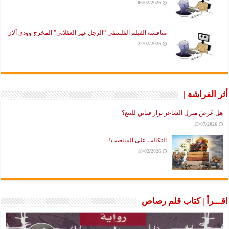
06/02/2026
مناقشة الفيلم الفلسفي “الرجل غير العقلاني” المخرج وودي آلان
22/02/2025
أثر الفراشة |
هل عُرضَ منزل الشاعر نزار قباني للبيع؟
15/07/2026
التكالب على المناصب!
18/02/2026
اقـــرأ | كتاب قلم رصاص