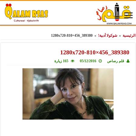
الرئيسية
»
شوكولا أدبية!
»
389380_1280x720-810×456
389380_1280x720-810×456
قلم رصاص
05/12/2016
165 زيارة