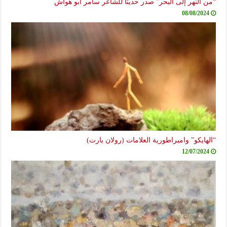
“من النهر إلى البحر” صدر حديثاً للشاعر سامر أبو هواش
08/08/2024
“الهايكو” وامبراطورية العلامات (رولان بارت)
12/07/2024