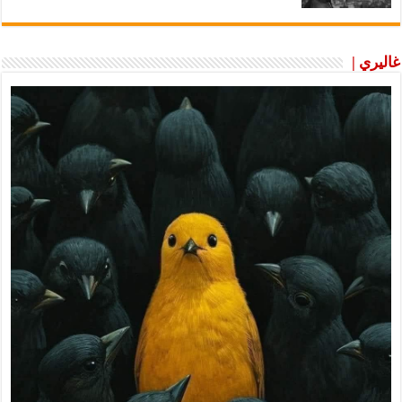
غاليري |