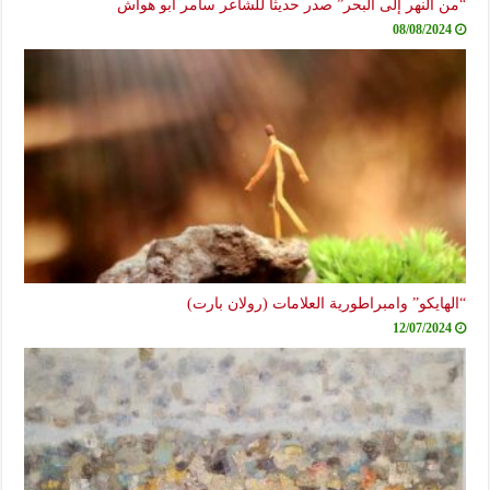
“من النهر إلى البحر” صدر حديثاً للشاعر سامر أبو هواش
08/08/2024
“الهايكو” وامبراطورية العلامات (رولان بارت)
12/07/2024