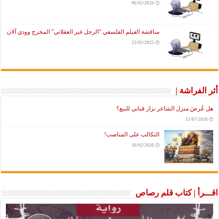
06/02/2026
مناقشة الفيلم الفلسفي “الرجل غير العقلاني” المخرج وودي آلان
22/02/2025
أثر الفراشة |
هل عُرضَ منزل الشاعر نزار قباني للبيع؟
15/07/2026
التكالب على المناصب!
18/02/2026
اقـــرأ | كتاب قلم رصاص