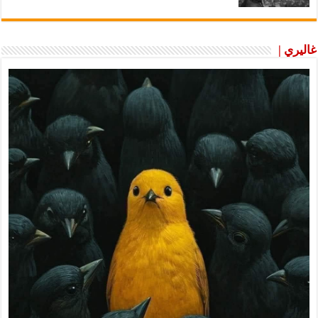
غاليري |