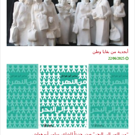
أبجدية من بقايا وطن
22/06/2025
“من النهر إلى البحر” صدر حديثاً للشاعر سامر أبو هواش