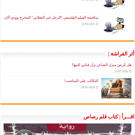
مناقشة الفيلم الفلسفي “الرجل غير العقلاني” المخرج وودي آلان
22/02/2025
أثر الفراشة |
هل عُرضَ منزل الشاعر نزار قباني للبيع؟
15/07/2026
التكالب على المناصب!
18/02/2026
اقـــرأ | كتاب قلم رصاص