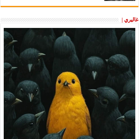
غاليري |