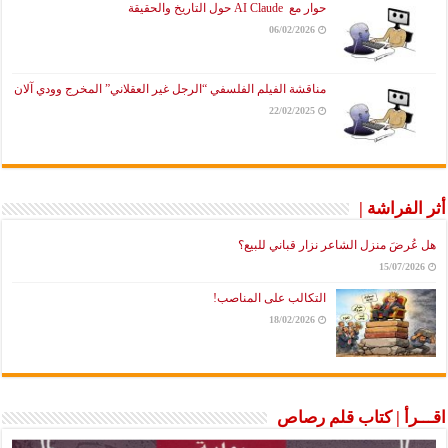
حوار مع AI Claude حول التاريخ والحقيقة
06/02/2026
مناقشة الفيلم الفلسفي “الرجل غير العقلاني” المخرج وودي آلان
22/02/2025
أثر الفراشة |
هل عُرضَ منزل الشاعر نزار قباني للبيع؟
15/07/2026
التكالب على المناصب!
18/02/2026
اقـــرأ | كتاب قلم رصاص