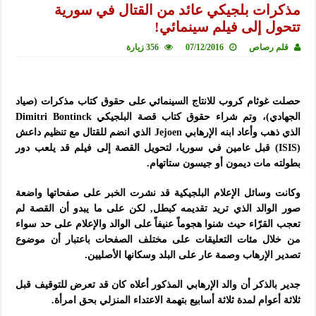
مذكرات بلجيكي عائد من القتال في سورية
تتحول إلى فيلم سينمائي!
قلم رصاص
07/12/2016
356 زيارة
حصلت غوثام كروب للانتاج السينمائي على حقوق كتاب مذكرات (صياد
الجهادي)، وتم شراء حقوق كتاب قصة البلجيكي Dimitri Bontinck
الذي ذهب وأعاد ابنه الإرهابي Jejoen الذي انضم للقتال مع تنظيم داعش
(ISIS) قبل عامين في سوريا، لتحويل القصة إلى فيلم قد يلعب دور
بطولته مات ديمون أو جيسون ستاتهام.
وكانت وسائل الإعلام البلجيكية قد نشرت الخبر على صفحاتها واضعة
صور الوالد الذي تريد تقديمه كبطل, لكن على ما يبدو أن القصة لم
تعجب القرّاء حيث شنوا هجوماً عنيفاً على الوالد والإعلام على حد سواء
من خلال مئات التعليقات على مختلف الصفحات باعتبار أن موضوع
تصدير الإرهاب وصمة عار على البلد وسكانها الأصليين.
جدير بالذكر أن والد الإرهابي المذكور أعلاه كان قد تعرض للتوقيف قبل
ثلاثة أعوام لمدة ثلاثة أسابيع بتهمة الاعتداء المنزلي بحق امرأة.