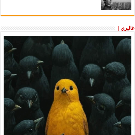
غاليري |