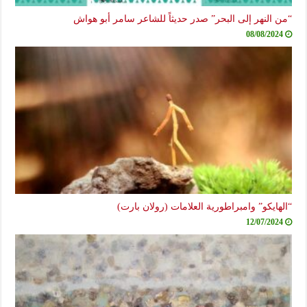
“من النهر إلى البحر” صدر حديثاً للشاعر سامر أبو هواش
08/08/2024
“الهايكو” وامبراطورية العلامات (رولان بارت)
12/07/2024