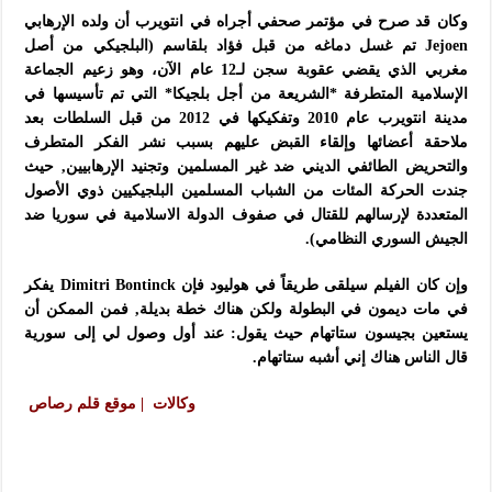
وكان قد صرح في مؤتمر صحفي أجراه في انتويرب أن ولده الإرهابي
Jejoen تم غسل دماغه من قبل فؤاد بلقاسم (البلجيكي من أصل
مغربي الذي يقضي عقوبة سجن لـ12 عام الآن، وهو زعيم الجماعة
الإسلامية المتطرفة *الشريعة من أجل بلجيكا* التي تم تأسيسها في
مدينة انتويرب عام 2010 وتفكيكها في 2012 من قبل السلطات بعد
ملاحقة أعضائها وإلقاء القبض عليهم بسبب نشر الفكر المتطرف
والتحريض الطائفي الديني ضد غير المسلمين وتجنيد الإرهابيين, حيث
جندت الحركة المئات من الشباب المسلمين البلجيكيين ذوي الأصول
المتعددة لإرسالهم للقتال في صفوف الدولة الاسلامية في سوريا ضد
الجيش السوري النظامي).
وإن كان الفيلم سيلقى طريقاً في هوليود فإن Dimitri Bontinck يفكر
في مات ديمون في البطولة ولكن هناك خطة بديلة, فمن الممكن أن
يستعين بجيسون ستاتهام حيث يقول: عند أول وصول لي إلى سورية
قال الناس هناك إني أشبه ستاتهام.
وكالات | موقع قلم رصاص