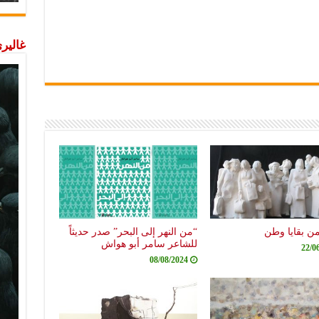
غاليري
من بقايا وطن
“من النهر إلى البحر” صدر حديثاً
للشاعر سامر أبو هواش
22/0
08/08/2024