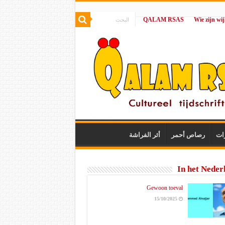
QALAM RSAS
|
ات
رصاص أحمر
أثر الفراشة
In het Neder
Gewoon toeval
15/10/2025