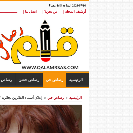
2026/07/16 الساعة 4:45 مساءً
أرشيف المجلة |
من نحن؟ |
اتصل بنا |
ـــــــــــــــ
الرئيسية
رصاص حي
رصاص خشن
رصاص ن
الرئيسية
»
رصاص حي
»
إعلان أسماء الفائزين بجائزة “آ