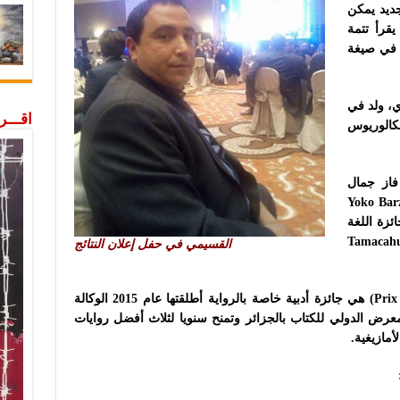
ديد يمكن
يقرأ تتمة
ء في صيغة
ي، ولد في
اقـــ
صل على بكالوريوس
فاز جمال
يوكو وناس البرزخ” (Yoko Barzakh
 بجائزة اللغة
زيغية عن عملها الروائي “Tamacahut
القسيمي في حفل إعلان النتائج
وجائزة آسيا جبار (بالفرنسية: Prix Assia Djebar) هي جائزة أدبية خاصة بالرواية أطلقتها عام 2015 الوكالة
لمعرض الدولي للكتاب بالجزائر وتمنح سنويا لثلاث أفضل روايات
أمازيغية.