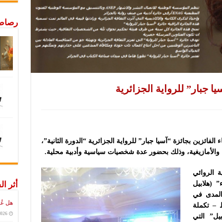
رصاص 
يا جبار” للرواية الجزائرية
فائزين بجائزة “آسيا جبار” للرواية الجزائرية “الدورة الثانية”،
سية والأمازيغية، وذلك بحضور عدة شخصيات سياسية وأدبية محلية.
ة الروائي
أثر ال
(هلابيل
المدى في
هل عُ
وسط – تكملة
2026
يل” التي