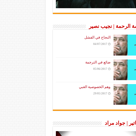
 الرحمة | نجيب نصير
النجاح في الفشل
04/07/2017
ضائع في الترجمة
05/06/2017
وهم الخصوصية الغبي
29/05/2017
تير | جواد مراد