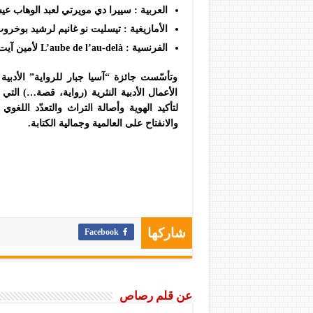
العربية : سييرا دي مويرتي لعبد الوهاب عي
الأمازيغية : تيسليت نو غانيم لرشيد بوخرو
الفرنسية : L’aube de l’au-delà لأمين آيت هادي.
وتأسّست جائزة “آسيا جبار للرواية” الأدبية 
الأعمال الأدبية النثرية (رواية، قصة…) التي
لتأكيد الهوية وأصالة التراث والتعدّد اللغو
والانفتاح على العالمية وجمالية الكتابة.
Facebook
شاركها
عن قلم رصاص