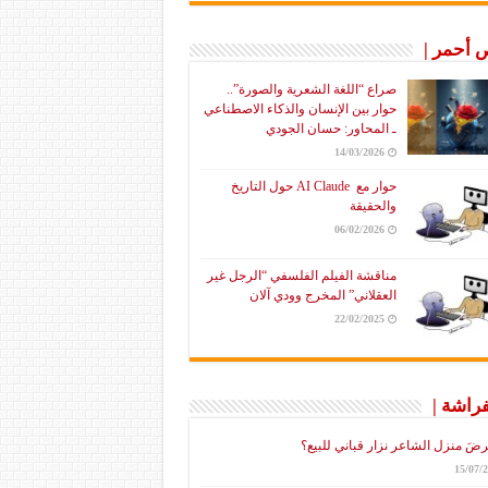
أحمر |
صراع “اللغة الشعرية والصورة”..
حوار بين الإنسان والذكاء الاصطناعي
ـ المحاور: حسان الجودي
14/03/2026
حوار مع AI Claude حول التاريخ
والحقيقة
06/02/2026
مناقشة الفيلم الفلسفي “الرجل غير
العقلاني” المخرج وودي آلان
22/02/2025
فراشة |
رضَ منزل الشاعر نزار قباني للبيع؟
15/07/