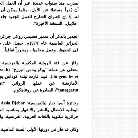
صدرت منذ سنوات عديدة. غير أن العمل الج
أن يُقرأ مستقلا عن الأول، مثلما يمكن أن 
له، إذ إن العنوان الشارح للعمل الجديد جا
“هلابيل.. النسخة الأخيرة”.
الجدير بالذكر أن سمير قسيمي روائي جزائر
الجزائر العاصمة عام 1974م. ح
في الحقوق، وعمل محاميا ، ومحرراً ثقافياً.
وفاز عن فئة الرواية المكتوبة بالفرنسية 
معطي عن عمله “
du gens les et)، فيما فازت ليندة كوداش
الأما
taneggarut”، الصادرة عن روتناهكوم.
الوطنية للاتصال والنشر والاشهار بمناسبة ا
جزائرية مكتوبة باللغات العربية، الفرنسية، وال
وكان قد فاز في دورتها الأولى السنة الماضية: