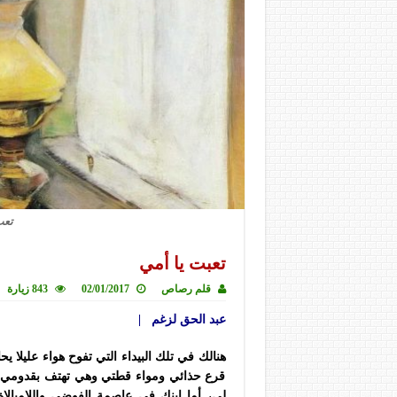
تعب
تعبت يا أمي
قلم رصاص
02/01/2017
843 زيارة
عبد الحق لزغم |
هنالك في تلك البيداء التي تفوح هواء عليل
قرع حذائي ومواء قطتي وهي تهتف بقدومي أت
لي، أما ابنك في عاصمة الفوضى واللامبالا