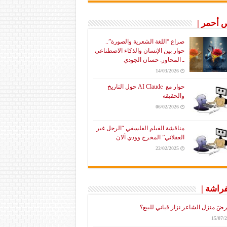
أحمر |
صراع “اللغة الشعرية والصورة”..
حوار بين الإنسان والذكاء الاصطناعي
ـ المحاور: حسان الجودي
14/03/2026
حوار مع AI Claude حول التاريخ
والحقيقة
06/02/2026
مناقشة الفيلم الفلسفي “الرجل غير
العقلاني” المخرج وودي آلان
22/02/2025
فراشة |
رضَ منزل الشاعر نزار قباني للبيع؟
15/07/