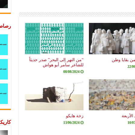
رصاصة
من بقايا وطن
“من النهر إلى البحر” صدر حديثاً
للشاعر سامر أبو هواش
22/0
08/08/2024
الأربعة
زخة هايكو
كاريكا
13/06/2024
10/0