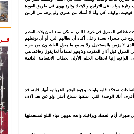
تارة يرغب في التراجع والابتعاد وتارة يهوى في طريق العودة
ت فوفيت، وكيف أفي وأنا لا أملك من عمري ولو برهة من الزمن
 تحت غطائي الممزق في غرفتنا التي لم تكن تمنعنا من بلات المطر
زوج في صحراء بعيدة وعلى أكباد أن يطالهم البرد أو أن يوقظهم
اقـــ
لذي لا يؤمن بالمستحيل ولا يسمع ما يقول الفاشلون من حوله
المنزل قبل أذان المغرب ولا يعير اهتماماً لما
يقول رفاقه، هي
لواقع، إنها لحظات الحلم الأولى لحظات الابتسامة الدائمة
ساعات ضحكة قلبه ولوثت وجوه البشر الحربائية أنهار قلبه، قد
عرف أنك الوحيدة التي يمكنها سماع أنيني ولو عن بعد آلاف
ظهرك أيام الحصاد ويراقبك وانت تذوبين مياه الثلج لتستعمليها