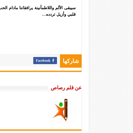
سيبقى الألم واللاطمأنينة يرافقاننا مادام الح
قلبي وأزيل تردده…
Facebook
شاركها
عن قلم رصاص