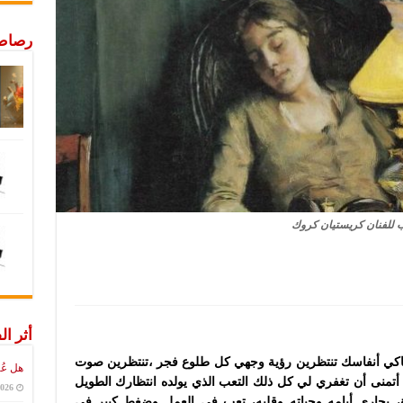
رصاص 
 للفنان كريستيان كروك
أثر ال
ا يحاكي أنفاسك تنتظرين رؤية وجهي كل طلوع فجر ،تنتظرين صوت
هل عُ
منى أن تغفري لي كل ذلك التعب الذي يولده انتظارك الطويل
2026
ة، يجاري أيامه وحياته وقلبه، تعب في العمل وضغط كبير في