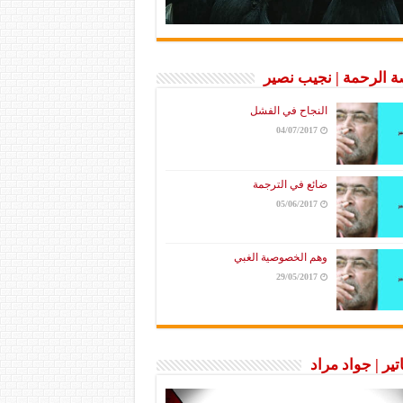
 الرحمة | نجيب نصير
النجاح في الفشل
04/07/2017
ضائع في الترجمة
05/06/2017
وهم الخصوصية الغبي
29/05/2017
تير | جواد مراد