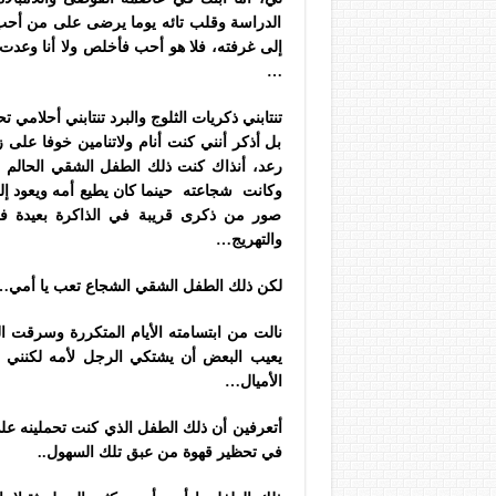
الدراسة وقلب تائه يوما يرضى على من أحب و
إلى غرفته، فلا هو أحب فأخلص ولا أنا وعد
…
تنتابني ذكريات الثلوج والبرد تنتابني أحلامي
بل أذكر أنني كنت أنام ولاتنامين خوفا على 
رعد، أنذاك كنت ذلك الطفل الشقي الحالم ا
وكانت شجاعته حينما كان يطيع أمه ويعود إلى 
صور من ذكرى قريبة في الذاكرة بعيدة في ا
والتهريج…
لكن ذلك الطفل الشقي الشجاع تعب يا أمي…
نالت من ابتسامته الأيام المتكررة وسرقت ال
يعيب البعض أن يشتكي الرجل لأمه لكنني أ
الأميال…
أتعرفين أن ذلك الطفل الذي كنت تحملينه على 
في تحظير قهوة من عبق تلك السهول..