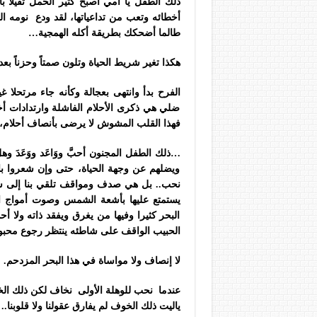
ذلك الطفل يا أمي أصبح كثير الحمل ثقيلا ب
أخطائه وتعب من تداعياتها، لقد ودع نومه الث
طالما أضحكك بطريقة أكله الهمجية…
هكذا تغير شريط الحياة وتلون صمتاً وحزناً بع
الفرح بدأ وانتهى بعجالة وكأنه جاء مرتحلا غ
ضلي هي ذكرى الأحلام الفاشلة وارتدادات أخط
فهذا القلب المشوش لا يرضى بأنصاف أحلام،
…ذلك الطفل المجنون أحبَّ ووَاعَد ووَعَدَ و
ويضلهم عن وجهة الحياة، حتى وإن شعروا بان
نحب.. بل هي صدف ومواقف تلقي بنا إلى ش
يستمتع عليها بأشعة الشمس وصوت أمواج ا
البحر كثيرا وفيها من يغرق ويفقد ذاته ولا أ
الحبيب الواقف على شاطئه ينتظر رجوع محبوب
لا إنصاف ولا مواساة في هذا البحر المزدحم.
عندما نحب للوهلة الأولى نخاف لكن ذلك ال
ياليت ذلك الخوف لم يفارق عقولنا ولا قلوبنا..