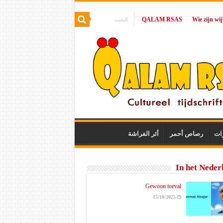
QALAM RSAS
|
ات
رصاص أحمر
أثر الفراشة
In het Neder
Gewoon toeval
15/10/2025