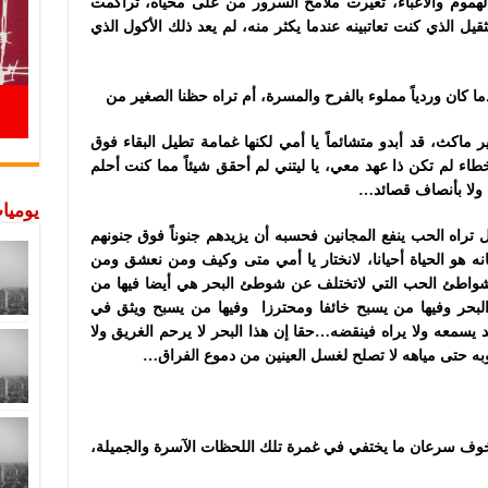
الهموم والأعباء، تغيرت ملامح السرور من على محياه، تراكمت
قيل الذي كنت تعاتبينه عندما يكثر منه، لم يعد ذلك الأكول الذي
دما كان وردياً مملوء بالفرح والمسرة، أم تراه حظنا الصغير من
ير ماكث، قد أبدو متشائماً يا أمي لكنها غمامة تطيل البقاء فوق
اء لم تكن ذا عهد معي، يا ليتني لم أحقق شيئاً مما كنت أحلم
 ولا بأنصاف قصائد…
يوميات
هل تراه الحب ينفع المجانين فحسبه أن يزيدهم جنوناً فوق جنونهم
ه هو الحياة أحيانا، لانختار يا أمي متى وكيف ومن نعشق ومن
واطئ الحب التي لاتختلف عن شوطئ البحر هي أيضا فيها من
لبحر
وفيها من يسبح خائفا ومحترزا وفيها من يسبح ويثق في
حد يسمعه ولا يراه فينقضه…حقا إن هذا البحر لا يرحم الغريق ولا
ه حتى مياهه لا تصلح لغسل العينين من دموع الفراق…
خوف سرعان ما يختفي في غمرة تلك اللحظات الآسرة والجميلة،