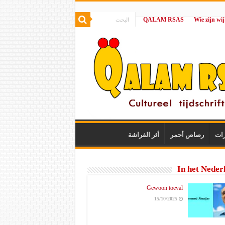
QALAM RSAS
|
رات
رصاص أحمر
أثر الفراشة
In het Neder
Gewoon toeval
15/10/2025