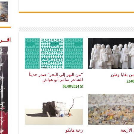
اقـــ
من بقايا وطن
“من النهر إلى البحر” صدر حديثاً
للشاعر سامر أبو هواش
22/0
08/08/2024
الأربعة
زخة هايكو