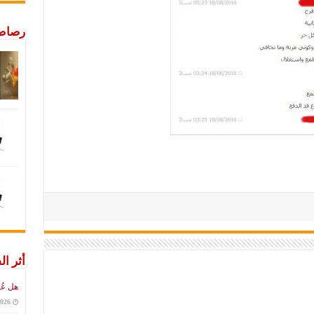
رصاص 
أثر ال
هل عُ
2026