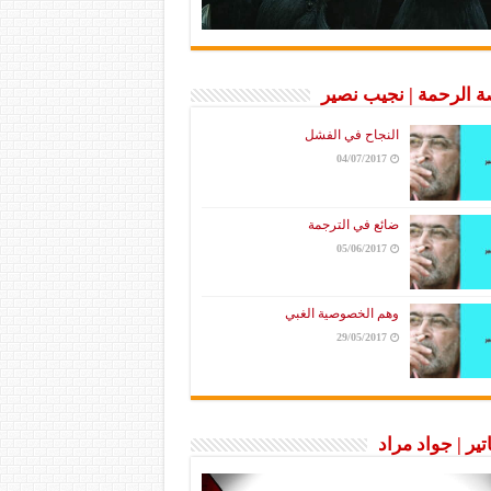
 الرحمة | نجيب نصير
النجاح في الفشل
04/07/2017
ضائع في الترجمة
05/06/2017
وهم الخصوصية الغبي
29/05/2017
تير | جواد مراد