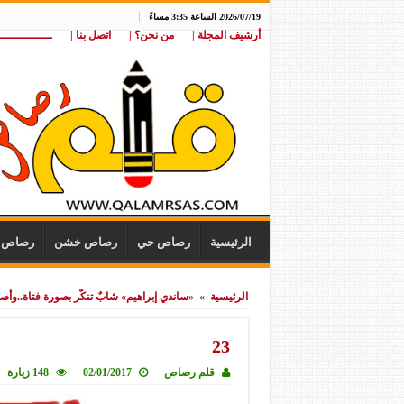
2026/07/19 الساعة 3:35 مساءً
أرشيف المجلة |
من نحن؟ |
اتصل بنا |
ـــــــــــــــ
الرئيسية
رصاص حي
رصاص خشن
رصاص ن
الرئيسية
»
«ساندي إبراهيم» شابٌ تنكّر بصورة فتاة..وأص
23
قلم رصاص
02/01/2017
148 زيارة