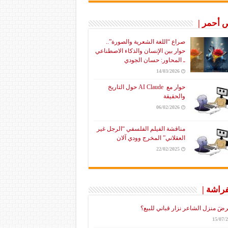
أحمر |
صراع “اللغة الشعرية والصورة”..
حوار بين الإنسان والذكاء الاصطناعي
ـ المحاور: حسان الجودي
14/03/2026
حوار مع AI Claude حول التاريخ
والحقيقة
06/02/2026
مناقشة الفيلم الفلسفي “الرجل غير
العقلاني” المخرج وودي آلان
22/02/2025
فراشة |
رضَ منزل الشاعر نزار قباني للبيع؟
15/07/