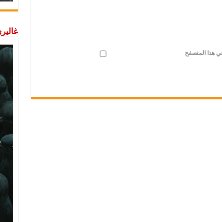
غاليري
في هذا المتصفح