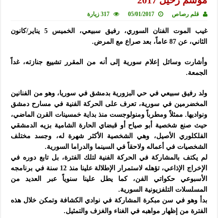
موسم رحيل 2017
قلم رصاص
05/01/2017
317 زيارة
غيب الموت الفنان السوري، رفيق سبيعي، الخميس 5 يناير/كانون
الثاني، عن 87 عاماً، بعد صراع مع المرض.
وأشارت وسائل إعلام سورية إلى أنه من المقرر تشييع جنازته، غداً
الجمعة.
ولد رفيق سبيعي في حي البزورية بدمشق في سوريا، وهو من الفنانين
المخضرمين في سورية، تعرف على الحركة الفنية في مسارح دمشق
ونواديها. ممثلاً ومطرباً ومنولوجست منذ بداية خمسينات القرن الماضي،
حيث صنع شخصية أبو صياح أو قبضاي الحارة الشامية بزيه الدمشقي
الفلكلوري الأصيل، وهي الشخصية الأكثر شهرة له، وجسد مختلف
الشخصيات في أعماله ولاحقاً في السينما والدراما السورية.
لم يكتف بالمشاركة في الحركة الفنية لتلك الفترة، بل تابع دوره في
الإخراج الإذاعي، تؤهله لاستمرار الإطلالة علينا منذ 12 سنة في برنامجه
الأسبوعي حكواتي الفن، كما يطل علينا سنوياً عبر العديد من
المسلسلات التلفزيونية السورية.
بدأ وهو في سن مبكرة المشاركة في نوادي الكشافة وتمكن خلال هذه
الفترة من إظهار مواهبه في الغناء والغزف والتمثيل.