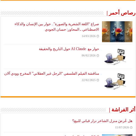
رصاص أحمر |
صراع “اللغة الشعرية والصورة”.. حوار بين الإنسان والذكاء
الاصطناعي ـ المحاور: حسان الجودي
14/03/2026
حوار مع AI Claude حول التاريخ والحقيقة
06/02/2026
مناقشة الفيلم الفلسفي “الرجل غير العقلاني” المخرج وودي آلان
22/02/2025
أثر الفراشة |
هل عُرضَ منزل الشاعر نزار قباني للبيع؟
15/07/2026