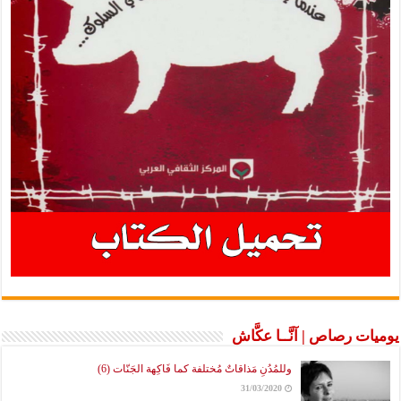
يوميات رصاص | آنَّــا عكَّاش
وللمُدُنِ مَذاقاتٌ مُختلفة كما فَاكِهة الجَنّات (6)
31/03/2020