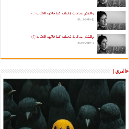
وللمُدُنِ مَذاقاتٌ مُختلفة كما فَاكِهة الجَنّات (5)
03/11/2019
وللمُدُنِ مَذاقاتٌ مُختلفة كما فَاكِهة الجَنّات (4)
26/08/2019
غاليري |