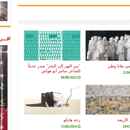
اقـــ
من بقايا وطن
“من النهر إلى البحر” صدر حديثاً
للشاعر سامر أبو هواش
22/0
08/08/2024
الأربعة
زخة هايكو
13/06/2024
10/0