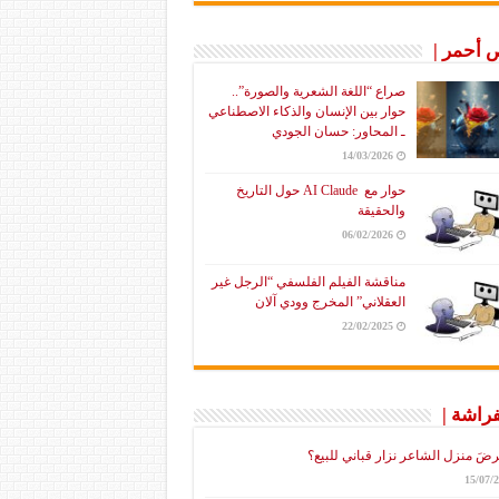
أحمر |
صراع “اللغة الشعرية والصورة”..
حوار بين الإنسان والذكاء الاصطناعي
ـ المحاور: حسان الجودي
14/03/2026
حوار مع AI Claude حول التاريخ
والحقيقة
06/02/2026
مناقشة الفيلم الفلسفي “الرجل غير
العقلاني” المخرج وودي آلان
22/02/2025
فراشة |
رضَ منزل الشاعر نزار قباني للبيع؟
15/07/