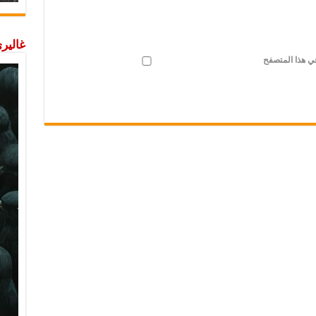
غاليري
في هذا المتصفح