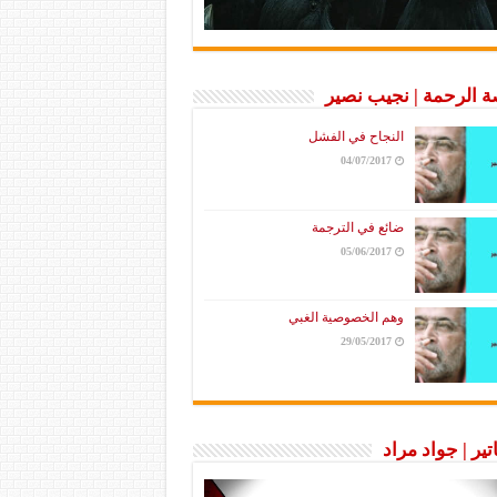
 الرحمة | نجيب نصير
النجاح في الفشل
04/07/2017
ضائع في الترجمة
05/06/2017
وهم الخصوصية الغبي
29/05/2017
تير | جواد مراد