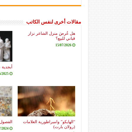
مقالات أخرى لنفس الكاتب
هل عُرضَ منزل الشاعر نزار
قباني للبيع؟
15/07/2026
أبجدية 
6/2025
“الهايكو” وامبراطورية العلامات
الفصول 
(رولان بارت)
7/2024