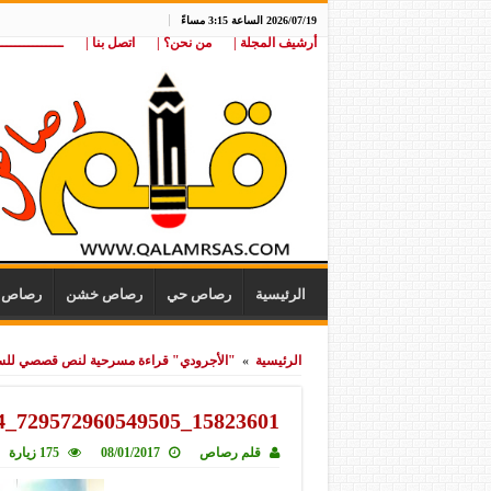
2026/07/19 الساعة 3:15 مساءً
أرشيف المجلة |
من نحن؟ |
اتصل بنا |
ـــــــــــــــ
الرئيسية
رصاص حي
رصاص خشن
رصاص ن
الرئيسية
»
"الأجرودي" قراءة مسرحية لنص قصصي للس
15823601_729572960549505_267694370606218534_n
قلم رصاص
08/01/2017
175 زيارة