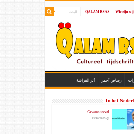
QALAM RSAS
|
رات
رصاص أحمر
أثر الفراشة
In het Neder
Gewoon toeval
15/10/2025