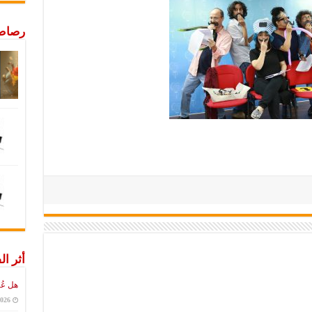
رصاص 
أثر ال
هل عُ
2026