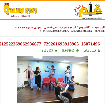
ة
»
"الأجرودي" قراءة مسرحية لنص قصصي للسوري ممدوح حمادة
»
15871496_72926
15871496_729261693913965_4512522369062
قلم رصاص
08/01/2017
155 زيارة