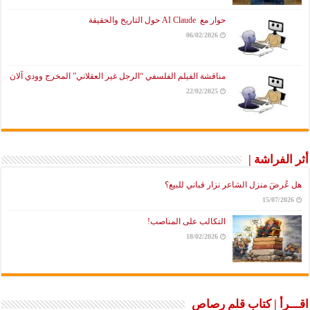
حوار مع AI Claude حول التاريخ والحقيقة
06/02/2026
مناقشة الفيلم الفلسفي “الرجل غير العقلاني” المخرج وودي آلان
22/02/2025
لفراشة |
رضَ منزل الشاعر نزار قباني للبيع؟
15/07/2
التكالب على المناصب!
18/02/2026
رأ | كتاب قلم رصاص