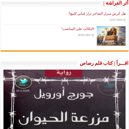
أثر الفراشة |
هل عُرضَ منزل الشاعر نزار قباني للبيع؟
15/07/2026
التكالب على المناصب!
18/02/2026
اقـــرأ | كتاب قلم رصاص