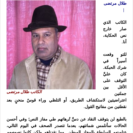
طلال مرتضى
|
الكاتب الذي
صار خارج
نص الحكاية،
أنا.
للتو وقعت
أسيراً في
شرك الحبكة.
كان عليَّ
التوقف على
الأقل بين
الكاتب طلال مرتضى
جملتين
اعتراضيتين لاستكشاف الطريق، أو التلظي وراء قوسً منحنٍ بعد
نقطتين من مفاتيح القول.
بالطبع لن يتوقف النقاد عن دسَّ تُرهاتهم طي مفاز النص؛ وفي أحسن
الحالات سأتلمس شماتتهم، بعدما تتصدر الصحف في اليوم التالي،
عناوينهم السليطة بالمجاز المبطن.. وما نقدناهم ولكن كانوا نصوصهم