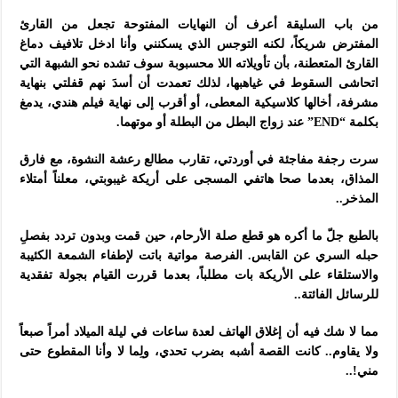
من باب السليقة أعرف أن النهايات المفتوحة تجعل من القارئ
المفترض شريكاً، لكنه التوجس الذي يسكنني وأنا ادخل تلافيف دماغ
القارئ المتعطنة، بأن تأويلاته اللا محسبوبة سوف تشده نحو الشبهة التي
اتحاشى السقوط في غياهبها، لذلك تعمدت أن أسدَ نهم قفلتي بنهاية
مشرفة، أخالها كلاسيكية المعطى، أو أقرب إلى نهاية فيلم هندي، يدمغ
بكلمة “END” عند زواج البطل من البطلة أو موتهما.
سرت رجفة مفاجئة في أوردتي، تقارب مطالع رعشة النشوة، مع فارق
المذاق، بعدما صحا هاتفي المسجى على أريكة غيبوبتي، معلناً أمتلاء
المذخر..
بالطبع جلّ ما أكره هو قطع صلة الأرحام، حين قمت وبدون تردد بفصلِ
حبله السري عن القابس. الفرصة مواتية باتت لإطفاء الشمعة الكئيبة
والاستلقاء على الأريكة بات مطلباً، بعدما قررت القيام بجولة تفقدية
للرسائل الفائتة..
مما لا شك فيه أن إغلاق الهاتف لعدة ساعات في ليلة الميلاد أمراً صبعاً
ولا يقاوم.. كانت القصة أشبه بضرب تحدي، ولِما لا وأنا المقطوع حتى
مني!..