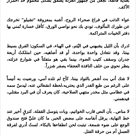
بعناية فائقة، تجعل من جمهور العزلة يصفق بشكل محموم حد احمرار
الأكف.
عواء الذئب في فراغ صحراء الروح، أشبه بمعزوفة “تشيلو” تخرجك
عن طورك المألوف، تودي بك نحو نواصي الورق، كأقل خسارة تُمني بها
دفتر الخيبات المتراكمة.
ادرك بأن الليل يشبهني في اليُتم، في الهباء، في السكون؛ الفرق بسيط
بيننا، وقد نتعادل واحدة بواحدة، أو قد أضاهيه، حين امتلكتُ أربعة
جدران وسقف كئيب الضوء، بينما بقي هو متفلتاً في شوارع عزلته،
ينظر نحوي من خلف النافذة العجفاء يصفر شزراً.
لا شك أني بت أشعر بالتواد بيننا، كأخ لم تلده أمي، ورضيت به أنيساً
على الرغم من طبعِ الغدر الذي يحتريه،لحظة انشغالي عنه، ليدسّ سمه
في عظامي مثل مخدر منتهي الصلاحية، كان يعرف أن في البرد مقتلي،
فيدهمني.
لا مناص.. بأن النص قارب الخواتيم، وبات يتوسل القفلة، كنزقٍ أخير عند
خط النهاية، يرفل أنفاسه على مضض الحبر, ما كان عليَّ فتح صندوق
الوجع على ضوء شمعة، تبتبت لحن انطفاءها بالبكاء. لستُ أدري لفرقة
العسلِ أم من حرقة الفتل.