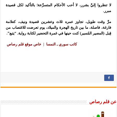
لا تنظروا إليَّ بشرر، لا أحب الأحكام المتسرِّعة؛ بالتأكيد لكل قصيدة
مبرر.
مرَّ وقت طويل، تجاوز عمره ثلاث وعشرين قصيدة ونيف، كعلامة
فارغة، فاصلة، ما بين تاريخ الهجرة والميلاد، يوم تعرضت للاغتصاب من
قِبل (المصير المُسير) كنت حينها في غمرة التحضير لكتابة رواية. “يتبع”.
كاتب سوري ـ النمسا | خاص موقع قلم رصاص
عن قلم رصاص