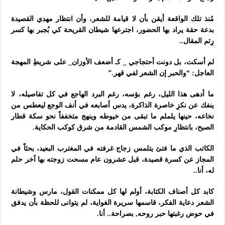
مُنذ تلك الواقعة أيقن بأن لا قيامة للشعر، وأن انتظار مهدي القصيدة
بدعة حقة يراد بها الحضور، اجترعها شيطان القريحة كي بُجبر بها كسر
رِتم المقال..
لم أسكت، بل دونت أحتجاجي _ كـ أضعف الأوزان_ على شريطِ المهجة
العاجل: “والحبر إن الشعر لفي قهر.”
ما أدهى هذا الليل، رغم بؤسه، رغم البرد الهاجع في كل تفاصيله، لا
ينفك عن نكزِ خاصرة الذاكرة، يدس أصابعه في أنف الوجع ليعطس من
نخاعه، حينها يلملم ما تبقى من خيوطه وينهج متخففاً نحو سكة قطار
الصبح، بانتظارِ موكب الشمس القادمة من شرق كوكب الحكاية.
الكاتب الذي ما فتئ يتلمس زجاج غرفته في المغترب البعيد، بحثاً في
المجاز عن كسرة قصيدة، قبل عشرون عام مسحت زوجته بها آخر حلم
له، أنا..
كابد كل أصناف الكتابة، أولم لها كل ممكنات القول، مارس وشيطانة
الشعر دعاية الفكر، قاسمها سريرة الغواية، لم يتوانى للحظة بأن يدفق
في حوض رغبتها حبر روحه, بصراحة.. أنا.