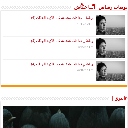
يوميات رصاص | آنَّــا عكَّاش
وللمُدُنِ مَذاقاتٌ مُختلفة كما فَاكِهة الجَنّات (6)
31/03/2020
وللمُدُنِ مَذاقاتٌ مُختلفة كما فَاكِهة الجَنّات (5)
03/11/2019
وللمُدُنِ مَذاقاتٌ مُختلفة كما فَاكِهة الجَنّات (4)
26/08/2019
غاليري |