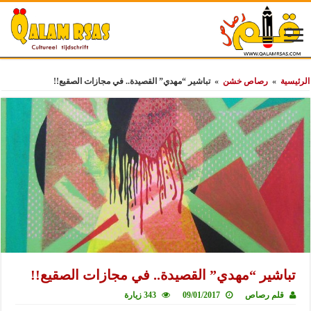
الرئيسية
»
رصاص خشن
»
تباشير “مهدي” القصيدة.. في مجازات الصقيع!!
تباشير “مهدي” القصيدة.. في مجازات الصقيع!!
قلم رصاص
09/01/2017
343 زيارة