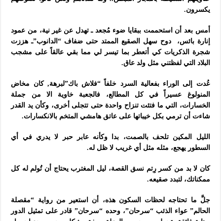
يكسرون.
أمس بعد أن استحممت ببقايا ضوء مُجعد ـ تهدل عن غير نية، من عمود
إنارة بائس، دوح سهل الصقيع الممتد حتى ضفاف “الدانوب”ـ هززت
شجرة الذكريات كي أتعطر بما تيسر لي مما بقي عالقاً على مشجب
البلاد التي لفظتني مثل ولد عاق.
عُدت إلى الوراء بفعالية السرد خلفاً “فلاش باك”لبرهة, كان مخاض
المنولوغ عسيراً في كل المطالع، فالجعبة خاوية الا من جملة
الخسارات، التي ما فتئت تنزاح واحدة حتى تتجلى أخرى، وكأن يد القدر
شاءت أن ترمي بكل خيباتها على عاتق هامشي المتخم بالانكسارات.
الليل المكين تلحف بالصمت، بدا وكأنه عابر حبر لا يدري في أي
السطور يهجع، مثله مثل أي غريب لا ظل له.
كان لا بد من كسر رِتم نسق القصة، ليل المغترب يحتاج أن تُولم له كل
ممكناتك، لتبدد صقيعه.
جلَّ ما تحتاجه لحظات السكون هذه، أن استعير من رواية “مقصلة
الحالم” عواء الذئب “سرحان”، وحده “سرحان” قادر على تمثيل الدور