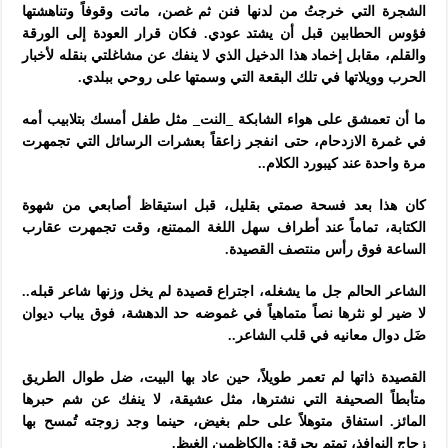
الشجرة التي خرجتُ من لدنها فنن ثم غصن، ماتت وقوفاً وتناهشتها
فؤوس الحطابين قبل أن يشتد عودي. فكان قرار العودة إلى الورقة
والقلم، مقابل إخماد هذا الدخيل الذي لا ينفك عن مشاغلتي بنقله لأخبار
الحرب وويلاتها في تلك البقعة التي وسمتها على روحي ببلدي.
ما أن تعمشق على هواء الشابكة _النت_ مثل طفل أمسك بتلابيب أمه
في غمرة الازدحام، حتى انفجر زاعقاً بعشرات الرسائل التي تجمهرت
مرة واحدة عند كيبورد الكلام..
كان هذا بعد فسحة صمتي بقليل، قبل استيقاظ أصابعي من شهوة
الكتابة، تماماً عند أطراف سهل اللغة الممتنع، وقت تجمهرت عقارب
الساعة فوق رأس منتصف القصيدة.
الشاعر الحالم جل ما يشغله، اجتراع قصيدة لم يخل وزنها شاعر قبله..
لا ضير لو نثرها نصاً متماهياً في غموضه حد الدهشة، فوق يباب ديوان
ضَل دوال معانيه في قلب الشاعر..
القصيدة ذاتها لم تعمر طويلاً، حين عاد بها البيت، ضل طوال الطريق
متأبطاً الصحيفة التي نشترها، مثل عشيقة، لا ينفك عن شم حبرها
المائز. استفاق متوهلاً على حلم بغيض، حينما وجد زوجته تُمسح بها
زجاج النوافذ، تمتم بحرقة: والكاظمين الغيظ.