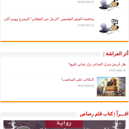
06/02/2026
مناقشة الفيلم الفلسفي “الرجل غير العقلاني” المخرج وودي آلان
22/02/2025
أثر الفراشة |
هل عُرضَ منزل الشاعر نزار قباني للبيع؟
15/07/2026
التكالب على المناصب!
18/02/2026
اقـــرأ | كتاب قلم رصاص