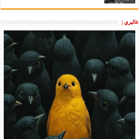
غاليري |