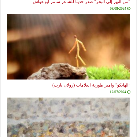
“من النهر إلى البحر” صدر حديثاً للشاعر سامر أبو هواش
08/08/2024
“الهايكو” وامبراطورية العلامات (رولان بارت)
12/07/2024