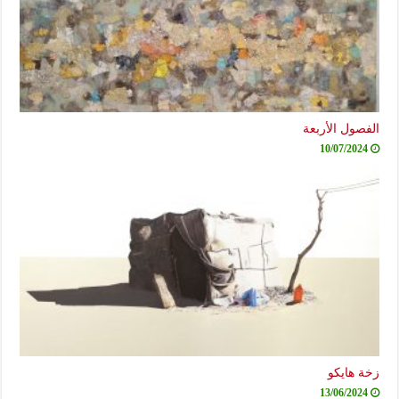
ول الأربعة
10/07/20
هايكو
13/06/20