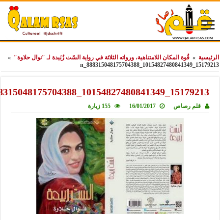
»
قُوة المكان اللامتناهية، ورواته الثلاثة في رواية السّت زُبَيدة لـ "نوال حلاوة"
»
15179
15179213_10154827480841349_888315
لم رصاص
16/01/2017
155 زيارة