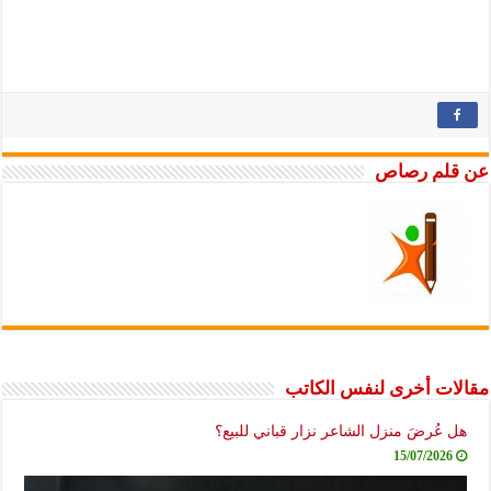
م رصاص
 أخرى لنفس الكاتب
ُرضَ منزل الشاعر نزار قباني للبيع؟
15/07/20