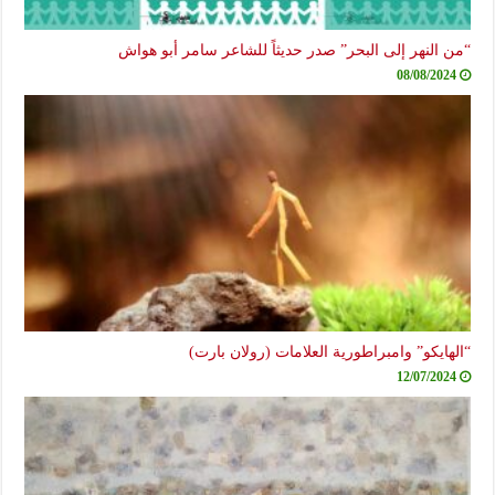
النهر إلى البحر” صدر حديثاً للشاعر سامر أبو هواش
08/08/20
ايكو” وامبراطورية العلامات (رولان بارت)
12/07/20