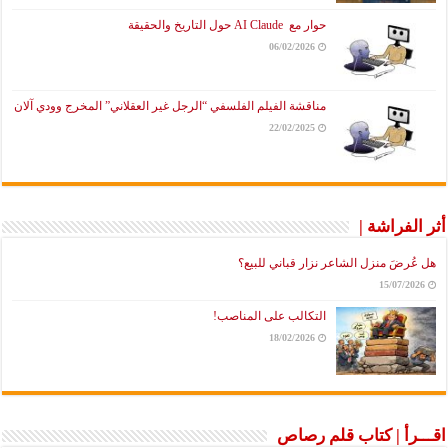
حوار مع AI Claude حول التاريخ والحقيقة
06/02/2026
مناقشة الفيلم الفلسفي “الرجل غير العقلاني” المخرج وودي آلان
22/02/2025
راشة |
َ منزل الشاعر نزار قباني للبيع؟
15/07
التكالب على المناصب!
18/02/2026
أ | كتاب قلم رصاص