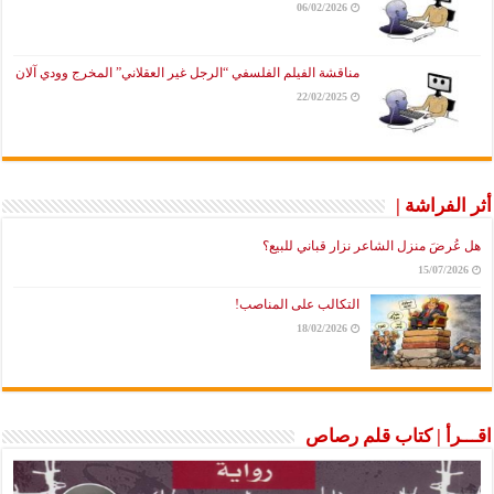
06/02/2026
مناقشة الفيلم الفلسفي “الرجل غير العقلاني” المخرج وودي آلان
22/02/2025
راشة |
َ منزل الشاعر نزار قباني للبيع؟
15/07
التكالب على المناصب!
18/02/2026
أ | كتاب قلم رصاص