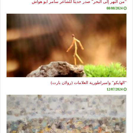
النهر إلى البحر” صدر حديثاً للشاعر سامر أبو هواش
08/08/20
ايكو” وامبراطورية العلامات (رولان بارت)
12/07/20