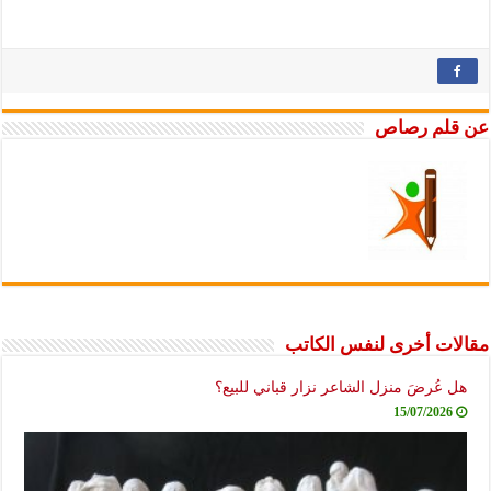
م رصاص
 أخرى لنفس الكاتب
ُرضَ منزل الشاعر نزار قباني للبيع؟
15/07/20