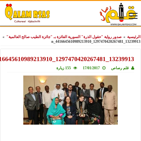
»
صدور رواية "حقول الذرة" السورية الفائزة بـ "جائزة الطيب صالح العالمية"
»
13239
13239913_1297470420267481_4416645
لم رصاص
17/01/2017
155 زيارة