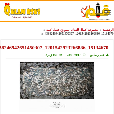
»
مجموعة أعمال للفنان السوري عقيل أحمد
»
15134
15134670_1201542923266886_4338246
لم رصاص
23/01/2017
159 زيارة