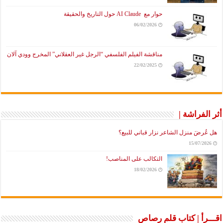
حوار مع AI Claude حول التاريخ والحقيقة
06/02/2026
مناقشة الفيلم الفلسفي “الرجل غير العقلاني” المخرج وودي آلان
22/02/2025
راشة |
َ منزل الشاعر نزار قباني للبيع؟
15/07
التكالب على المناصب!
18/02/2026
أ | كتاب قلم رصاص