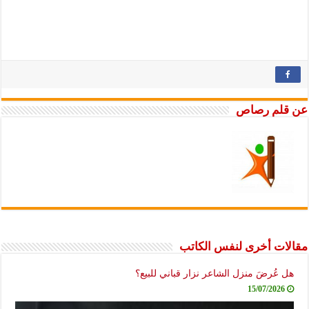
م رصاص
 أخرى لنفس الكاتب
ُرضَ منزل الشاعر نزار قباني للبيع؟
15/07/20