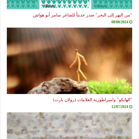
النهر إلى البحر” صدر حديثاً للشاعر سامر أبو هواش
08/08/20
ايكو” وامبراطورية العلامات (رولان بارت)
12/07/20