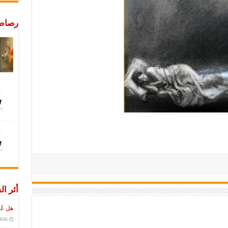
رصاص 
أثر ال
هل عُ
2026