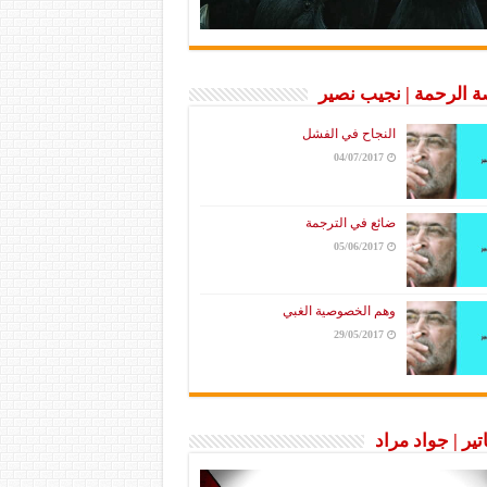
 الرحمة | نجيب نصير
النجاح في الفشل
04/07/2017
ضائع في الترجمة
05/06/2017
وهم الخصوصية الغبي
29/05/2017
تير | جواد مراد