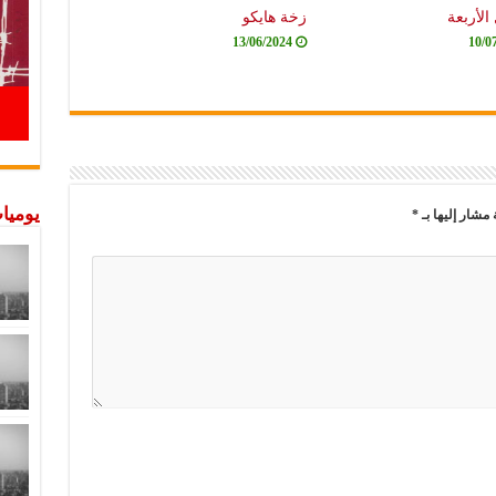
الأربعة
زخة هايكو
13/06/2024
10/0
يوميات
 مشار إليها بـ
*