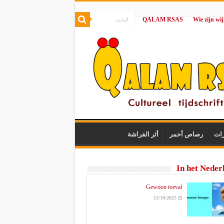
QALAM RSAS
|
رات
رصاص أحمر
أثر الفراشة
In het Neder
Gewoon toeval
15/10/2025