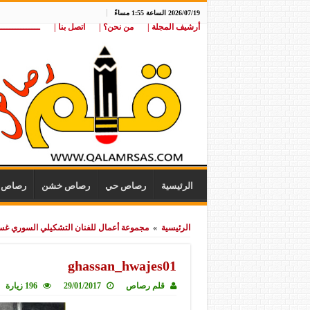
2026/07/19 الساعة 1:55 مساءً
أرشيف المجلة |
من نحن؟ |
اتصل بنا |
ـــــــــــــــ
الرئيسية
رصاص حي
رصاص خشن
رصاص ن
الرئيسية
»
مجموعة أعمال للفنان التشكيلي السوري غسا
ghassan_hwajes01
قلم رصاص
29/01/2017
196 زيارة