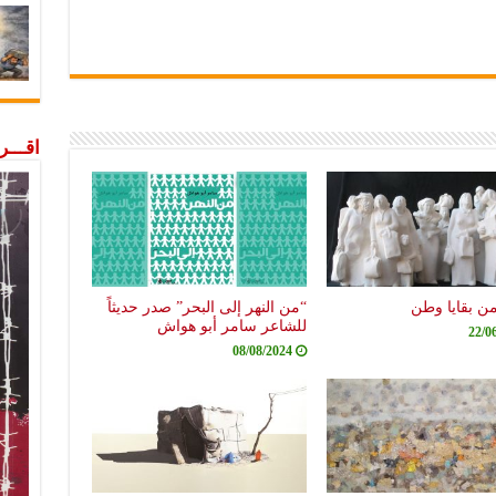
اقـــ
من بقايا وطن
“من النهر إلى البحر” صدر حديثاً
للشاعر سامر أبو هواش
22/0
08/08/2024