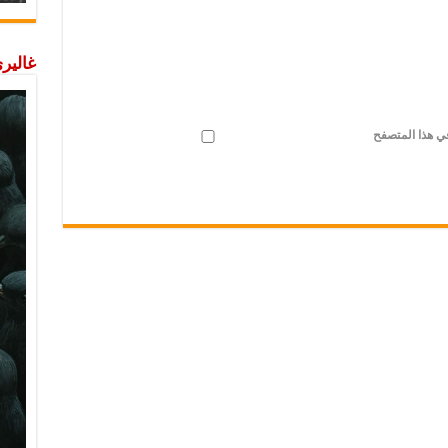
غاليري
في هذا المتصفح