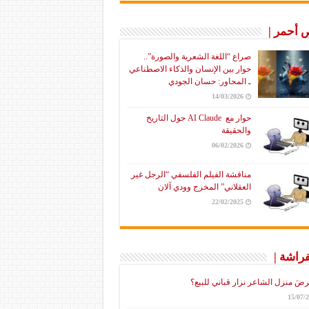
أحمر |
صراع “اللغة الشعرية والصورة”..
حوار بين الإنسان والذكاء الاصطناعي
ـ المحاور: حسان الجودي
14/03/2026
حوار مع AI Claude حول التاريخ
والحقيقة
06/02/2026
مناقشة الفيلم الفلسفي “الرجل غير
العقلاني” المخرج وودي آلان
22/02/2025
فراشة |
رضَ منزل الشاعر نزار قباني للبيع؟
15/07/