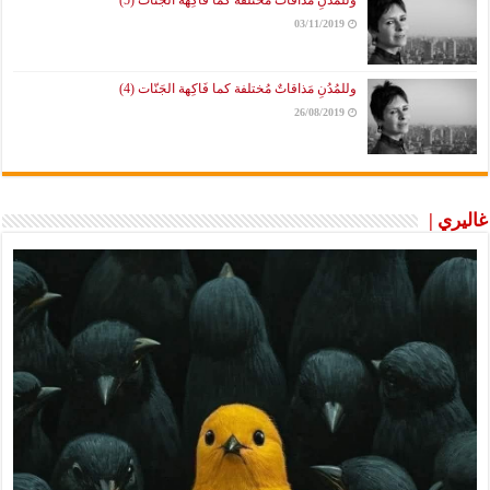
وللمُدُنِ مَذاقاتٌ مُختلفة كما فَاكِهة الجَنّات (5)
03/11/2019
وللمُدُنِ مَذاقاتٌ مُختلفة كما فَاكِهة الجَنّات (4)
26/08/2019
غاليري |