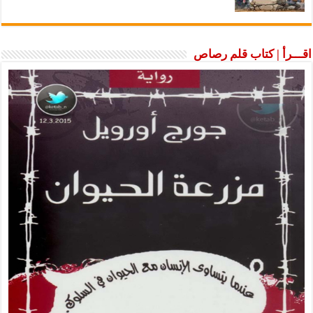
اقـــرأ | كتاب قلم رصاص