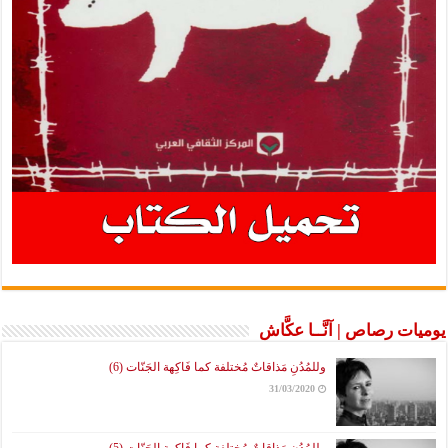
يوميات رصاص | آنَّــا عكَّاش
وللمُدُنِ مَذاقاتٌ مُختلفة كما فَاكِهة الجَنّات (6)
31/03/2020