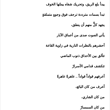
يبدأ بلع الريق، وتحريك شفاه يبسّها الخوف
تبدأ بسمات مترددة ترجف فوق وجوهٍ متملقةٍ
يجهد كلٌّ منهم أن ينطق،
يأتي الصوت صدى من أعماق الآبار
أحشرهم بالنظرات النارية في زاوية القاعة
تتألق بين الأحداق ذنوب الماضي
تتكشف قدامي الأسرارْ
أعرفهم قواداً قواداً .. عاهرةً عاهرةً
أعرف من كان البائع،
من كان الشاري،
من كان السمسارْ