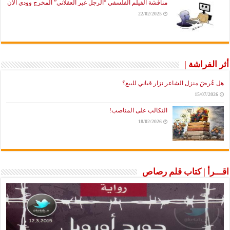
مناقشة الفيلم الفلسفي “الرجل غير العقلاني” المخرج وودي آلان
22/02/2025
أثر الفراشة |
هل عُرضَ منزل الشاعر نزار قباني للبيع؟
15/07/2026
التكالب على المناصب!
18/02/2026
اقـــرأ | كتاب قلم رصاص