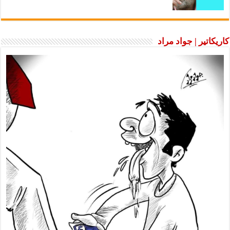
كاريكاتير | جواد مراد