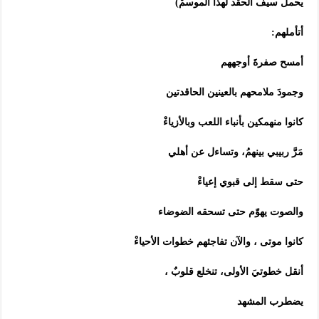
يحمل سيف الحقد لهذا الموسمْ)
أتأملهم:
أمسح صفرةَ أوجههم
وجمودَ ملامحهم بالعينين الحاقدتين
كانوا منهمكين بأنباء اللعب وبالأزياءْ
مَرَّ ربيبي بينهمُ، وتساءل عن أهلي
حتى سقط إلى قبوي إعياءْ
والصوت يهوّم حتى تسحقه الضوضاء
كانوا موتى ، والآن تفاجئهم خطوات الأحياءْ
أنقل خطوتيَ الأولى، تنخلع قلوبٌ ،
يضطرب المشهد