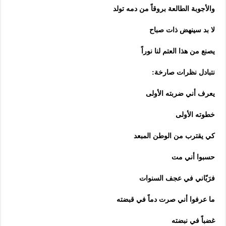
والأجوبة الطالعة بروقاً من دمه تولد
لا بد سينهض ذات صباح
يصنع من هذا العتم لنا نوراً
نتبادل نظرات صارخة:
يعرف أني ضربته الأولى
خطوته الأولى
كي يقترب من الوطن المبعد
حسبوا أني مت
فرَبّاني في عجف السنوات
ما عرفوا أني صرت دماً في قبضته
غضباً في نبضته