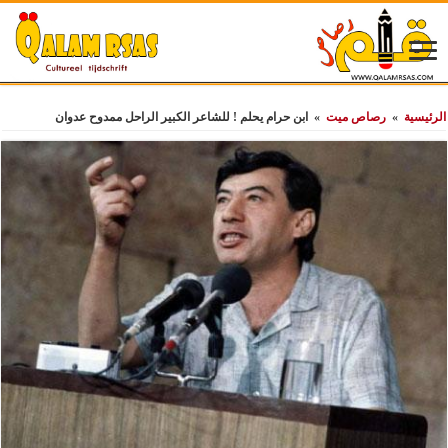
الرئيسية
»
رصاص ميت
»
ابن حرام يحلم ! للشاعر الكبير الراحل ممدوح عدوان