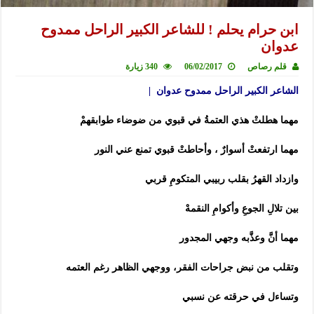
ابن حرام يحلم ! للشاعر الكبير الراحل ممدوح
عدوان
قلم رصاص
06/02/2017
340 زيارة
الشاعر الكبير الراحل ممدوح عدوان |
مهما هطلتْ هذي العتمةُ في قبوي من ضوضاء طوابقهمْ
مهما ارتفعتْ أسوارٌ ، وأحاطتْ قبوي تمنع عني النور
وازداد القهرُ بقلب ربيبي المتكومِ قربي
بين تلالِ الجوعِ وأكوامِ النقمهْ
مهما أنَّ وعذَّبه وجهي المجدور
وتقلب من نبض جراحات الفقر، ووجهي الظاهر رغم العتمه
وتساءل في حرقته عن نسبي