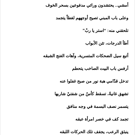
أمشي.. يحتشدون ورائي مدفوعين بسحر الخوف
وعلى باب المبني تصيح أوجههم لغطاً يتجمد
تلحقني منه: “استر يا ربْ”
أطأ الدرجات، تئن الأبواب
أتبع سيل الضحكات المتسرية، وآهات الغنج الشبقه
أرفس باب البيت الصاخب يتحطم
تدخل قدّامي هبة نور من صبح غفلوا عنه
تشهق غانيةُ، تسقط كأسٌ من شفتيْ شاربها
يتسمر نصف البسمة في وجه منافق
تجمد كف في خصر امرأة عبقه
ينبثق الرعب، يجفف تلك الحركات اللبقه