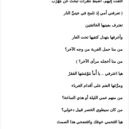
ألتفت إليهم، أضبط نظرات تبحث عن مَهْرَبْ
( تعرفني أمي إذ تلمح في عينيَّ النار
تعترف بعينيها الخائفتين
وأعرفها بتهدل كتفيها تحت العار
من منا حمل الغربة من وجه الآخر؟
من منا أخجله مرأى الآخر؟ )
هيا اعترفي .. يا أُماً مَوْمَسَها الفقرُ
ومرَّغها العتم على أقدام الغرباء
من منهم عمي الليلة أو هذي الساعة؟
من كان سيطوي الخصر قبيل دخولي؟
هيا اقتحمي خوفك وافتضحي هذا الصمتَ