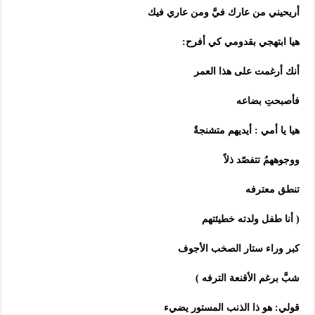
أريحيني من عارك فيَّ ومن عاري فيك
هيا ابتهجي بقدومي كي أفرح:
أنك أرغمت على هذا العمر
فأصبحتِ بضاعه
هيا يا أمي : أيديهم متشنجةٌ
ووجوههمُ تتفصّد ذلاً
تنطق معترفه
( أنا طفل ولدته خطيئتهم
كبر وراء ستار الصخب الأجوف
شبَّ برغم الأقنعة الترفه )
قولي: هو ذا الذنب المستور يضيء