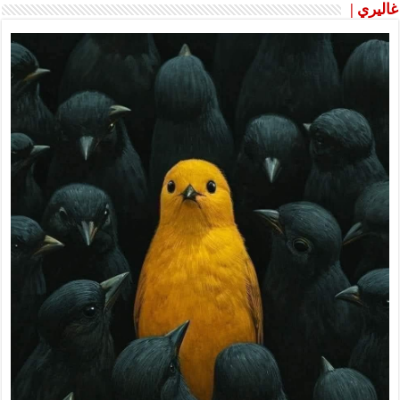
غاليري |