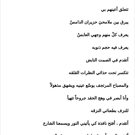
تتعلق أعينهم بي
يبرق بين ملامحيَ حزيران الدامسْ
يعرف كلٌ منهم وجهي العابسْ
يعرف فيه حجم ذنوبه
أتقدم في الصمت النابض
تتكسر تحت حذائي النظرات القلقه
والمصباح المرتجف يوسّع عينيه ويشهق مذهولاً
وأنا أبصر في وهج الحقد جروحاً تتهيأ
للنزف بطعناتي النزقه
أتقدم ، أفتح نافذة كي يأتيني النور ويسمعنا الشارع