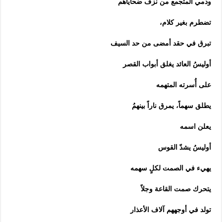
ودمي المتجمع من نزف ضحاياهم
تضطرم بغير كلام،
تبرق في حقد أمضى من حد السيف
أوليسُ العائد يغلق أبواب القصر
على أُسرته المتهمه
يطلق سهماً، يمرق ناراً بينهمُ
يعلن اسمه
أوليسُ يشدّ القوس
يهيء في الصمت لكلٍ سهمه
يتحرك صمت القاعة وجلاً
تولد في أوجههم آلاف الأعذار