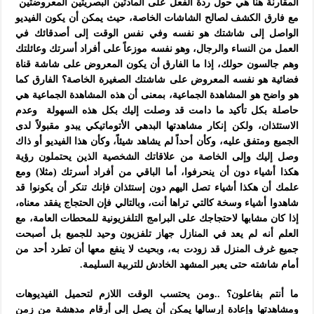
المقارنة هنا هي حول ردة الفعل على المادتين البصريتين المعروضتين
مع فارق الكشف لصالح الشاشات الخاصة، حيث يمكن أن يكون الفيديو
الواصل إلى شاشتك هو نفسه وفي نفس الوقت إلى أصدقائك في
العمل من النساء والرجال، وهو نفسه موزعاً على أفراد أسرتك وعائلتك
وهم جالسون حولك، إذا ما الفارق أن يكون المعروض على شاشة قناة
فضائية هو نفسه المعروض على شاشتك الصغيرة الخاصة؟ الفارق كما
هو واضح هو المشاهدة الجماعية، بمعنى أن هذه المشاهدة الجماعية هي
حاصلة بكل تأكيد ما دامت قد وصلت إليك بكل هذه السهولة وعدم
الاستئذان، ولكن إنكار مشاهدتها البدهي الأتوماتيكي يبدو مقبولاً لدى
الجميع ومتفق عليه، وكأن أحداً لم يشاهد شيئاً، وكأن هذا الفيديو أو ذاك
وصل إليك وإلى الخاصة من علاقاتك الشخصية الذين يحتملون رؤية
هكذا أشياء دون أن ينحرفوا، أما الباقي من أفراد أسرتك (مثلا) ومع
علمك أن هكذا أشياء تصل اليهم دون إستئذان فإنك تنكر أن يكونوا قد
شاهدوا أشياء وسخة كالتي تراها أنت، وبالتالي فإن الحتجاج يفقد معناه،
إذا كان مشابها لاحتجاجك على البرامج التلفزيونية للمحطات العامة، مع
العلم أنه لم يعد في المنازل جهاز تلفزيون وحيد للجميع بل أصبحت
جميع غرف المنزل قد زودت به، وبحيث لا ينفع معها أن تطرد أحد من
أمام شاشته حتى يعبر المشهد الخادش للتربية السليمة.
ما أنتم بفاعلون؟ ..ومن يحتسب الوقت اللازم لتحميل الفيديوهات
ومشاهدتها وإعادة إرسالها يمكن أن يصل إلى أرقام مدهشة من زمن