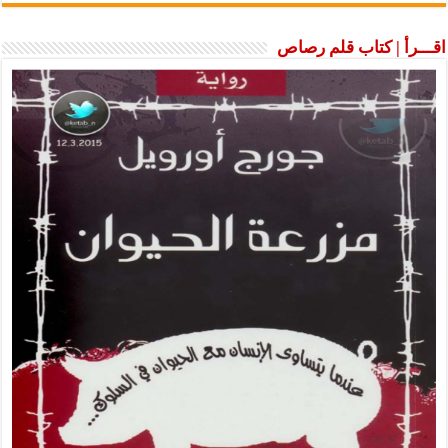
اقـــرأ | كتاب قلم رصاص