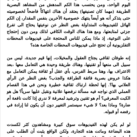
اليوم الواحد، ومن يحتسب هذا الكم المدهش من المشاهد البصرية
الطريفة (مهما كان تصنيفها) يعتقد أن هناك انتهاكاً فاضحاً لخصوصيته
حتى يتذكر أنه هو أيضاً ينتهك خصوصية الأخرين بنفس المقدار، إن الكم
الهائل للفيديوهات المتداولة بغض النظر عن نوعيتها يحتاج الى تفرغ
جزئي لمتابعتها، ومع هذا هناك الوقت الكافي لذلك ومن دون إحتجاج
على النوعية، إذ ماذا يمكن للناس المحتجة على فيديوهات المحطات
التفلزيونية أن تحتج على فيديوهات المحطات الخاصة هذه؟
إنه طوفان ثقافي يجتاح العقول والمخيلات، إنها قيم جديدة، ليس من
سبيل الى منعها أو تقنينها، وهناك طريقة وحيدة هي التعامل معها ،بعد
الاعتراف بها، وهنا مربط الفرس، بأي عقل أو ثقافة يمكن التعامل مع
هكذا عروض بصرية فائقة الطرافة والجذب؟ بغض النظر عن الرأي
العلاني بها؟. إنها لحظة ارتباك ثقافية خطيرة ونحن في هذا الفصام
العملي الذي نواجه فيه مسألة نرفضها علانية ونقبل عليها سرياً؟ هل هو
الكبت المعرفي؟ أم هو تقنين وترشيد لمعرفة لا ندري إذا كانت نافعة أم
ضارة؟ وماذا بعد؟ لا شيء سيستمر التغيير دون أن يكون لنا إرادة في
رفضه أو قبوله.
لو لم يكن لهذه الفيديوهات سوق كبيرة ومشاهدون كثر لكسدت
هذه البضاعة وماتت هذه التجارة، ولكن الواقع يثبت أن الطلب على