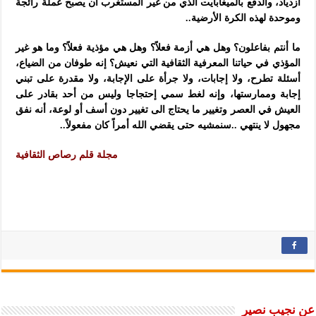
أزدياد، والدفع بالميغابايت الذي من غير المستغرب أن يصبح عملة رائجة
وموحدة لهذه الكرة الأرضية..
ما أنتم بفاعلون؟ وهل هي أزمة فعلاً؟ وهل هي مؤذية فعلاً؟ وما هو غير
المؤذي في حياتنا المعرفية الثقافية التي نعيش؟ إنه طوفان من الضياع،
أسئلة تطرح، ولا إجابات، ولا جرأة على الإجابة، ولا مقدرة على تبني
إجابة وممارستها، وإنه لغط سمي إحتجاجا وليس من أحد بقادر على
العيش في العصر وتغيير ما يحتاج الى تغيير دون أسف أو لوعة، أنه نفق
مجهول لا ينتهي ..سنمشيه حتى يقضي الله أمراً كان مفعولاً..
مجلة قلم رصاص الثقافية
عن نجيب نصير