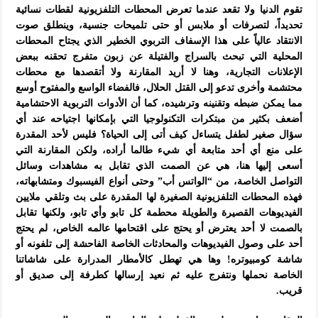
تقوم الدنيا ولا تقعد عندما تعرض المحطات التلفزيونية لقطات نسائية
تحديداً، لتصرفات أو ملابس أو حتى تلميحات جنسية، وينطلق صوت
الانتقاد عالياً على هذا الإسفاف التربوي الخطير الذي يجتاح المحطات
المحلية التي تبحث بالسراج والفتيلة عن زبون متفرج تحقنه ببعض
الإعلانات التجارية، وهنا لا أريد المقارنة ولا أتقصدها مع محطات
محتشمة وأخرى تدعو إلى القتل الحلال، فالفضاء الواسع والمفتوح أوسع
مما يمكن ضبطه وتقنينه وترشيده، كما أن الأدوات التربوية الاحتشامية
أضعف بكثير من مبتكرات التكنولوجيا التي بإمكانها اجتياحه عند أي
سؤال صغير لطفل يتساءل كيف أتى إلى الحياة؟ فليس لأحد المقدرة
على منع أي أحد متابعة أي شيء طالما أراده، ولكن المقارنة التي
أسعى إليها هنا، هي عن الصمت الذي تقابل به مشاهدات وسائل
التواصل الخاصة، من “الواتس أب” وحتى أنواع الفيسبوك ومتشابهاته،
فهذه المحطات التلفزيونية الصغيرة لها المقدرة على بث وتلقي ملايين
الفيديوهات القصيرة والطويلة محطمة كل تابو وأي تابو، ولكنها تقابل
بالصمت لا أحد يعترض أو يحتج على اقتحامها عالمه الخاص، لم يحتج
أحد على وصول الفيديوهات والمحادثات الخاصة الفاحشة إلى تلفونه أو
شاشة كومبيوتره! وها هي تهطل كالأمطار المدرارة على شاشاتنا
الخاصة نحملها ونتفرج عليه ثم نعيد إرسالها كطرفة إلى صديق أو
قريب.