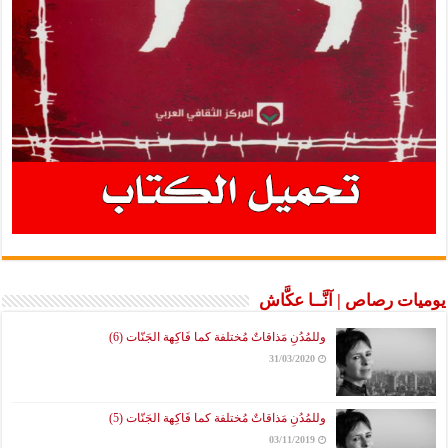
يوميات رصاص | آنَّــا عكَّاش
وللمُدُنِ مَذاقاتٌ مُختلفة كما فَاكِهة الجَنّات (6)
31/03/2020
وللمُدُنِ مَذاقاتٌ مُختلفة كما فَاكِهة الجَنّات (5)
03/11/2019