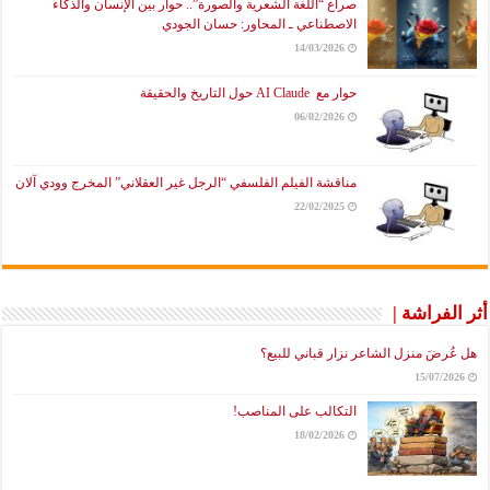
صراع “اللغة الشعرية والصورة”.. حوار بين الإنسان والذكاء
الاصطناعي ـ المحاور: حسان الجودي
14/03/2026
حوار مع AI Claude حول التاريخ والحقيقة
06/02/2026
مناقشة الفيلم الفلسفي “الرجل غير العقلاني” المخرج وودي آلان
22/02/2025
أثر الفراشة |
هل عُرضَ منزل الشاعر نزار قباني للبيع؟
15/07/2026
التكالب على المناصب!
18/02/2026