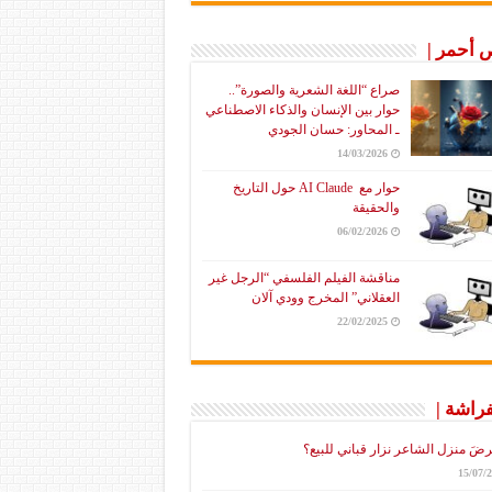
أحمر |
صراع “اللغة الشعرية والصورة”..
حوار بين الإنسان والذكاء الاصطناعي
ـ المحاور: حسان الجودي
14/03/2026
حوار مع AI Claude حول التاريخ
والحقيقة
06/02/2026
مناقشة الفيلم الفلسفي “الرجل غير
العقلاني” المخرج وودي آلان
22/02/2025
فراشة |
رضَ منزل الشاعر نزار قباني للبيع؟
15/07/