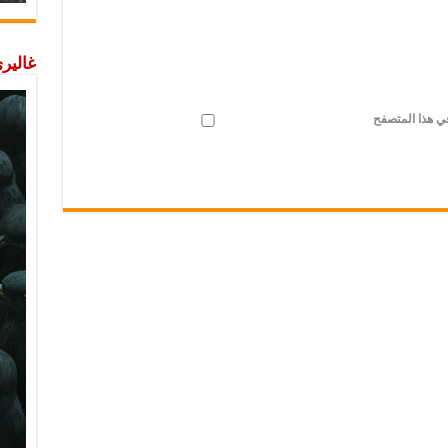
غاليري
في هذا المتصفح