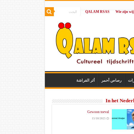
QALAM RSAS
|
رات
رصاص أحمر
أثر الفراشة
In het Neder
Gewoon toeval
15/10/2025