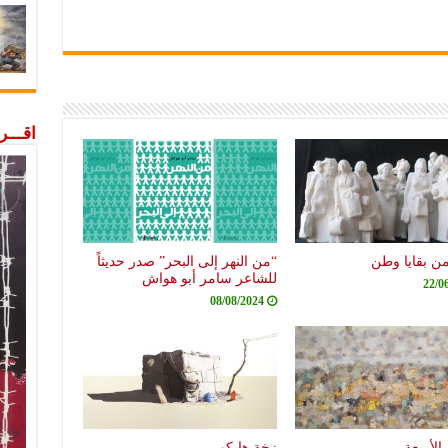
اقـــ
من بقايا وطن
“من النهر إلى البحر” صدر حديثاً
للشاعر سامر أبو هواش
22/0
08/08/2024
الأربعة
زخة هايكو