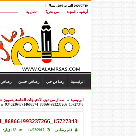
2026/07/19 الساعة 12:05 مساءً
أرشيف المجلة |
من نحن؟ |
اتصل بنا |
ـــــــــــــــ
الرئيسية
رصاص حي
رصاص خشن
رصاص ن
الرئيسية
»
أطفال من ذوي الاحتياجات الخاصة ينصبون 
15727343_868664993237266_934623647714668574_n
15727343_868664993237266_934623647714668574_n
قلم رصاص
14/02/2017
163 زيارة