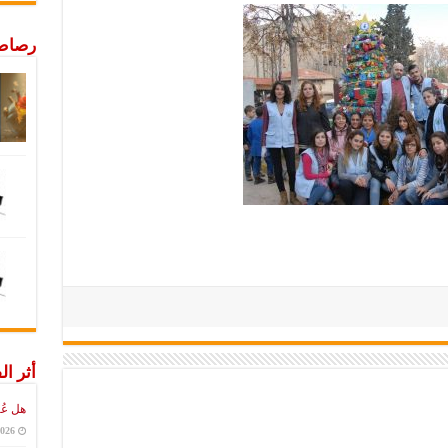
رصاص 
أثر ال
هل عُ
2026