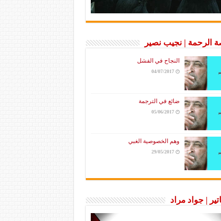
 الرحمة | نجيب نصير
النجاح في الفشل
04/07/2017
ضائع في الترجمة
05/06/2017
وهم الخصوصية الغبي
29/05/2017
تير | جواد مراد